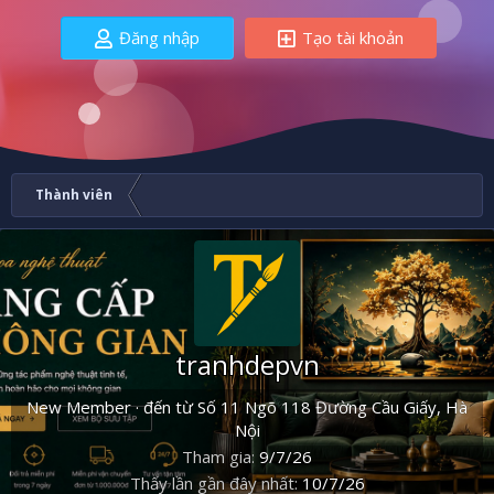
Đăng nhập
Tạo tài khoản
Thành viên
tranhdepvn
New Member
·
đến từ
Số 11 Ngõ 118 Đường Cầu Giấy, Hà
Nội
Tham gia
9/7/26
Thấy lần gần đây nhất
10/7/26