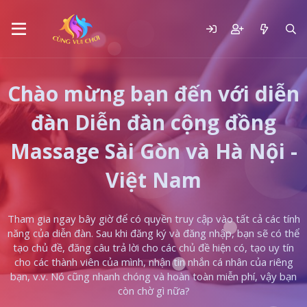
Chào mừng bạn đến với diễn
đàn Diễn đàn cộng đồng
Massage Sài Gòn và Hà Nội -
Việt Nam
Tham gia ngay bây giờ để có quyền truy cập vào tất cả các tính
năng của diễn đàn. Sau khi đăng ký và đăng nhập, bạn sẽ có thể
tạo chủ đề, đăng câu trả lời cho các chủ đề hiện có, tạo uy tín
cho các thành viên của mình, nhận tin nhắn cá nhân của riêng
bạn, v.v. Nó cũng nhanh chóng và hoàn toàn miễn phí, vậy bạn
còn chờ gì nữa?