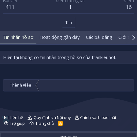
Bài viết
Điểm tương tác
Điểm
411
1
16
Tìm
Tin nhắn hồ sơ
Hoạt động gần đây
Các bài đăng
Giới thiệ
Hiện tại không có tin nhắn trong hồ sơ của trankieunof.
Thành viên
Liên hệ
Quy định và Nội quy
Chính sách bảo mật
Trợ giúp
Trang chủ
R
S
S