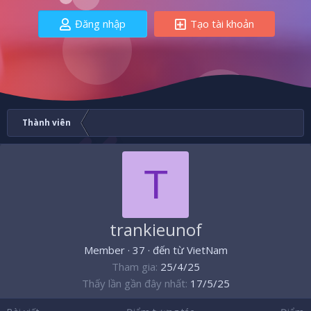
Đăng nhập
Tạo tài khoản
Thành viên
T
trankieunof
Member
·
37
·
đến từ
VietNam
Tham gia
25/4/25
Thấy lần gần đây nhất
17/5/25