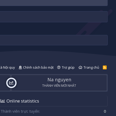
và Nội quy
Chính sách bảo mật
Trợ giúp
Trang chủ
R
S
S
Na nguyen
THÀNH VIÊN MỚI NHẤT
Online statistics
Thành viên trực tuyến
0