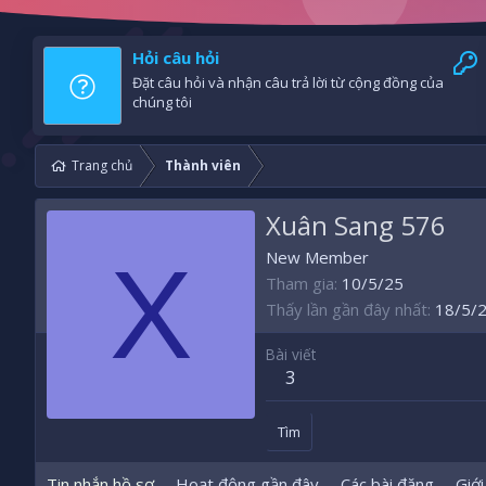
Hỏi câu hỏi
Đặt câu hỏi và nhận câu trả lời từ cộng đồng của
chúng tôi
Trang chủ
Thành viên
Xuân Sang 576
X
New Member
Tham gia
10/5/25
Thấy lần gần đây nhất
18/5/
Bài viết
3
Tìm
Tin nhắn hồ sơ
Hoạt động gần đây
Các bài đăng
Giới