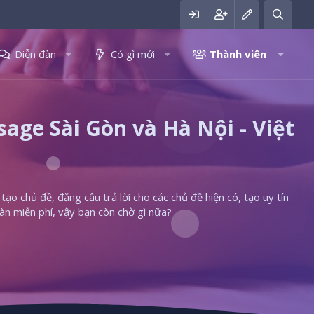
Diễn đàn
Có gì mới
Thành viên
ge Sài Gòn và Hà Nội - Việt
ạo chủ đề, đăng câu trả lời cho các chủ đề hiện có, tạo uy tín
àn miễn phí, vậy bạn còn chờ gì nữa?