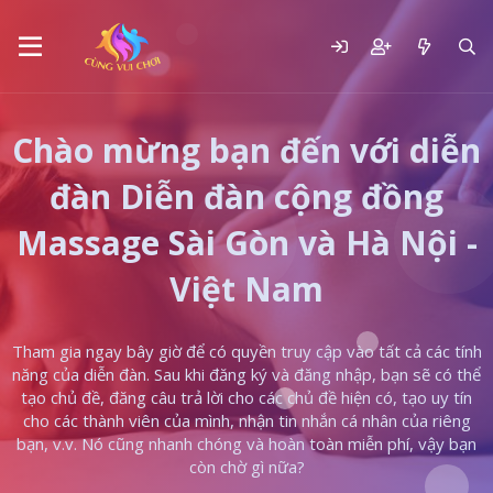
Chào mừng bạn đến với diễn
đàn Diễn đàn cộng đồng
Massage Sài Gòn và Hà Nội -
Việt Nam
Tham gia ngay bây giờ để có quyền truy cập vào tất cả các tính
năng của diễn đàn. Sau khi đăng ký và đăng nhập, bạn sẽ có thể
tạo chủ đề, đăng câu trả lời cho các chủ đề hiện có, tạo uy tín
cho các thành viên của mình, nhận tin nhắn cá nhân của riêng
bạn, v.v. Nó cũng nhanh chóng và hoàn toàn miễn phí, vậy bạn
còn chờ gì nữa?