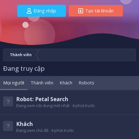
Đăng nhập
Tạo tài khoản
Thành viên
Đang truy cập
Mọi người
Thành viên
Khách
Robots
Robot:
Petal Search
Đang xem nội dung mới nhất
4 phút trước
Khách
Đang xem chủ đề
4 phút trước