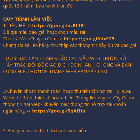
quốc tế 1 năm, bảo hành trọn đời
QUY TRÌNH LÀM VIỆC
1 LIÊN HỆ ->
https://goo.gl/ucRf1B
Để gửi mẫu báo giá, hoặc chọn mẫu tại
ThietKeWebChuyen.Com ->
https://goo.gl/idxF25
Chúng tôi sẽ liên hệ lại thu thập các thông tin đầy đủ và báo giá
LƯU Ý BẠN CẦN THAM KHẢO CÁC MẪU WEB TRƯỚC RỒI
HÃY TRAO ĐỔI ĐỂ GIAO DỊCH DC NHANH CHÓNG VÀ BẠN
CŨNG HIỂU HƠN VỀ TRANG WEB BẠN SẮP LÀM
2 Chuyển khoản thanh toán, hoặc thu tiền tận nơi tại TpHCM.
Website được thiết kế hoàn thiện. Trong link này có đầy đủ mọi
thông tin gói web/ khuyến mãi/ thông tin hỗ trợ/ tài khoản
ngân hàng ->
https://goo.gl/5qAfHa
3 Bàn giao website, bảo hành vĩnh viễn.