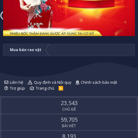
Mua bán rao vặt
Liên hệ
Quy định và Nội quy
Chính sách bảo mật
Trợ giúp
Trang chủ
R
S
S
23,543
CHỦ ĐỀ
59,705
BÀI VIẾT
8,193