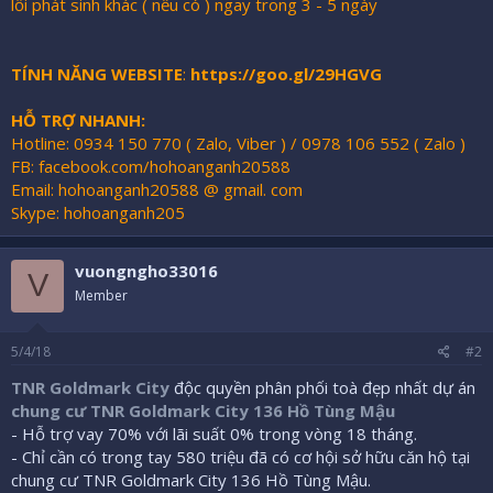
lỗi phát sinh khác ( nếu có ) ngay trong 3 - 5 ngày
TÍNH NĂNG WEBSITE
:
https://goo.gl/29HGVG
HỖ TRỢ NHANH:
Hotline: 0934 150 770 ( Zalo, Viber ) / 0978 106 552 ( Zalo )
FB: facebook.com/hohoanganh20588
Email: hohoanganh20588 @ gmail. com
Skype: hohoanganh205
vuongngho33016
V
Member
5/4/18
#2
TNR Goldmark City
độc quyền phân phối toà đẹp nhất dự án
chung cư TNR Goldmark City 136 Hồ Tùng Mậu
- Hỗ trợ vay 70% với lãi suất 0% trong vòng 18 tháng.
- Chỉ cần có trong tay 580 triệu đã có cơ hội sở hữu căn hộ tại
chung cư TNR Goldmark City 136 Hồ Tùng Mậu.