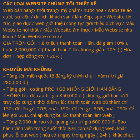
CÁC LOẠI WEBSITE CHÚNG TÔI THIẾT KẾ:
Web bán hàng/ thời trang/ mỹ phẩm/ nước hoa / website áo
cưới, sự kiện / du lịch, khách sạn / làm đẹp, spa / Website tin
tức, giáo dục / web giới thiệu công ty/ giới thiệu dịch vụ / Mẫu
Website nội thất / Mẫu Website ẩm thực / Mẫu Website nha
khoa / Mẫu Website ô tô xe
GIÁ TRỌN GÓI: 1,8 triệu ( thanh toán 1 lần, đã giảm 10% ),
hoặc 2,000,000 đ ( thanh toán 2 lần, không giảm 10% ) ( Hóa
đơn + hợp đồng cty + 20% )
KHUYẾN MÃI KHỦNG:
- Tặng tên miền quốc tế đăng ký chính chủ 1 năm ( trị giá
280,000 đ )
- Tặng gói Hosting PRO 1GB KHÔNG GIỚI HẠN BĂNG
THÔNG tốc độ cao trị giá 850,000 đ ) , không giới hạn lượt
truy cập cùng 1 thời điểm ( lúc thanh toán web bù thêm chỉ
150k để lên gói 2GB, hoặc 190k để lên gói 3GB, hoặc 290k để
lên gói 5GB, chỉ áp dụng bù lúc thanh toán làm web )
- Tặng 2,000 tin rao vặt quảng cáo trị giá 600,000 đ- Bào
hành vĩnh viễn trong suốt thời gian còn sử dụng web, khắc
phục lỗi out web ( nếu có ) ngay trong ngày ( 24h ), khắc phục