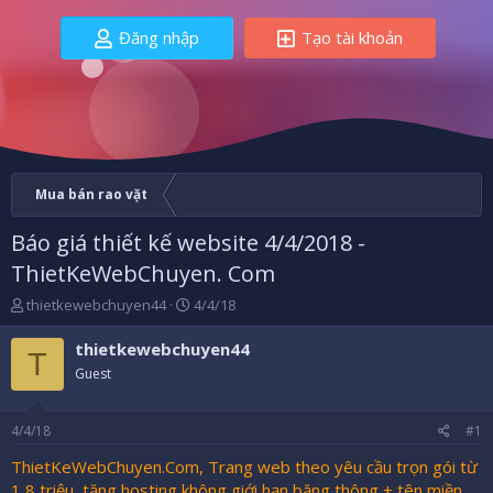
Đăng nhập
Tạo tài khoản
Mua bán rao vặt
Báo giá thiết kế website 4/4/2018 -
ThietKeWebChuyen. Com
B
N
thietkewebchuyen44
4/4/18
ắ
g
t
à
thietkewebchuyen44
T
đ
y
Guest
ầ
b
u
ắ
t
4/4/18
#1
đ
ầ
ThietKeWebChuyen.Com, Trang web theo yêu cầu trọn gói từ
u
1,8 triệu, tặng hosting không giới hạn băng thông + tên miền