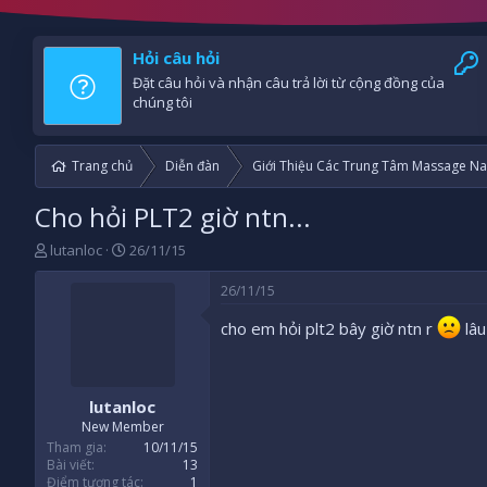
Hỏi câu hỏi
Đặt câu hỏi và nhận câu trả lời từ cộng đồng của
chúng tôi
Trang chủ
Diễn đàn
Giới Thiệu Các Trung Tâm Massage Na
Cho hỏi PLT2 giờ ntn...
B
N
lutanloc
26/11/15
ắ
g
t
à
26/11/15
đ
y
ầ
b
cho em hỏi plt2 bây giờ ntn r
lâu
u
ắ
t
đ
lutanloc
ầ
u
New Member
Tham gia
10/11/15
Bài viết
13
Điểm tương tác
1