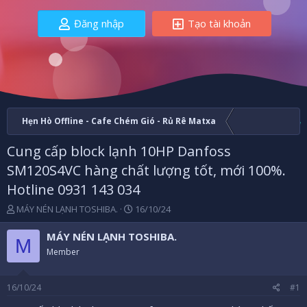
Đăng nhập
Tạo tài khoản
Hẹn Hò Offline - Cafe Chém Gió - Rủ Rê Matxa
Cung cấp block lạnh 10HP Danfoss
SM120S4VC hàng chất lượng tốt, mới 100%.
Hotline 0931 143 034
B
N
MÁY NÉN LẠNH TOSHIBA.
16/10/24
ắ
g
t
à
MÁY NÉN LẠNH TOSHIBA.
M
đ
y
Member
ầ
b
u
ắ
t
16/10/24
#1
đ