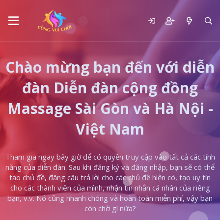
Chào mừng bạn đến với diễn
đàn Diễn đàn cộng đồng
Massage Sài Gòn và Hà Nội -
Việt Nam
Tham gia ngay bây giờ để có quyền truy cập vào tất cả các tính
năng của diễn đàn. Sau khi đăng ký và đăng nhập, bạn sẽ có thể
tạo chủ đề, đăng câu trả lời cho các chủ đề hiện có, tạo uy tín
cho các thành viên của mình, nhận tin nhắn cá nhân của riêng
bạn, v.v. Nó cũng nhanh chóng và hoàn toàn miễn phí, vậy bạn
còn chờ gì nữa?