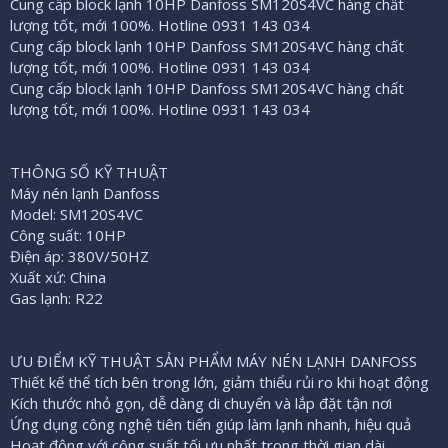
ầ
Cung cấp block lạnh 10HP Danfoss SM120S4VC hàng chất
u
lượng tốt, mới 100%. Hotline 0931 143 034
Cung cấp block lạnh 10HP Danfoss SM120S4VC hàng chất
lượng tốt, mới 100%. Hotline 0931 143 034
Cung cấp block lạnh 10HP Danfoss SM120S4VC hàng chất
lượng tốt, mới 100%. Hotline 0931 143 034
THÔNG SỐ KỸ THUẬT
Máy nén lạnh Danfoss
Model: SM120S4VC
Công suất: 10HP
Điện áp: 380V/50HZ
Xuất xứ: China
Gas lạnh: R22
ƯU ĐIỂM KỸ THUẬT SẢN PHẨM MÁY NÉN LẠNH DANFOSS
Thiết kế thể tích bên trong lớn, giảm thiểu rủi ro khi hoạt động
Kích thước nhỏ gọn, dễ dàng di chuyển và lắp đặt tận nơi
Ứng dụng công nghệ tiên tiến giúp làm lạnh nhanh, hiệu quả
Hoạt động với công suất tối ưu nhất trong thời gian dài