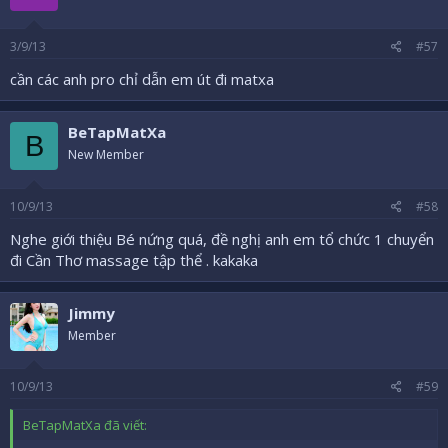
3/9/13
#57
cần các anh pro chỉ dẫn em út đi matxa
BeTapMatXa
B
New Member
10/9/13
#58
Nghe giới thiệu Bé nứng quá, đề nghị anh em tổ chức 1 chuyển
đi Cần Thơ massage tập thể . kakaka
Jimmy
Member
10/9/13
#59
BeTapMatXa đã viết: