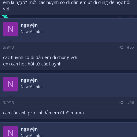
em là người mới. các huynh có đi dẫn em út đi cùng để học hỏi
với.
nguyện
N
New Member
3/9/13
#55
các huynh có đi dẫn em đi chung với.
em cần học hỏi từ các huynh
nguyện
N
New Member
3/9/13
#56
cần các anh pro chỉ dẫn em út đi matxa
nguyện
N
New Member