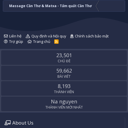
Massage Cần Thơ & Matxa - Tẩm quất Cần Thơ
Liên hệ
Quy định và Nội quy
Chính sách bảo mật
Trợ giúp
Trang chủ
R
S
S
23,501
CHỦ ĐỀ
59,662
BÀI VIẾT
8,193
THÀNH VIÊN
Na nguyen
THÀNH VIÊN MỚI NHẤT
About Us