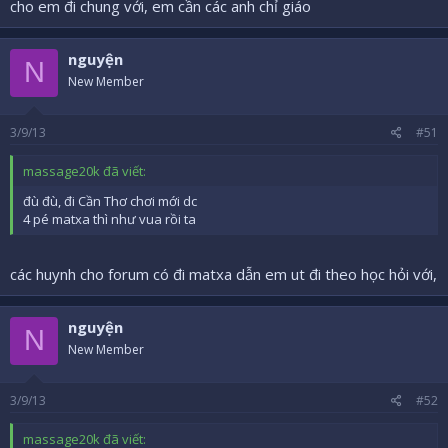
cho em đi chung với, em cần các anh chỉ giáo
nguyện
N
New Member
3/9/13
#51
massage20k đã viết:
đù đù, đi Cần Thơ chơi mới dc
4 pé matxa thì như vua rồi ta
các huynh cho forum có đi matxa dẫn em ut đi theo học hỏi với,
nguyện
N
New Member
3/9/13
#52
massage20k đã viết: