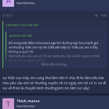
A
New Member
31/8/13
#43
valentino rossi đã viết:
anchoict đã viết:
Bổ xung một điểm nửa massage Rio đường ngo huu hanh,giá
vé thường 100k còn vip thì 200k,tiền tiếp từ 150k,các em ờ đấy
không ai quá 19t
Đặc biệt yêu cầu em số 15 cực xinh,yêu cầu vài lần quen có thể
rủ em nó ra ngoài vui vẻ
Nhấn để mở rộng...
Vui ve kieu nao? Kieu tinh thuong mem thuong hay an banh tra
Nhấn để mở rộng...
tien. Xin chi giao!!
sự thật cua mấy em cung khá lắm nên ít chịu đi ks lắm,nếu bác
chiu yêu cầu em nó thường xuyên sẽ có ngày em nó có tc va đi
vui vẽ free là chuyện bình thường(em nó tâm sự vậy)
Thich_massa
T
New Member