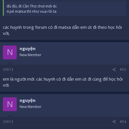
đù đù, đi Cần Thơ chơi mới dc
4 pé matxa thì như vua rồi ta
các huynh trong forum có đi matxa dẫn em út đi theo học hỏi
với,
nguyện
N
New Member
3/9/13
#53
em là người mới. các huynh có đi dẫn em út đi cùng để học hỏi
với.
nguyện
N
New Member
3/9/13
#54