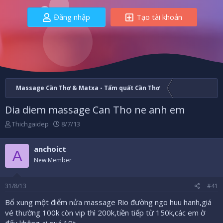
Đăng nhập
Tạo tài khoản
Massage Cần Thơ & Matxa - Tẩm quất Cần Thơ
Dia diem massage Can Tho ne anh em
B
N
Thichgaidep
8/7/13
ắ
g
t
à
anchoict
đ
y
A
ầ
b
New Member
u
ắ
t
31/8/13
#41
đ
ầ
Bổ xung một điểm nửa massage Rio đường ngo huu hanh,giá
u
vé thường 100k còn vip thì 200k,tiền tiếp từ 150k,các em ờ
đấy không ai quá 19t