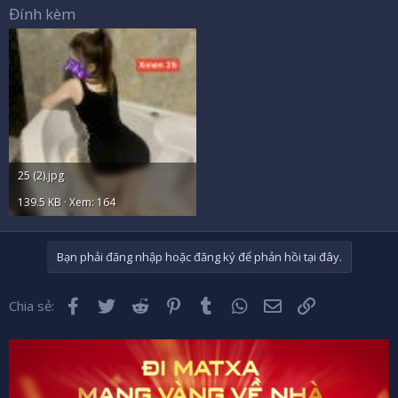
Đính kèm
25 (2).jpg
139.5 KB · Xem: 164
Bạn phải đăng nhập hoặc đăng ký để phản hồi tại đây.
Facebook
Twitter
Reddit
Pinterest
Tumblr
WhatsApp
Email
Liên kết
Chia sẻ: