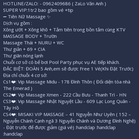
HOTLINE/ZALO: - 0962409686 ( ZaLo Văn Anh )
SUPER VIP:1tr2 bao gồm vé +tip
➖ Tiên Nữ Massage ✨
Dịch vụ gồm :
Xông ướt + Xông khô + Tắm tiên trong bồn tắm cùng KTV
MASSAGE BODY + Trườn
Massage Thái + NURU + WC
Thư giản + 69 + CIA
Thư giãn nóng lạnh
Chuỗi cơ sở có bể bơi Pool Party phục vụ AE tiếp khách.
ĐẶC BIỆT: ĐOÀN 5 Anh,em sẽ được Free 1 Vé(Khi Đặt Trước)
Địa chỉ chuỗi 4 cơ sở:
Cs1❤️: Vip Massage Midu - 178 Đình Thôn ( Đối diện tòa nhà
The Emerad )
CS2❤️: Vip Massage Xmen - 222 Cầu Bưu - Thanh Trì - HN
CS3❤️: Vip Massage Nhật Nguyệt Lầu - 609 Lạc Long Quân -
Tây Hồ
CS4❤️: MISAKI VIP MASSAGE – 41 Nguyễn Như Uyên ( 152 –
Nguyễn Chánh Cạnh ngã 3 Nguyễn Chánh và Dương Đình Nghệ)
- Đặt trước để được giảm (giá vé) :handclap :handclap
:handclap