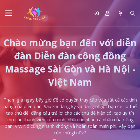
Chào mừng bạn đến với diễn
đàn Diễn đàn cộng đồng
Massage Sài Gòn và Hà Nội -
Việt Nam
Tham gia ngay bây giờ để có quyền truy cập vào tất cả các tính
năng của diễn đàn. Sau khi đăng ký và đăng nhập, bạn sẽ có thể
tạo chủ đề, đăng câu trả lời cho các chủ đề hiện có, tạo uy tín
cho các thành viên của mình, nhận tin nhắn cá nhân của riêng
bạn, v.v. Nó cũng nhanh chóng và hoàn toàn miễn phí, vậy bạn
còn chờ gì nữa?