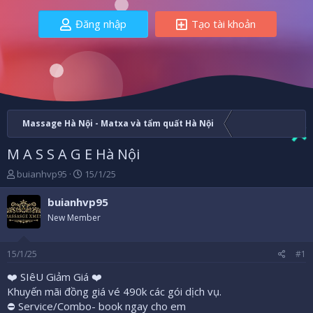
Đăng nhập
Tạo tài khoản
Massage Hà Nội - Matxa và tẩm quất Hà Nội
M A S S A G E Hà Nội
B
N
buianhvp95
15/1/25
ắ
g
t
à
buianhvp95
đ
y
New Member
ầ
b
u
ắ
t
15/1/25
#1
đ
ầ
❤️ SIêU Giảm Giá ❤️
u
Khuyến mãi đồng giá vé 490k các gói dịch vụ.
⛔️ Service/Combo- book ngay cho em