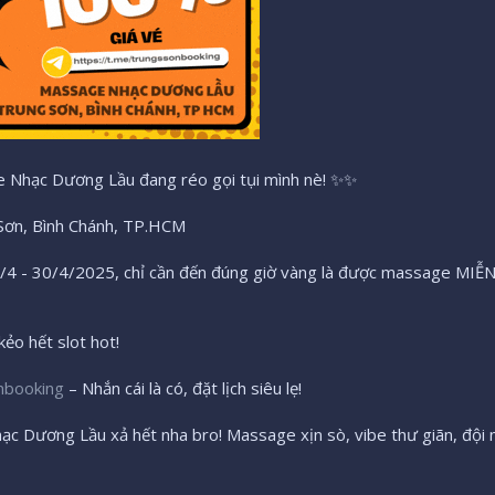
ge Nhạc Dương Lầu đang réo gọi tụi mình nè! ✨✨
 Sơn, Bình Chánh, TP.HCM
4 - 30/4/2025, chỉ cần đến đúng giờ vàng là được massage MIỄN P
ẻo hết slot hot!
nbooking
– Nhắn cái là có, đặt lịch siêu lẹ!
c Dương Lầu xả hết nha bro! Massage xịn sò, vibe thư giãn, đội 