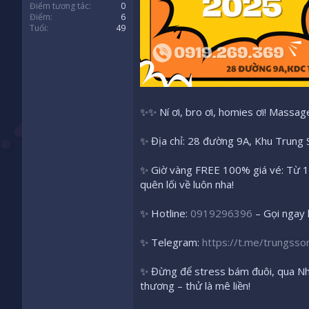
Điểm tương tác
0
Điểm
6
Tuổi
49
✨✨ Ní ơi, bro ơi, homies ơi! Massa
✨ Địa chỉ: 28 đường 9A, Khu Trung
✨ Giờ vàng FREE 100% giá vé: Từ 1/
quên lối về luôn nha!
✨ Hotline:
0919296396
– Gọi ngay k
✨ Telegram:
https://t.me/trungsso
✨ Đừng để stress bám đuôi, qua Nhạ
thương – thử là mê liền!