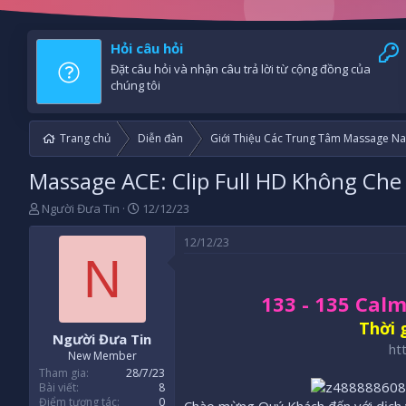
Hỏi câu hỏi
Đặt câu hỏi và nhận câu trả lời từ cộng đồng của
chúng tôi
Trang chủ
Diễn đàn
Giới Thiệu Các Trung Tâm Massage Na
Massage ACE: Clip Full HD Không Che
B
N
Người Đưa Tin
12/12/23
ắ
g
t
à
12/12/23
đ
y
N
ầ
b
u
ắ
133 - 135 Cal
t
đ
Thời 
Người Đưa Tin
ầ
ht
u
New Member
Tham gia
28/7/23
Bài viết
8
Điểm tương tác
0