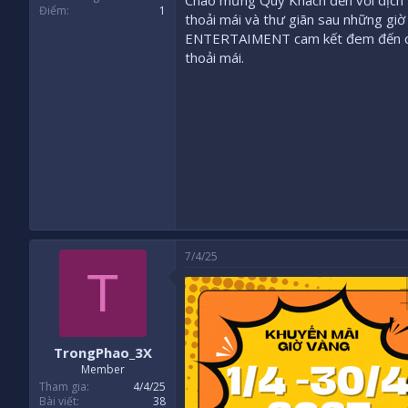
Chào mừng Quý Khách đến với dịch
Điểm
1
thoải mái và thư giãn sau những giờ 
ENTERTAIMENT cam kết đem đến cho 
thoải mái.
7/4/25
T
TrongPhao_3X
Member
Tham gia
4/4/25
Bài viết
38