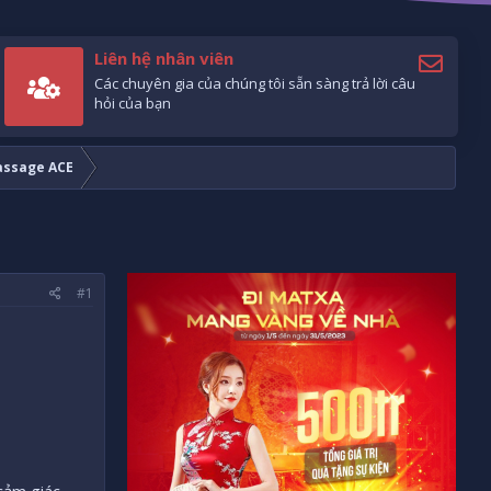
Liên hệ nhân viên
Các chuyên gia của chúng tôi sẵn sàng trả lời câu
hỏi của bạn
ssage ACE
#1