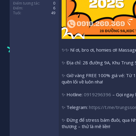
Điểm tương tác
0
Điểm
6
Tuổi
49
✨✨ Ní ơi, bro ơi, homies ơi! Massa
✨ Địa chỉ: 28 đường 9A, Khu Trung
✨ Giờ vàng FREE 100% giá vé: Từ 1/
quên lối về luôn nha!
✨ Hotline:
0919296396
– Gọi ngay k
✨ Telegram:
https://t.me/trungsso
✨ Đừng để stress bám đuôi, qua Nhạ
thương – thử là mê liền!