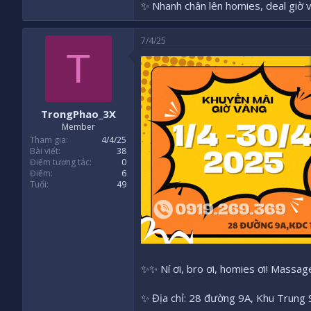
✨ Nhanh chân lên homies, deal giờ v
7/4/25
T
TrongPhao_3X
Member
Tham gia
4/4/25
Bài viết
38
Điểm tương tác
0
Điểm
6
Tuổi
49
✨✨ Ní ơi, bro ơi, homies ơi! Massa
✨ Địa chỉ: 28 đường 9A, Khu Trung