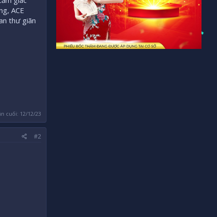
cảm giác
ọng, ACE
an thư giãn
ần cuối:
12/12/23
#2