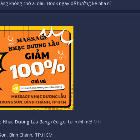
àng không chờ ai đâu! Book ngay để hưởng ké nha ní!
ge Nhạc Dương Lầu đang réo gọi tụi mình nè! ✨✨
 Sơn, Bình Chánh, TP.HCM