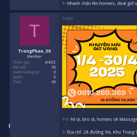
✨ Nhanh chân lên homies, deal giờ v
7/4/25
T
TrongPhao_3X
Member
Tham gia
4/4/25
Bài viết
38
Điểm tương tác
0
Điểm
6
Tuổi
49
✨✨ Ní ơi, bro ơi, homies ơi! Massa
✨ Địa chỉ: 28 đường 9A, Khu Trung