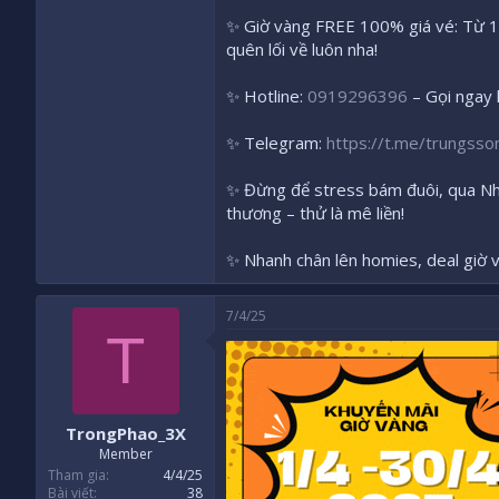
✨ Giờ vàng FREE 100% giá vé: Từ 1/
quên lối về luôn nha!
✨ Hotline:
0919296396
– Gọi ngay k
✨ Telegram:
https://t.me/trungsso
✨ Đừng để stress bám đuôi, qua Nhạ
thương – thử là mê liền!
✨ Nhanh chân lên homies, deal giờ v
7/4/25
T
TrongPhao_3X
Member
Tham gia
4/4/25
Bài viết
38