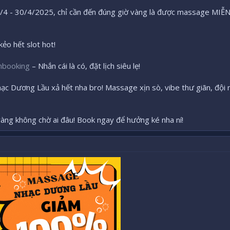
4 - 30/4/2025, chỉ cần đến đúng giờ vàng là được massage MIỄN P
ẻo hết slot hot!
nbooking
– Nhắn cái là có, đặt lịch siêu lẹ!
c Dương Lầu xả hết nha bro! Massage xịn sò, vibe thư giãn, đội 
àng không chờ ai đâu! Book ngay để hưởng ké nha ní!