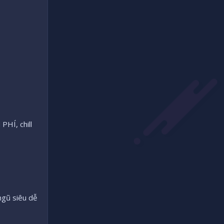
HÍ, chill
ngũ siêu dễ