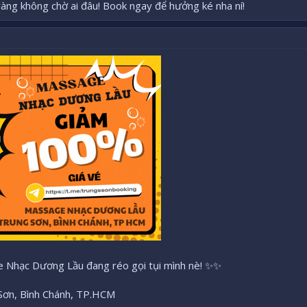
àng không chờ ai đâu! Book ngay để hưởng ké nha ní!
ge Nhạc Dương Lầu đang réo gọi tụi mình nè! ✨✨
 Sơn, Bình Chánh, TP.HCM