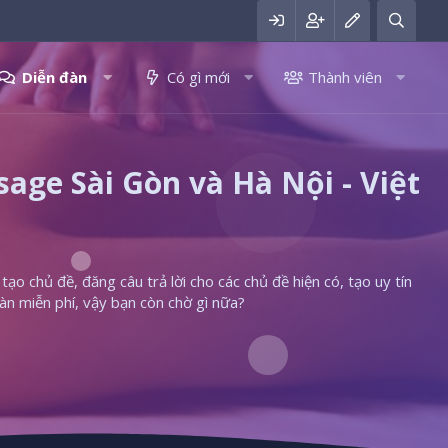
Diễn đàn
Có gì mới
Thành viên
ge Sài Gòn và Hà Nội - Việt
ạo chủ đề, đăng câu trả lời cho các chủ đề hiện có, tạo uy tín
àn miễn phí, vậy bạn còn chờ gì nữa?