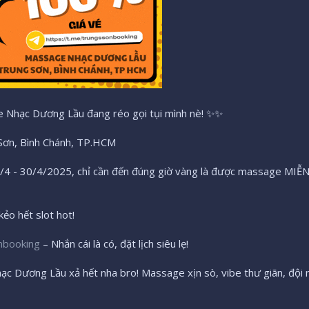
ge Nhạc Dương Lầu đang réo gọi tụi mình nè! ✨✨
 Sơn, Bình Chánh, TP.HCM
4 - 30/4/2025, chỉ cần đến đúng giờ vàng là được massage MIỄN P
ẻo hết slot hot!
nbooking
– Nhắn cái là có, đặt lịch siêu lẹ!
c Dương Lầu xả hết nha bro! Massage xịn sò, vibe thư giãn, đội 