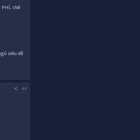
HÍ, chill
ngũ siêu dễ
#4