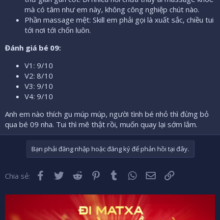
mà có tâm như em này, không công nghiệp chút nào.
Phần massage mệt: Skill em phải gọi là xuất sắc, chiều tui
tới nơi tới chốn luôn.
Đánh giá bé 09:
V1: 9/10
V2: 8/10
V3: 9/10
V4: 9/10
Anh em nào thích gu múp múp, người tình bé nhỏ thì đừng bỏ
qua bé 09 nha. Tui thì mê thật rồi, muốn quay lại sớm lắm.
Bạn phải đăng nhập hoặc đăng ký để phản hồi tại đây.
Facebook
Twitter
Reddit
Pinterest
Tumblr
WhatsApp
Email
Liên kết
Chia sẻ: