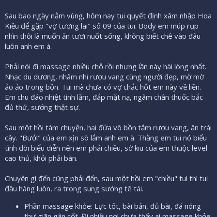
Sau bao ngày nằm vùng, hôm nay tui quyết định xâm nhập Hoa
Kiều để gặp "vợ tương lai" số 09 của tui. Body em múp rụp
nhìn thôi là muốn ăn tươi nuốt sống, không biết chê vào đâu
luôn anh em à.
Phải nói đi massage nhiều chỗ rồi nhưng lần này hài lòng nhất.
Nhạc du dương, nhâm nhi rượu vang cùng người đẹp, mờ mờ
ảo ảo trong bồn. Tui mà chưa có vợ chắc hốt em này về liền.
Em chu đáo nhiệt tình lắm, đắp mặt nạ, ngâm chân thuốc bắc
đủ thứ, sướng thật sự.
Sau một hồi tám chuyện, hai đứa vô bồn tắm rượu vang, ăn trái
cây. "Bưởi" của em xịn sò lắm anh em à. Thằng em tui nó biểu
tình đòi biểu diễn nên em phải chiều, sờ kiu của em thuộc level
cao thủ, khỏi phải bàn.
Chuyện gì đến cũng phải đến, sau một hồi em "chiều" tui thì tui
đầu hàng luôn, ra trong sung sướng tê tái.
Phần massage khỏe: Lực tốt, bài bản, đủ bài, đá nóng
thư giãn gân cốt. Đi nhiều nơi chưa thấy ai massage khỏe