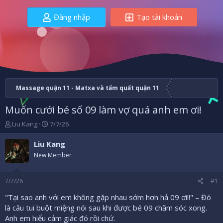
Đăng nhập
Tạo tài khoản
Massage quận 11 - Matxa và tẩm quất quận 11
Muốn cưới bé số 09 làm vợ quá anh em ơi!
B
N
Liu Kang
7/7/26
ắ
g
t
à
Liu Kang
đ
y
New Member
ầ
b
u
ắ
t
7/7/26
#1
đ
ầ
"Tại sao anh với em không gặp nhau sớm hơn hả 09 ơi!!" – Đó
u
là câu tui buột miệng nói sau khi được bé 09 chăm sóc xong.
Anh em hiểu cảm giác đó rồi chứ.