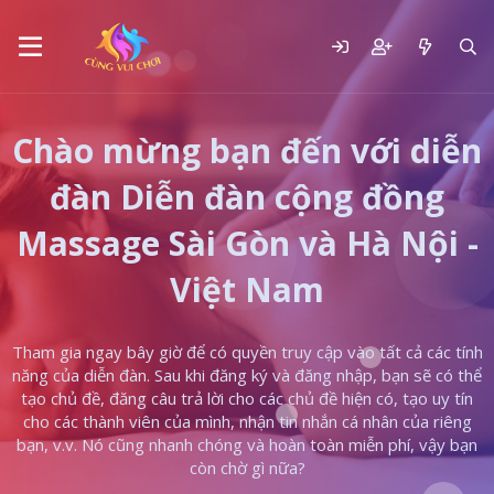
Chào mừng bạn đến với diễn
đàn Diễn đàn cộng đồng
Massage Sài Gòn và Hà Nội -
Việt Nam
Tham gia ngay bây giờ để có quyền truy cập vào tất cả các tính
năng của diễn đàn. Sau khi đăng ký và đăng nhập, bạn sẽ có thể
tạo chủ đề, đăng câu trả lời cho các chủ đề hiện có, tạo uy tín
cho các thành viên của mình, nhận tin nhắn cá nhân của riêng
bạn, v.v. Nó cũng nhanh chóng và hoàn toàn miễn phí, vậy bạn
còn chờ gì nữa?