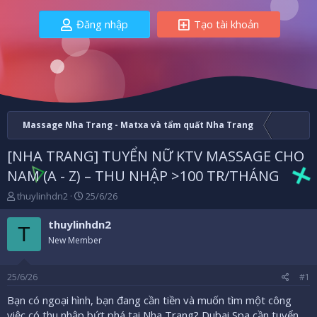
Đăng nhập
Tạo tài khoản
Massage Nha Trang - Matxa và tẩm quất Nha Trang
[NHA TRANG] TUYỂN NỮ KTV MASSAGE CHO
NAM (A - Z) – THU NHẬP >100 TR/THÁNG
B
N
thuylinhdn2
25/6/26
ắ
g
t
à
thuylinhdn2
T
đ
y
New Member
ầ
b
u
ắ
t
25/6/26
#1
đ
ầ
Bạn có ngoại hình, bạn đang cần tiền và muốn tìm một công
u
việc có thu nhập bứt phá tại Nha Trang? Dubai Spa cần tuyển