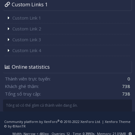
Custom Links 1
Custom Link 1
Custom Link 2
Custom Link 3
Custom Link 4
Online statistics
Thành viên trực tuyến
0
Khách ghé thăm
738
Tổng số truy cập
738
Tổng số có thể gồm cả thành viên đang ẩn.
®
Community platform by XenForo
© 2010-2022 XenForo Ltd.
|
Xenforo Theme
© by ©XenTR
Width
Queries
12
Time
0.3993s
Memory
21.05MB