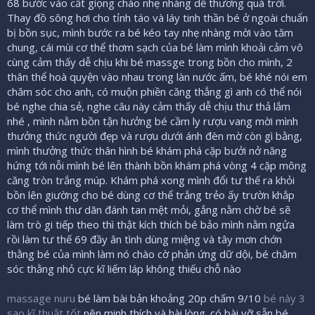
68 bước vào cất giọng chào nhẹ nhàng dễ thương quá trời.
Thay đồ sông hơi cho tỉnh táo và láy tinh thần bé ở ngoài chuẩn
bị bồn sục, mình bước ra bé kéo tay nhẹ nhàng mời vào tăm
chung, cái mùi cơ thể thơm sạch của bé làm mình khoải cảm vô
cùng cảm thấy dễ chịu khi bé massge trong bồn cho mình, 2
thân thể hoà quyện vào nhau trong làn nước ấm, bé khé nói em
chăm sóc cho anh, có muộn phiền căng thẳng gì anh có thể nói
bé nghe chia sẻ, nghe câu này cảm thấy dễ chịu thư thả lắm
nhé , mình nằm bồn tận hưởng bé cầm ly rượu vang mời mình
thưởng thức người đẹp và rượu dưới ánh đèn mờ còn gì bằng,
mình thưởng thức thân hình bé khám phá cặp bưởi nở năng
hứng tới nỗi mình bé lên thành bồn khám phá vòng 4 cặp mông
căng tròn trắng múp. Khám phá xong mình đổi tư thế ra khỏi
bồn lên giường cho bé dùng cơ thể trắng trẻo ấy trườn khắp
cơ thể mình thư dãn đánh tan mệt mỏi, gắng nằm chờ bé sẽ
làm trò gi tiếp theo thì thật kích thích bé bảo mình nằm ngửa
rồi làm tư thế 69 đầy ân tình dùng miệng và tây mơn chớn
thằng bé của mình làm nó chào cờ phản ứng dữ dội, bé chăm
sóc thằng nhỏ cực kĩ liếm láp không thiếu chỗ nào
massage nuru
bé làm bài bản khoảng 20p chấm 9/10
bé này 3
sao kĩ thuật tốt
nên minh thích và hài lòng. có bài vỡ sẵn bé