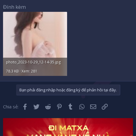
Đính kèm
photo_2023-10-29_12-14-35.jpg
78.3 KB · Xem: 281
Bạn phải đăng nhập hoặc đăng ký để phản hồi tại đây.
Facebook
Twitter
Reddit
Pinterest
Tumblr
WhatsApp
Email
Liên kết
Chia sẻ: