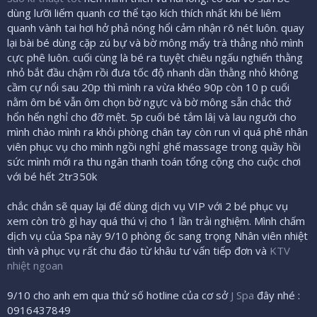
dùng lưỡi liếm quanh cơ thể tạo kích thích nhất khi bé liêm
quanh vành tai hơi hở phả nóng hổi cảm nhận rõ nét luôn. quay
lại bài bé dùng cặp zú bự và bờ mông mẩy trà thẳng nhỏ mình
cực phê luôn. cuối cùng là bé ra tuyệt chiêu ngấu nghiến thằng
nhỏ bắt đầu chậm rồi đưa tốc độ nhanh dần thằng nhỏ không
cầm cự nổi sau 20p thì mình ra vừa khéo 90p còn 10 p cuối
nằm ôm bé vẫn ôm chọn bờ ngực và bờ mông sẵn chắc thở
hổn hển nghỉ cho đỡ mệt. 5p cuối bé tắm lâị và lau người cho
mình chào mình ra khỏi phòng chân tay còn run vì quá phê nhân
viên phục vụ cho mình ngồi nghỉ ghế massage trong quầy hồi
sức mình mới ra thu ngân thanh toán tổng cộng cho cuộc chơi
với bé hết 2tr350k
chắc chắn sẽ quay lại để dùng dịch vụ VIP với 2 bé phục vụ
xem còn trò gì hay quá thú vị cho 1 lần trải nghiệm. Mình chấm
dịch vụ của Spa này 9/10 phòng ốc sang trọng Nhân viên nhiệt
tình và phục vụ rất chu đáo từ khâu tư vấn tiếp đơn và
KTV
nhiệt ngoan
9/10 cho anh em qua thử số hotline của cơ sở
J Spa
đây nhé :
0916437849