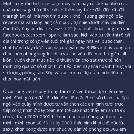
Mình là người thích
massage
mấy năm nay rồi đi khá nhiều các
quán massage hà nội vì cái sở thích này từ rẻ đắt đến rất đắt
trải nghiệm cả, mà mới tìm được 1 chỗ lí tưởng giờ ngồi đây
review mà vẫn lâng lâng cảm xúc , tự nhiên lướt mấy cái diễn
đàn thấy ông anh kia review
số 22 Jspa
phê khoái cũng mò vào
facebook seach xem J spa ra làm sao, kích vào tư vấn thì rõ cái
địa chỉ trong công viên tuổi trẻ gần ngay nhà vài bước chân,
chat tư vấn lấy đươc cái mã cod giảm giá 30% vé thấy cũng ổn
chọn luôn phòng king full dịch vụ cho vùa tiền mà thư giãn full
luôn. Muốn chọn trực tiếp kĩ thuật viên cho sát thực tế nên
mình chọ qua cơ sở chọn trực tiếp, bên này khá hoành tráng với
số lượng phòng tầm 30p và các em trẻ đẹp tầm hơn 40 em
chọn hoa mắt luôn
Ở cái công viên trong trung tâm sự kiện thì cái địa điểm này
mình đánh giá ổn đắc địa kín đáo, lên tần 3 cơ sở chính của
Spa
ngồi vào quầy mình được tư vấn chọn các em xinh tươi trực
tiếp công nhận ở đây toàn em trẻ cao nhất thấy em sn 1998
còn lại toàn 2000-2005 trẻ non mơn mởn đúng gu thích của
mình, mình chọn số
68 e này 2003
thân hình khỏi chê bốc lửa
sexy. chọn xong được em phục vụ dẫn vô phòng đợi 30S em