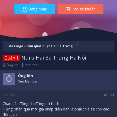
Đăng nhập
Tạo tài khoản
Massage - Tẩm quất quận Hai Bà Trưng
Nuru Hai Bà Trưng Hà Nội
Quận 1
B
N
Ông lớn
22/11/23
ắ
g
t
à
Ông lớn
Ô
đ
y
New Member
ầ
b
u
ắ
t
22/11/23
#1
đ
ầ
Chào các đồng chí đồng sở thích
u
Hưng phấn quá mới gia nhập diễn đàn là phải chia sẻ cho các
đồng chí