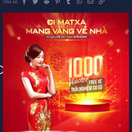
Facebook
Twitter
Reddit
Pinterest
Tumblr
WhatsApp
Email
Liên kết
Chia sẻ: