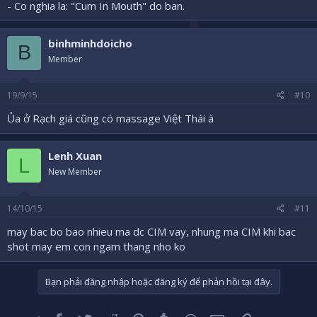
- Co nghia la: "Cum In Mouth" do ban.
binhminhdoicho
B
Member
19/9/15
#10
Ủa ở Rạch giá cũng có massage Việt Thái à
Lenh Xuan
L
New Member
14/10/15
#11
may bac bo bao nhieu ma dc CIM vay, nhung ma CIM khi bac
shot may em con ngam thang nho ko
Bạn phải đăng nhập hoặc đăng ký để phản hồi tại đây.