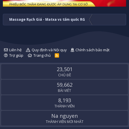
Massage Rạch Giá - Matxa vs tẩm quốc RG
Liên hệ
Quy định và Nội quy
Chính sách bảo mật
Trợ giúp
Trang chủ
R
S
S
23,501
CHỦ ĐỀ
59,662
BÀI VIẾT
8,193
THÀNH VIÊN
Na nguyen
THÀNH VIÊN MỚI NHẤT