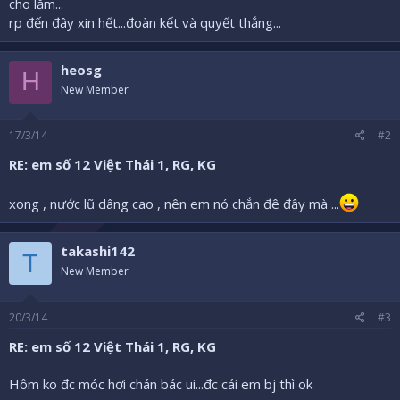
cho lắm...
rp đến đây xin hết...đoàn kết và quyết thắng...
heosg
H
New Member
17/3/14
#2
RE: em số 12 Việt Thái 1, RG, KG
xong , nước lũ dâng cao , nên em nó chắn đê đây mà ...
takashi142
T
New Member
20/3/14
#3
RE: em số 12 Việt Thái 1, RG, KG
Hôm ko đc móc hơi chán bác ui...đc cái em bj thì ok