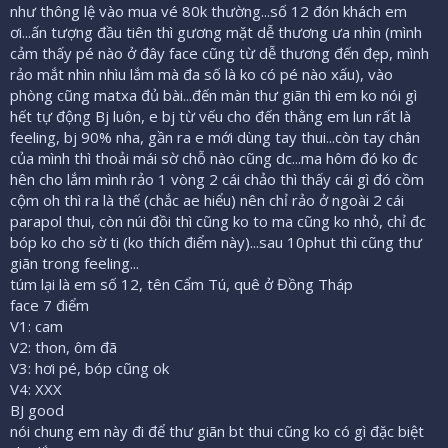
như thông lệ vào mua vé 80k thường...số 12 đón khách em
ơi...ấn tượng đầu tiên thì gương mặt dễ thương ưa nhìn (mình
cảm thấy pé nào ở đây face cũng từ dễ thương đến đẹp, mình
rảo mắt nhìn nhìu lắm mà đa số là ko có pé nào xấu), vào
phòng cũng matxa đủ bài...đến màn thư giãn thì em ko nói gì
hết tự động Bj luôn, e bj từ vếu cho đến thằng em lun rất là
feeling, bj 90% nha, gần ra e mới dùng tay thui...còn tay chân
của mình thì thoải mái sờ chỗ nào cũng dc...ma hôm đó ko đc
hên cho lắm mình rảo 1 vòng 2 cái chảo thì thấy cái gì đó cồm
cộm oh thì ra là thế (chắc ae hiểu) nên chỉ rảo ở ngoài 2 cái
parapol thui, còn núi đồi thì cũng ko to ma cũng ko nhỏ, chỉ đc
bóp ko cho sờ ti (ko thích điểm này)...sau 10phut thì cũng thư
giãn trong feeling...
túm lại là em số 12, tên Cẩm Tú, quê ở Đồng Tháp
face 7 điểm
V1: cam
V2: thon, ôm đã
V3: hơi pé, bóp cũng ok
V4: XXX
BJ good
nói chung em này đi để thư giãn bt thui cũng ko có gì đặc biệt