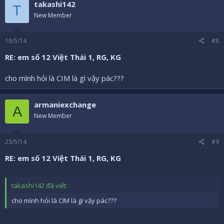
takashi142
T
New Member
18/5/14
#8
RE: em số 12 Việt Thái 1, RG, KG
cho mình hỏi là CIM là gì vậy pác???
armaniexchange
A
New Member
23/5/14
#9
RE: em số 12 Việt Thái 1, RG, KG
takashi142 đã viết:
cho mình hỏi là CIM là gì vậy pác???