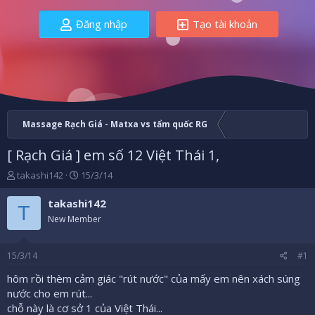
Đăng nhập
Tạo tài khoản
Massage Rạch Giá - Matxa vs tẩm quốc RG
[ Rạch Giá ] em số 12 Việt Thái 1,
B
N
takashi142
15/3/14
ắ
g
t
à
takashi142
T
đ
y
New Member
ầ
b
u
ắ
t
15/3/14
#1
đ
ầ
hôm rồi thèm cảm giác "rút nước" của mấy em nên xách súng
u
nước cho em rút...
chỗ này là cơ sở 1 của Việt Thái...