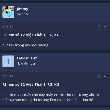
Jimmy
Member
21/3/14
#4
RE: em số 12 Việt Thái 1, RG, KG
out lun trong alo moi suong
takashi142
T
New Member
22/3/14
#5
RE: em số 12 Việt Thái 1, RG, KG
bác jimmy ui mấy chỗ này mấy em ko cho out trong alo.. ko
biết tại sao mà Bj thì feeling lắm có khi hơn ở SG lun đó