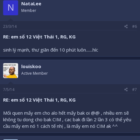
NataLee
N
Member
23/3/14
#6
RE: em số 12 Việt Thái 1, RG, KG
sinh lý mạnh, thư giãn đến 10 phút luôn.......híc
louiskoo
Active Member
7/5/14
#7
RE: em số 12 Việt Thái 1, RG, KG
Mối quen mấy em cho alo hết mấy bak oi @@ , nhiều em sẽ
không tu dong cho bak CIM , cac bak đi lần 2 lần 3 có thể yêu
cầu mấy em nó 1 cách tế nhị , là mấy em nó CIM ak ^^