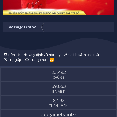
Massage Festival
Liên hệ
Quy định và Nội quy
Chính sách bảo mật
Trợ giúp
Trang chủ
R
S
S
23,492
CHỦ ĐỀ
59,653
BÀI VIẾT
8,192
THÀNH VIÊN
topgamebainlzz