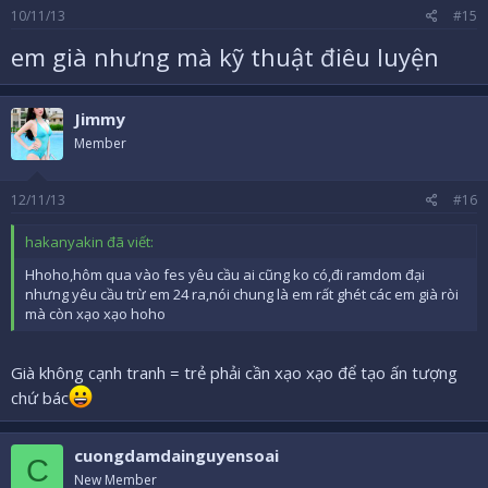
10/11/13
#15
em già nhưng mà kỹ thuật điêu luyện
Jimmy
Member
12/11/13
#16
hakanyakin đã viết:
Hhoho,hôm qua vào fes yêu cầu ai cũng ko có,đi ramdom đại
nhưng yêu cầu trừ em 24 ra,nói chung là em rất ghét các em già ròi
mà còn xạo xạo hoho
Già không cạnh tranh = trẻ phải cần xạo xạo để tạo ấn tượng
chứ bác
cuongdamdainguyensoai
C
New Member