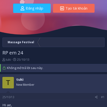
Đăng nhập
Tạo tài khoản
Massage Festival
RP em 24
B
N
tuki
25/10/13
ắ
g
t
Không mở trả lời sau này.
à
đ
y
ầ
b
tuki
u
ắ
T
New Member
t
đ
ầ
25/10/13
#1
u
Hi ae,