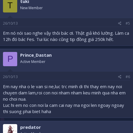
tuki
T
New Member
26/10/13
#5
Em nó nói sao nghe vậy thôi bác ơi. Thật giả khó lường. Làm ca
12h đó bác Fes. Tui lúc nào cũng tip đồng giá 250k hết.
Prince_Dastan
P
Active Member
26/10/13
#6
Em nay nha o le van si ne,luc trc minh di thi thay em nay noi
chuyen dam lam,roi con noi nham nham keu minh qua nha em
no choi nua.
Luc hi em no con noi la cam cai nay ma ngoi len ngoay ngoay
thi suong phai biet haha
predator