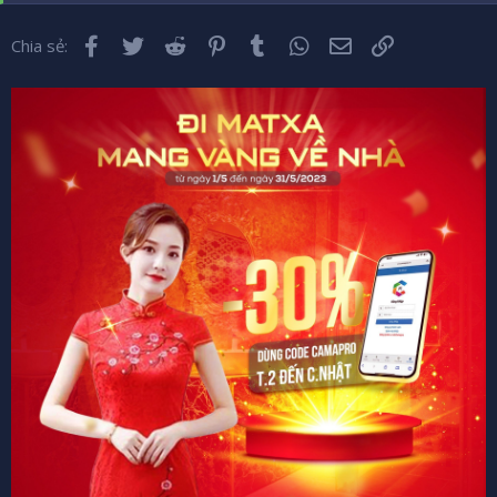
Nhấn để mở rộng...
Facebook
Twitter
Reddit
Pinterest
Tumblr
WhatsApp
Email
Liên kết
Chia sẻ:
em nay sn 1984 lam tu nam 2002
Nhấn để mở rộng...