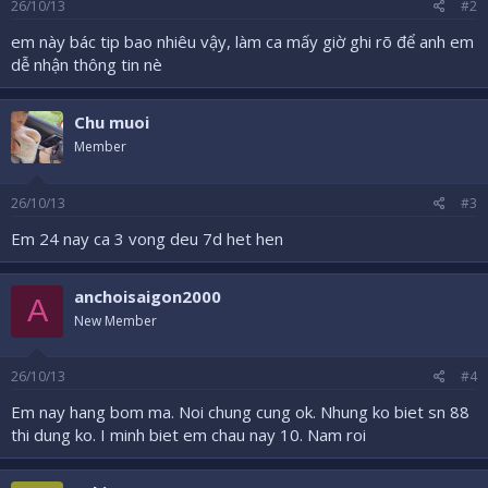
26/10/13
#2
em này bác tip bao nhiêu vậy, làm ca mấy giờ ghi rõ để anh em
dễ nhận thông tin nè
Chu muoi
Member
26/10/13
#3
Em 24 nay ca 3 vong deu 7d het hen
anchoisaigon2000
A
New Member
26/10/13
#4
Em nay hang bom ma. Noi chung cung ok. Nhung ko biet sn 88
thi dung ko. I minh biet em chau nay 10. Nam roi