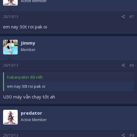
Active Member
28/10/13
#7
em nay 30t roi pak oi
Jimmy
Member
28/10/13
#8
hakanyakin đã viết:
em nay 30t roi pak oi
U30 máy vẫn chạy tốt ah
predator
Active Member
28/10/13
#9