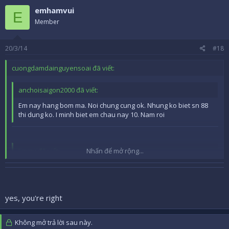
emhamvui
E
Member
20/3/14
#18
cuongdamdainguyensoai đã viết:
anchoisaigon2000 đã viết:
Em nay hang bom ma. Noi chung cung ok. Nhung ko biet sn 88
thi dung ko. I minh biet em chau nay 10. Nam roi
Jimmy đã viết:
Nhấn để mở rộng...
hakanyakin đã viết:
Nhấn để mở rộng...
em nó làm 10 nam rôi, khi em còn là 1 chang trai trë
yes, you're right
kinh qua, neu lam o cong ty nuoc ngoai 10 nam chac phai len
Không mở trả lời sau này.
director. 10 matxa phai len quan ly