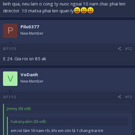
kinh qua, neu lam o cong ty nuoc ngoai 10 nam chac phai len
director. 10 matxa phai len quan ly
Pilu0377
P
New Member
8/11/13
#12
E 24. Gia roi sn 85 ak
VoDanh
V
New Member
9/11/13
#13
Jimmy đã viết:
hakanyakin đã viết:
em nó làm 10 nam rôi, khi em còn là 1 chang trai trë