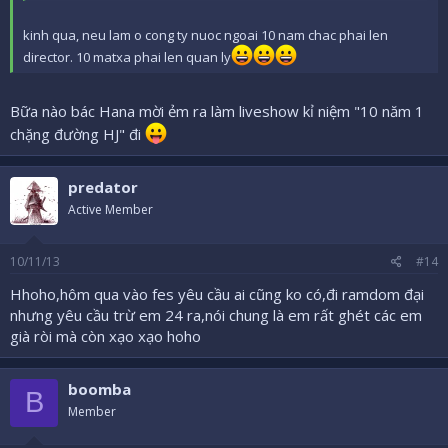
kinh qua, neu lam o cong ty nuoc ngoai 10 nam chac phai len
director. 10 matxa phai len quan ly
Bữa nào bác Hana mời ẻm ra làm liveshow kỉ niệm "10 năm 1
chặng đường HJ" đi
predator
Active Member
10/11/13
#14
Hhoho,hôm qua vào fes yêu cầu ai cũng ko có,đi ramdom đại
nhưng yêu cầu trừ em 24 ra,nói chung là em rất ghét các em
già ròi mà còn xạo xạo hoho
boomba
B
Member