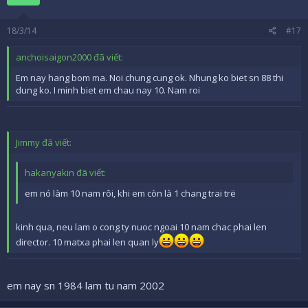
18/3/14
#17
anchoisaigon2000 đã viết:
Em nay hang bom ma. Noi chung cung ok. Nhung ko biet sn 88 thi
dung ko. I minh biet em chau nay 10. Nam roi
Jimmy đã viết:
hakanyakin đã viết:
em nó làm 10 nam rôi, khi em còn là 1 chang trai trë
kinh qua, neu lam o cong ty nuoc ngoai 10 nam chac phai len
director. 10 matxa phai len quan ly
em nay sn 1984 lam tu nam 2002