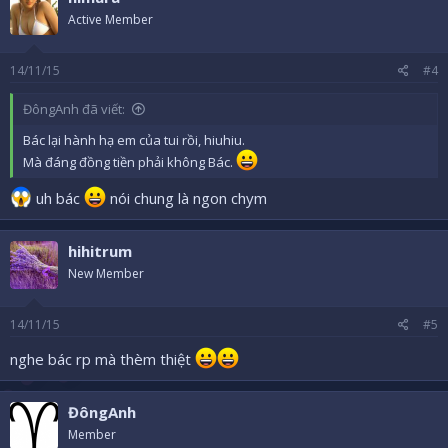
Active Member
14/11/15
#4
ĐôngAnh đã viết:
Bác lại hành hạ em của tui rồi, hiuhiu.
Mà đáng đồng tiền phải không Bác.
uh bác
nói chung là ngon chym
hihitrum
New Member
14/11/15
#5
nghe bác rp mà thèm thiệt
ĐôngAnh
Member