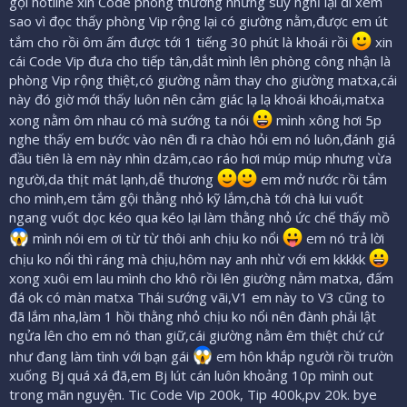
gọi hotline xin Code phòng thường nhưng suy nghĩ lại đi xem
sao vì đọc thấy phòng Vip rộng lại có giường nằm,được em út
tắm cho rồi ôm ấm được tới 1 tiếng 30 phút là khoái rồi
xin
cái Code Vip đưa cho tiếp tân,dắt mình lên phòng công nhận là
phòng Vip rộng thiệt,có giường nằm thay cho giường matxa,cái
này đó giờ mới thấy luôn nên cảm giác lạ lạ khoái khoái,matxa
xong nằm ôm nhau có mà sướng ta nói
mình xông hơi 5p
nghe thấy em bước vào nên đi ra chào hỏi em nó luôn,đánh giá
đầu tiên là em này nhìn dzâm,cao ráo hơi múp múp nhưng vừa
người,da thịt mát lạnh,dễ thương
em mở nước rồi tắm
cho mình,em tắm gội thằng nhỏ kỹ lắm,chà tới chà lui vuốt
ngang vuốt dọc kéo qua kéo lại làm thằng nhỏ ức chế thấy mồ
mình nói em ơi từ từ thôi anh chịu ko nổi
em nó trả lời
chịu ko nổi thì ráng mà chịu,hôm nay anh nhừ với em kkkkk
xong xuôi em lau mình cho khô rồi lên giường nằm matxa, đấm
đá ok có màn matxa Thái sướng vãi,V1 em này to V3 cũng to
đã lắm nha,làm 1 hồi thằng nhỏ chịu ko nổi nên đành phải lật
ngửa lên cho em nó than giữ,cái giường nằm êm thiệt chứ cứ
như đang làm tình với bạn gái
em hôn khắp người rồi trườn
xuống Bj quá xá đã,em Bj lút cán luôn khoảng 10p mình out
trong mãn nguyện. Tic Code Vip 200k, Tip 400k,pv 20k. bye