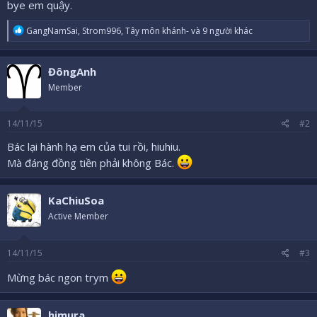
bye em quậy.
R
GangNamSai
,
Strom996
,
Tây môn khánh-
và 9 người khác
e
a
c
ĐôngAnh
t
i
Member
o
n
s
14/11/15
#2
:
Bác lại hành hạ em của tui rồi, hiuhiu.
Mà đáng đồng tiền phải không Bác.
KaChiuSoa
Active Member
14/11/15
#3
Mừng bác ngon trym
himura