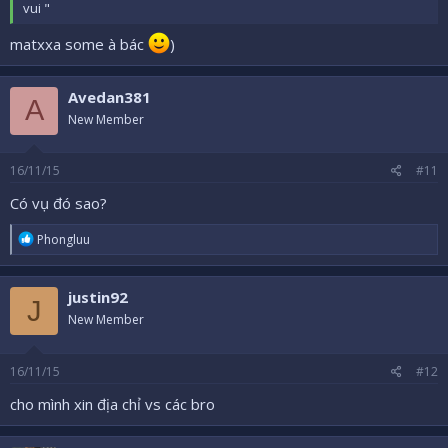
vui "
matxxa some à bác
)
Avedan381
A
New Member
16/11/15
#11
Có vụ đó sao?
R
Phongluu
e
a
c
justin92
t
J
i
New Member
o
n
s
16/11/15
#12
:
cho mình xin địa chỉ vs các bro