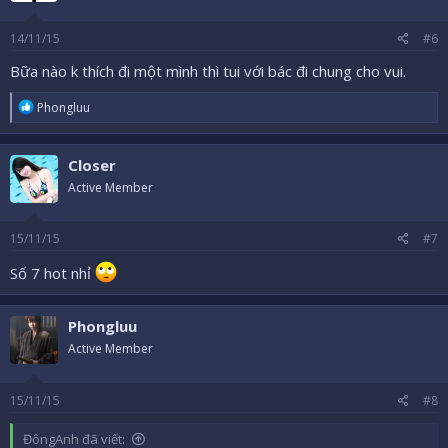
14/11/15
#6
Bữa nào k thích đi một mình thì tui với bác đi chung cho vui.
R
Phongluu
e
a
c
Closer
t
i
Active Member
o
n
s
15/11/15
#7
:
Số 7 hot nhỉ
Phongluu
Active Member
15/11/15
#8
ĐôngAnh đã viết: