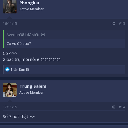
Phongluu
Active Member
16/11/15
#13
Avedan381 đã viết:
Có vụ đó sao?
Có ^^^
2 bác trụ mới nỗi e @@@@@
R
1 lần lầm lỡ
e
a
c
Trung Salem
t
i
Active Member
o
n
s
17/11/15
#14
:
Số 7 hot thật ~.~