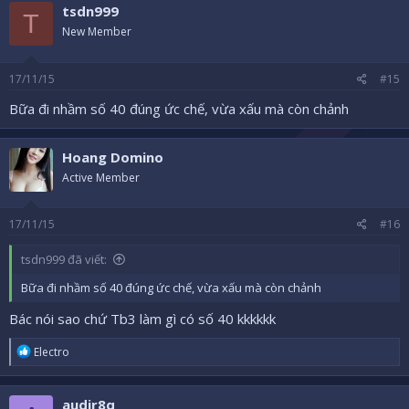
tsdn999
T
New Member
17/11/15
#15
Bữa đi nhầm số 40 đúng ức chế, vừa xấu mà còn chảnh
Hoang Domino
Active Member
17/11/15
#16
tsdn999 đã viết:
Bữa đi nhầm số 40 đúng ức chế, vừa xấu mà còn chảnh
Bác nói sao chứ Tb3 làm gì có số 40 kkkkkk
R
Electro
e
a
c
audir8q
t