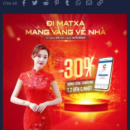
Facebook
Twitter
Reddit
Pinterest
Tumblr
WhatsApp
Email
Liên kết
Chia sẻ: