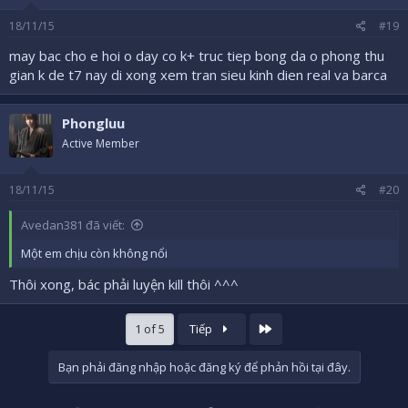
18/11/15
#19
may bac cho e hoi o day co k+ truc tiep bong da o phong thu
gian k de t7 nay di xong xem tran sieu kinh dien real va barca
Phongluu
Active Member
18/11/15
#20
Avedan381 đã viết:
Một em chịu còn không nổi
Thôi xong, bác phải luyện kill thôi ^^^
Cuối
1 of 5
Tiếp
Bạn phải đăng nhập hoặc đăng ký để phản hồi tại đây.