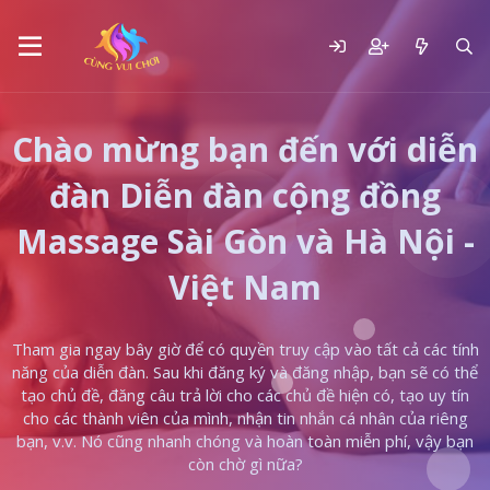
Chào mừng bạn đến với diễn
đàn Diễn đàn cộng đồng
Massage Sài Gòn và Hà Nội -
Việt Nam
Tham gia ngay bây giờ để có quyền truy cập vào tất cả các tính
năng của diễn đàn. Sau khi đăng ký và đăng nhập, bạn sẽ có thể
tạo chủ đề, đăng câu trả lời cho các chủ đề hiện có, tạo uy tín
cho các thành viên của mình, nhận tin nhắn cá nhân của riêng
bạn, v.v. Nó cũng nhanh chóng và hoàn toàn miễn phí, vậy bạn
còn chờ gì nữa?