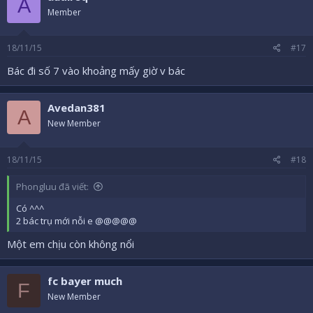
A
i
Member
o
n
s
18/11/15
#17
:
Bác đi số 7 vào khoảng mấy giờ v bác
Avedan381
A
New Member
18/11/15
#18
Phongluu đã viết:
Có ^^^
2 bác trụ mới nỗi e @@@@@
Một em chịu còn không nổi
fc bayer much
F
New Member