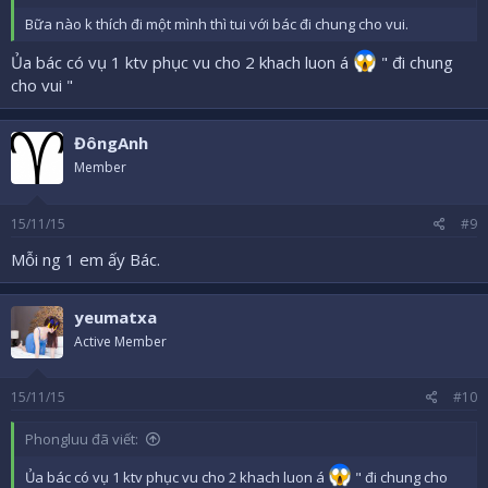
Bữa nào k thích đi một mình thì tui với bác đi chung cho vui.
Ủa bác có vụ 1 ktv phục vu cho 2 khach luon á
" đi chung
cho vui "
ĐôngAnh
Member
15/11/15
#9
Mỗi ng 1 em ấy Bác.
yeumatxa
Active Member
15/11/15
#10
Phongluu đã viết:
Ủa bác có vụ 1 ktv phục vu cho 2 khach luon á
" đi chung cho