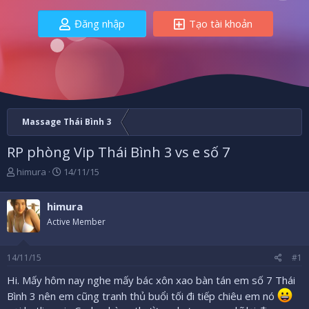
Đăng nhập
Tạo tài khoản
Massage Thái Bình 3
RP phòng Vip Thái Bình 3 vs e số 7
B
N
himura
14/11/15
ắ
g
t
à
himura
đ
y
ầ
b
Active Member
u
ắ
t
14/11/15
#1
đ
ầ
Hi. Mấy hôm nay nghe mấy bác xôn xao bàn tán em số 7 Thái
u
Bình 3 nên em cũng tranh thủ buổi tối đi tiếp chiêu em nó