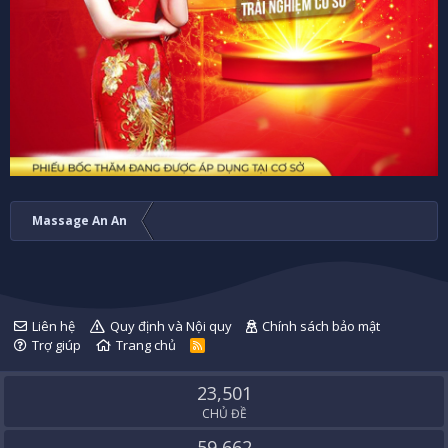
Massage An An
Liên hệ
Quy định và Nội quy
Chính sách bảo mật
Trợ giúp
Trang chủ
R
S
S
23,501
CHỦ ĐỀ
59,662