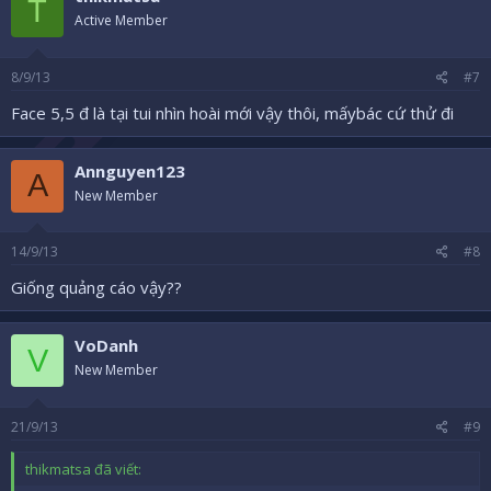
T
Active Member
8/9/13
#7
Face 5,5 đ là tại tui nhìn hoài mới vậy thôi, mấybác cứ thử đi
Annguyen123
A
New Member
14/9/13
#8
Giống quảng cáo vậy??
VoDanh
V
New Member
21/9/13
#9
thikmatsa đã viết: