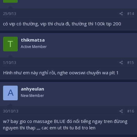
25/9/13
#14
có vip có thường, vip thì chưa đi, thường thì 100k tip 200
thikmatsa
T
Active Member
1/10/13
#15
Hình như em này nghỉ rồi, nghe oowswi chuyển wa plt 1
anhyeulan
A
New Member
30/10/13
#16
w7 bay gio co massage BLUE đó nổi tiếng ngay tren đừong
nguyen thi thap ,,, cac em ut thi tu 8d tro len