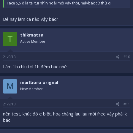
Face 5,5 đ là tại tui nhìn hoài mới vậy thôi, mấybác cứ thử đi
Bé này làm ca nào vậy bác?
thikmatsa
T
Active Member
21/9/13
#10
Làm 1h chìu tới 1h đêm bác nhé
marlboro orignal
M
New Member
21/9/13
#11
nên test, khúc đó e biết, hoạ chăng lau lau mới free vậy phải k
bác