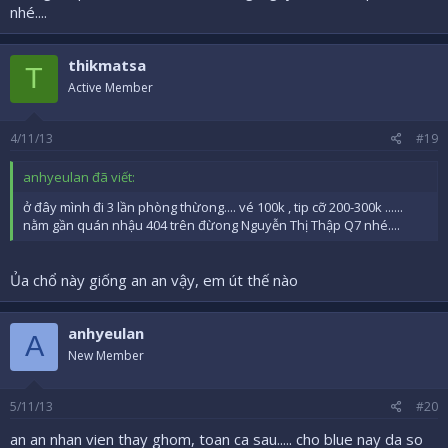
nhé....
thikmatsa
T
Active Member
4/11/13
#19
anhyeulan đã viết:
ở đây mình đi 3 lần phòng thừong.... vé 100k , tip cỡ 200-300k ......
nằm gần quán nhậu 404 trên đừong Nguyễn Thị Thập Q7 nhé....
Ủa chổ này giống an an vậy, em út thế nào
anhyeulan
A
New Member
5/11/13
#20
an an nhan vien thay ghom, toan ca sau..... cho blue nay da so