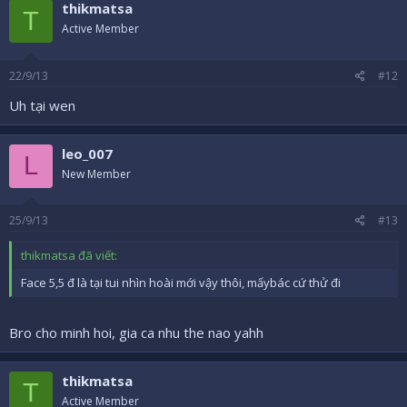
thikmatsa
T
Active Member
22/9/13
#12
Uh tại wen
leo_007
L
New Member
25/9/13
#13
thikmatsa đã viết:
Face 5,5 đ là tại tui nhìn hoài mới vậy thôi, mấybác cứ thử đi
Bro cho minh hoi, gia ca nhu the nao yahh
thikmatsa
T
Active Member