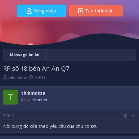
Đăng nhập
Tạo tài khoản
Massage An An
RP số 18 bên An An Q7
B
N
thikmatsa
7/9/13
ắ
g
t
à
thikmatsa
đ
y
T
ầ
b
Active Member
u
ắ
t
7/9/13
#1
đ
ầ
Nội dung dc xóa theo yêu cầu của chủ cơ sở.
u