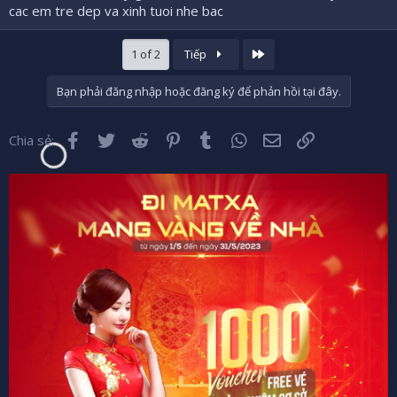
cac em tre dep va xinh tuoi nhe bac
Cuối
1 of 2
Tiếp
Bạn phải đăng nhập hoặc đăng ký để phản hồi tại đây.
Facebook
Twitter
Reddit
Pinterest
Tumblr
WhatsApp
Email
Liên kết
Chia sẻ: