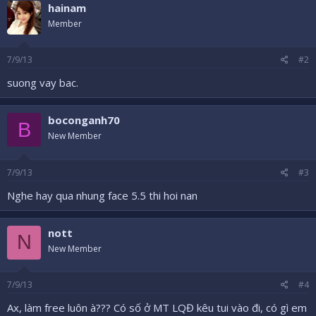
hainam
Member
7/9/13
#2
suong vay bac.
boconganh70
B
New Member
7/9/13
#3
Nghe hay qua nhung face 5.5 thi hoi nan
nott
N
New Member
7/9/13
#4
Ax, làm free luôn à??? Có số ở MT LQĐ kêu tui vào đi, có gì em