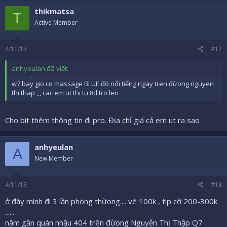
thikmatsa
T
Active Member
4/11/13
#17
anhyeulan đã viết:
w7 bay gio co massage BLUE đó nổi tiếng ngay tren đừong nguyen
thi thap ,,, cac em ut thi tu 8d tro len
Cho bit thêm thông tin đi pro. Địa chỉ giá cả em ut ra sao
anhyeulan
A
New Member
4/11/13
#18
ở đây mình đi 3 lần phòng thừong.... vé 100k , tip cỡ 200-300k
......
nằm gần quán nhậu 404 trên đừong Nguyễn Thị Thập Q7