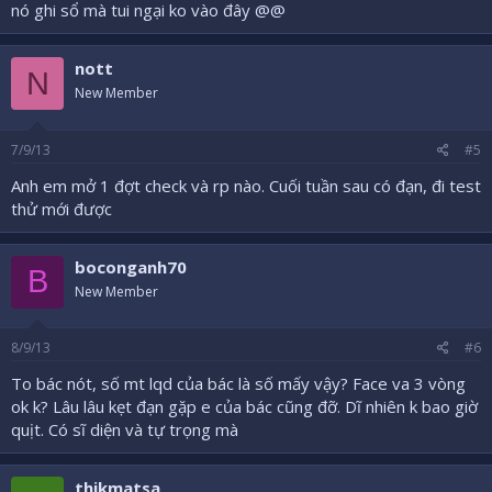
nó ghi sổ mà tui ngại ko vào đây @@
nott
N
New Member
7/9/13
#5
Anh em mở 1 đợt check và rp nào. Cuối tuần sau có đạn, đi test
thử mới được
boconganh70
B
New Member
8/9/13
#6
To bác nót, số mt lqd của bác là số mấy vậy? Face va 3 vòng
ok k? Lâu lâu kẹt đạn gặp e của bác cũng đỡ. Dĩ nhiên k bao giờ
quịt. Có sĩ diện và tự trọng mà
thikmatsa