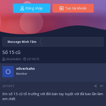
Đăng nhập
Tạo tài khoản
Massage Minh Tâm
Số 15 cũ
B
N
oliverkahn
22/10/15
ắ
g
t
à
oliverkahn
O
đ
y
Member
ầ
b
u
ắ
t
22/10/15
#1
đ
ầ
Em số 15 cũ tổ trưởng với đôi bàn tay tuyệt vời đã bao lần làm
u
em chết