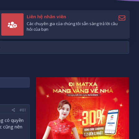
Liên hệ nhân viên
Các chuyên gia của chúng tôi sẵn sàng trả lời câu
hỏi của bạn
#81
ng có quyền
ác cũng nên