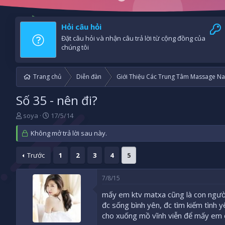
Hỏi câu hỏi
Đặt câu hỏi và nhận câu trả lời từ cộng đồng của
chúng tôi
Trang chủ
Diễn đàn
Giới Thiệu Các Trung Tâm Massage Na
Số 35 - nên đi?
B
N
soya
17/5/14
ắ
g
t
Không mở trả lời sau này.
à
đ
y
ầ
b
Trước
1
2
3
4
5
u
ắ
t
đ
7/8/15
ầ
mấy em ktv matxa cũng là con người
u
đc sống bình yên, đc tìm kiếm tình 
cho xuống mồ vĩnh viễn để mấy em 