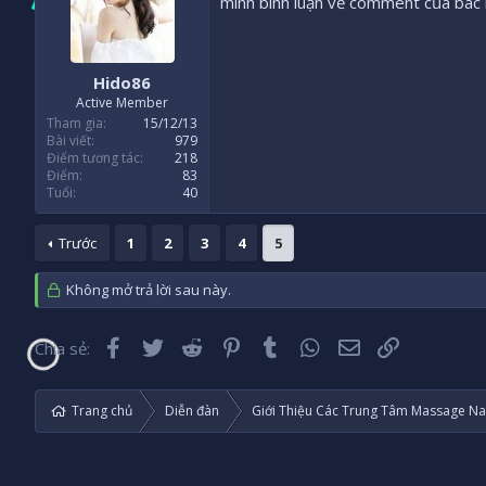
mình bình luận về comment của bá
Hido86
Active Member
Tham gia
15/12/13
Bài viết
979
Điểm tương tác
218
Điểm
83
Tuổi
40
Trước
1
2
3
4
5
Không mở trả lời sau này.
Facebook
Twitter
Reddit
Pinterest
Tumblr
WhatsApp
Email
Liên kết
Chia sẻ:
Trang chủ
Diễn đàn
Giới Thiệu Các Trung Tâm Massage Na