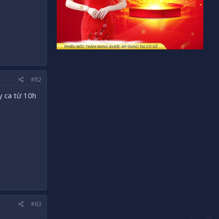
#82
y ca từ 10h
#83