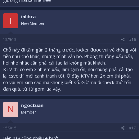
giường matxa nhé hee
inlibra
I
New Member
15/9/15
#16
Chỗ này đi tầm gần 2 tháng trước, locker được vui vẻ không vòi
tiền như chỗ khác, nhưng mình vẫn bo. Phòng thường xấu bẩn,
hơi nhơ nhác cần phải cải tạo lại không mất khách.
KTV thì có em xinh em xấu, làm tạm ổn, nói chung phải cải tạo
lại csvc thì mới cạnh tranh tốt. Ở đây KTV hơn 2x em thì phải,
có vài em xinh cao mà không biết số. Giờ mà đi check thử tốn
đạn quá, từ từ gom lúa vậy.
ngoctuan
N
Member
15/9/15
#17
Bên này cũng nhiều e bưởi