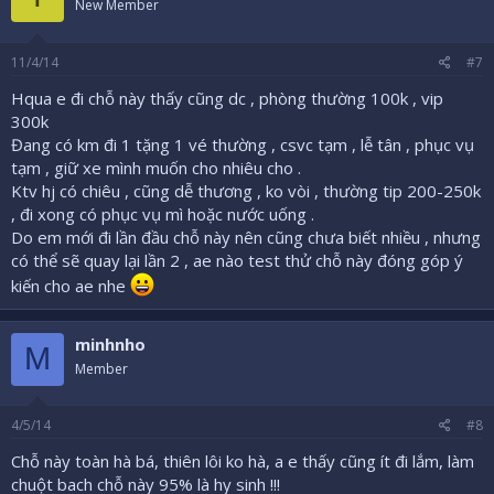
New Member
11/4/14
#7
Hqua e đi chỗ này thấy cũng dc , phòng thường 100k , vip
300k
Đang có km đi 1 tặng 1 vé thường , csvc tạm , lễ tân , phục vụ
tạm , giữ xe mình muốn cho nhiêu cho .
Ktv hj có chiêu , cũng dễ thương , ko vòi , thường tip 200-250k
, đi xong có phục vụ mì hoặc nước uống .
Do em mới đi lần đầu chỗ này nên cũng chưa biết nhiều , nhưng
có thể sẽ quay lại lần 2 , ae nào test thử chỗ này đóng góp ý
kiến cho ae nhe
minhnho
M
Member
4/5/14
#8
Chỗ này toàn hà bá, thiên lôi ko hà, a e thấy cũng ít đi lắm, làm
chuột bach chỗ này 95% là hy sinh !!!