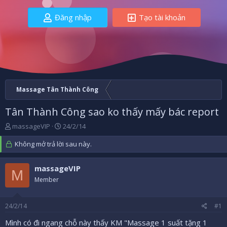
Đăng nhập
Tạo tài khoản
Massage Tân Thành Công
Tân Thành Công sao ko thấy mấy bác report
B
N
massageVIP
24/2/14
ắ
g
t
Không mở trả lời sau này.
à
đ
y
ầ
b
massageVIP
u
ắ
M
Member
t
đ
ầ
24/2/14
#1
u
Mình có đi ngang chỗ này thấy KM "Massage 1 suất tặng 1