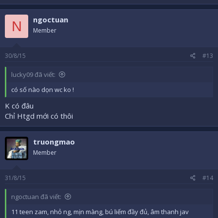
ngoctuan
N
Member
30/8/15
#13
lucky09 đã viết:
có số nào dọn wc ko !
K có đâu
Chỉ Htgd mới có thôi
truongmao
Member
31/8/15
#14
ngoctuan đã viết:
11 teen zam, nhỏ ng, mịn màng, bú liếm đầy đủ, âm thanh jav