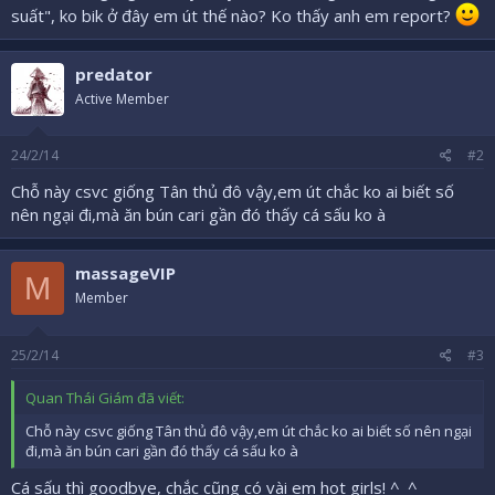
suất", ko bik ở đây em út thế nào? Ko thấy anh em report?
predator
Active Member
24/2/14
#2
Chỗ này csvc giống Tân thủ đô vậy,em út chắc ko ai biết số
nên ngại đi,mà ăn bún cari gần đó thấy cá sấu ko à
massageVIP
M
Member
25/2/14
#3
Quan Thái Giám đã viết:
Chỗ này csvc giống Tân thủ đô vậy,em út chắc ko ai biết số nên ngại
đi,mà ăn bún cari gần đó thấy cá sấu ko à
Cá sấu thì goodbye, chắc cũng có vài em hot girls! ^_^