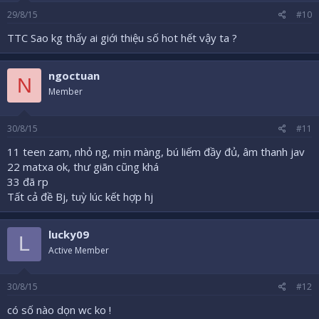
29/8/15
#10
TTC Sao kg thấy ai giới thiệu số hot hết vậy ta ?
ngoctuan
N
Member
30/8/15
#11
11 teen zam, nhỏ ng, mịn màng, bú liếm đầy đủ, âm thanh jav
22 matxa ok, thư giãn cũng khá
33 đã rp
Tất cả đề Bj, tuỳ lúc kết hợp hj
lucky09
L
Active Member
30/8/15
#12
có số nào dọn wc ko !