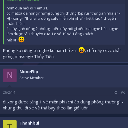
hôm qua mới đi 1 em 31.
có matxa đá nóng nhưng cũng chĩ chừng 15p rùi "thư giãn nha a" -
HJ - xong - "thui a ra uống cafe miễn phí nha" - kết thúc 1 chuyến
thám hiểm
1 máy lạnh dùng 2 phòng - bên này nói gì bên kia nghe hết - nghe
lóm được câu chuyện của 1 e số 19 và 1 ông khách
hết RP
Phòng ko riêng tư nghe ko ham hố zui!
, chỗ này csvc chắc
giống massage Thủy Tiên...
NoneFlip
N
Active Member
26/2/14
#6
đi xong được tặng 1 vé miễn phí (chỉ áp dụng phòng thường) -
nhưng thui đi xe về thả bay theo làn gió luôn.
Thanhbui
T