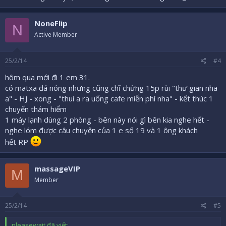
NoneFlip
N
Active Member
25/2/14
#4
hôm qua mới đi 1 em 31.
có matxa đá nóng nhưng cũng chĩ chừng 15p rùi "thư giãn nha
a" - HJ - xong - "thui a ra uống cafe miễn phí nha" - kết thúc 1
chuyến thám hiểm
1 máy lạnh dùng 2 phòng - bên này nói gì bên kia nghe hết -
nghe lóm được câu chuyện của 1 e số 19 và 1 ông khách
hết RP
massageVIP
M
Member
25/2/14
#5
pleasewait đã viết: