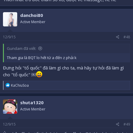
danchoi80
Active Member
12/9/15
#48
Gundam đã viết:
Tham gia là BQT lo hết từ a đến z phải k
Đưng hỏi "tổ quốc" đã làm gì cho ta, mà hãy tự hỏi đã làm gì
cho "tổ quốc" ￼
R
KaChiuSoa
e
a
c
shuta1320
t
i
Active Member
o
n
s
12/9/15
#49
: