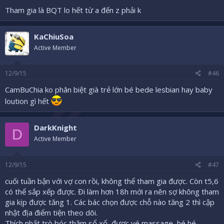
Tham gia là BQT lo hết từ a đến z phải k
KaChiuSoa
Active Member
12/9/15
#46
CamBuChia ko phân biệt già trẻ lớn bé bede lesbian hay baby
loution gì hết
DarkKnight
D
Active Member
12/9/15
#47
cuối tuần bận với vợ con rồi, không thể tham gia được. Còn t5,6
có thể sắp xếp được. Đi làm hơn 18h mới ra nên sợ không tham
gia kịp được tăng 1. Các bác chọn được chỗ nào tăng 2 thì cập
nhật địa điểm tiện theo dõi.
Thích nhất trò bóc thăm sổ xổ, được vé massage, hé hé