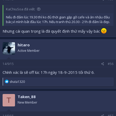
:
KaChiuSoa đã viết:
Nếu đi đấm lúc 19.30 thì ko đủ thời gian gặp gở cafe và ăn nhậu đâu
bác,vì mình bắt đầu lúc 17h. Nếu tranh thủ 20.30 - 21h đi đấm là đẹp.
Nhưng cái quan trọng là đã quyết định thứ mấy vậy bác
hitaro
Active Member
14/9/15
#56
Chính xác là sẽ off lúc 17h ngày 18-9-2015 tối thứ 6.
R
shuta1320
e
a
c
Taken_88
t
T
i
New Member
o
n
s
14/9/15
#57