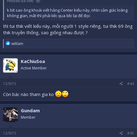
Hido86 đã viết:
k bít sao ông khoái viết hàng Center kiểu này, nhìn cảm giác loãng
không gian, mắt thì phải liếc qua liếc lại để đọc
thì tui thik viết kiểu này, mỗi người 1 style riêng, tui thik 69 ông
thik truyền thống, sao giống nhau được ?
R
wililam
e
a
c
KaChiuSoa
t
i
Active Member
o
n
s
12/9/15
#44
:
Còn bác nào tham gia ko
Gundam
Member
12/9/15
#45