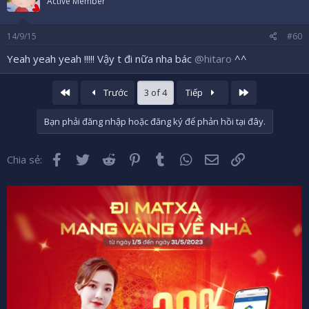
Active Member
14/9/15
#60
Yeah yeah yeah !!!!! Vậy t đi nữa nha bác
@hitaro
^^
Đầu
Cuối
Trước
3 of 4
Tiếp
Bạn phải đăng nhập hoặc đăng ký để phản hồi tại đây.
Facebook
Twitter
Reddit
Pinterest
Tumblr
WhatsApp
Email
Liên kết
Chia sẻ: