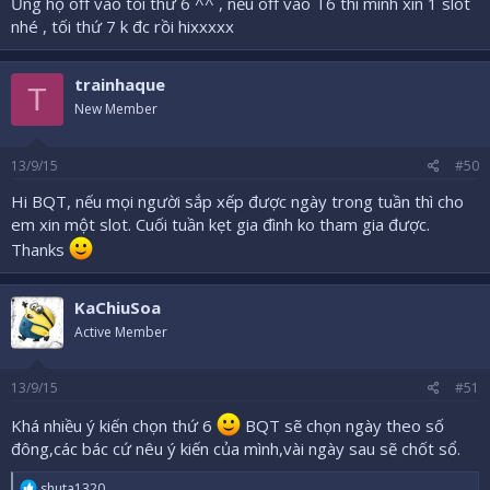
Ủng hộ off vào tối thứ 6 ^^ , nếu off vào T6 thì mình xin 1 slot
nhé , tối thứ 7 k đc rồi hixxxxx
trainhaque
T
New Member
13/9/15
#50
Hi BQT, nếu mọi người sắp xếp được ngày trong tuần thì cho
em xin một slot. Cuối tuần kẹt gia đình ko tham gia được.
Thanks
KaChiuSoa
Active Member
13/9/15
#51
Khá nhiều ý kiến chọn thứ 6
BQT sẽ chọn ngày theo số
đông,các bác cứ nêu ý kiến của mình,vài ngày sau sẽ chốt sổ.
R
shuta1320