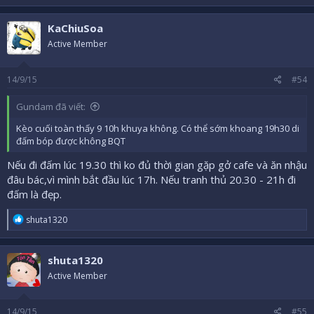
KaChiuSoa
Active Member
14/9/15
#54
Gundam đã viết:
Kèo cuối toàn thấy 9 10h khuya không. Có thể sớm khoang 19h30 di
đấm bóp được không BQT
Nếu đi đấm lúc 19.30 thì ko đủ thời gian gặp gở cafe và ăn nhậu
đâu bác,vì mình bắt đầu lúc 17h. Nếu tranh thủ 20.30 - 21h đi
đấm là đẹp.
R
shuta1320
e
a
c
shuta1320
t
i
Active Member
o
n
s
14/9/15
#55