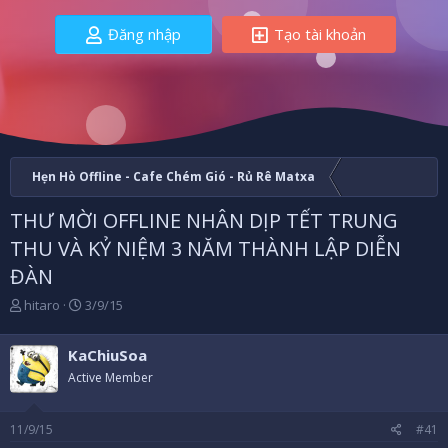
Đăng nhập
Tạo tài khoản
Hẹn Hò Offline - Cafe Chém Gió - Rủ Rê Matxa
THƯ MỜI OFFLINE NHÂN DỊP TẾT TRUNG
THU VÀ KỶ NIỆM 3 NĂM THÀNH LẬP DIỄN
ĐÀN
B
N
hitaro
3/9/15
ắ
g
t
à
KaChiuSoa
đ
y
ầ
b
Active Member
u
ắ
t
11/9/15
#41
đ