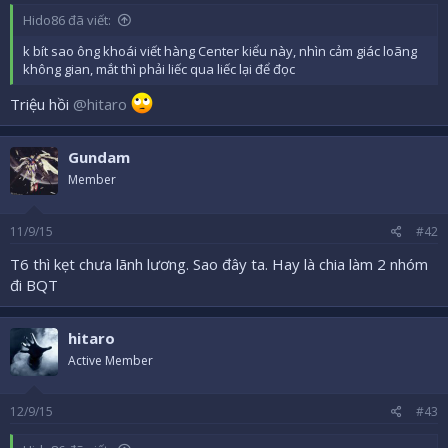
ầ
u
Hido86 đã viết:
k bít sao ông khoái viết hàng Center kiểu này, nhìn cảm giác loãng
không gian, mắt thì phải liếc qua liếc lại để đọc
Triệu hồi
@hitaro
Gundam
Member
11/9/15
#42
T6 thì kẹt chưa lãnh lương. Sao đây ta. Hay là chia làm 2 nhóm
đi BQT
hitaro
Active Member
12/9/15
#43