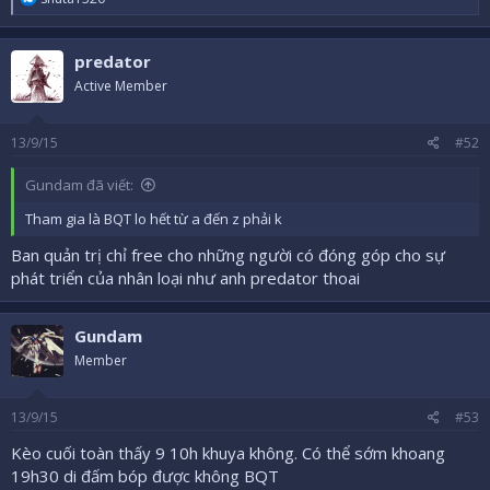
e
a
c
predator
t
i
Active Member
o
n
s
13/9/15
#52
:
Gundam đã viết:
Tham gia là BQT lo hết từ a đến z phải k
Ban quản trị chỉ free cho những người có đóng góp cho sự
phát triển của nhân loại như anh predator thoai
Gundam
Member
13/9/15
#53
Kèo cuối toàn thấy 9 10h khuya không. Có thể sớm khoang
19h30 di đấm bóp được không BQT