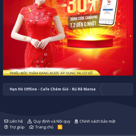
Hẹn Hò Offline - Cafe Chém Gió - Rủ Rê Matxa
Liên hệ
Quy định và Nội quy
Chính sách bảo mật
Trợ giúp
Trang chủ
R
S
S