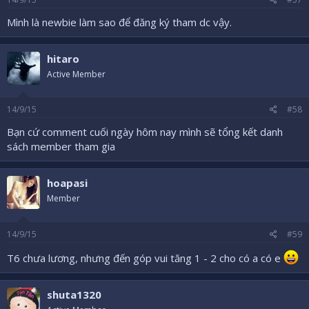
:
Mình là newbie làm sao để đăng ký tham dc vậy.
hitaro
Active Member
14/9/15
#58
Bạn cứ comment cuối ngày hôm nay mình sẽ tổng kết danh
sách member tham gia
hoapasi
Member
14/9/15
#59
T6 chưa lương, nhưng đến góp vui tăng 1 - 2 cho có a có e
shuta1320