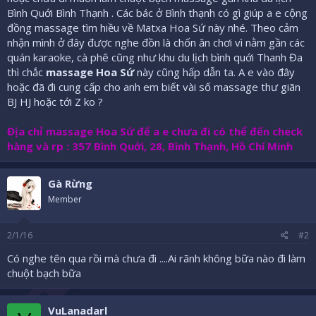
Bình Quới Bình Thạnh . Các bác ở Bình thạnh có gì giúp a e cộng
đồng massage tìm hiều về Matxa Hoa Sứ này nhé. Theo cảm
nhận mình ở đây được nghe đồn là chốn ăn chơi vì nằm gần các
quán karaoke, cà phê cũng như khu du lịch bình quới Thanh Đa
thì chắc
massage Hoa Sứ
này cũng hấp dẫn ta. A e vào đây
hoặc đã đi cung cấp cho anh em biết vài số massage thư giãn
BJ HJ hoặc tới Z ko ?
Địa chỉ massage Hoa Sứ để a e chưa đi có thể đến check
hàng và rp : 357 Bình Quới, 28, Bình Thạnh, Hồ Chí Minh
Gà Rừng
Member
2/1/16
#2
Có nghe tên qua rồi mà chưa đi ....Ai rãnh không bữa nào đi làm
chuột bạch bữa
VuLanadarl