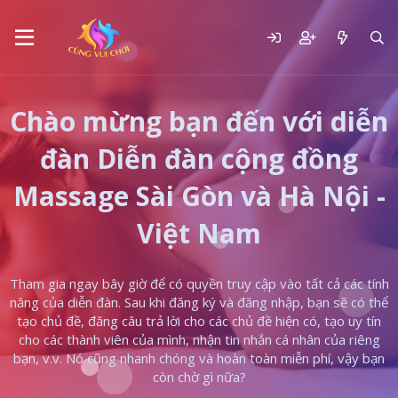
Chào mừng bạn đến với diễn
đàn Diễn đàn cộng đồng
Massage Sài Gòn và Hà Nội -
Việt Nam
Tham gia ngay bây giờ để có quyền truy cập vào tất cả các tính
năng của diễn đàn. Sau khi đăng ký và đăng nhập, bạn sẽ có thể
tạo chủ đề, đăng câu trả lời cho các chủ đề hiện có, tạo uy tín
cho các thành viên của mình, nhận tin nhắn cá nhân của riêng
bạn, v.v. Nó cũng nhanh chóng và hoàn toàn miễn phí, vậy bạn
còn chờ gì nữa?