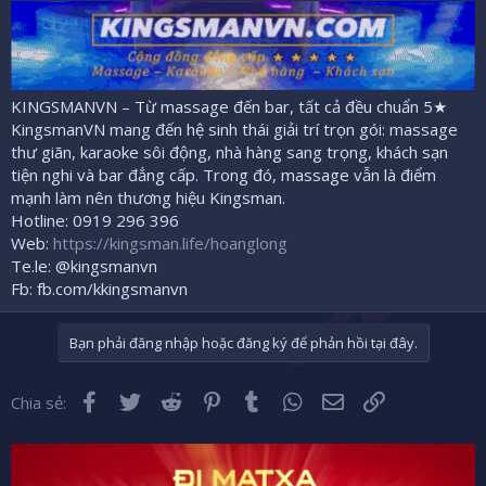
KINGSMANVN – Từ massage đến bar, tất cả đều chuẩn 5★
KingsmanVN mang đến hệ sinh thái giải trí trọn gói: massage
thư giãn, karaoke sôi động, nhà hàng sang trọng, khách sạn
tiện nghi và bar đẳng cấp. Trong đó, massage vẫn là điểm
mạnh làm nên thương hiệu Kingsman.
Hotline: 0919 296 396
Web:
https://kingsman.life/hoanglong
Te.le: @kingsmanvn
Fb: fb.com/kkingsmanvn
Bạn phải đăng nhập hoặc đăng ký để phản hồi tại đây.
Facebook
Twitter
Reddit
Pinterest
Tumblr
WhatsApp
Email
Liên kết
Chia sẻ: