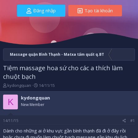
Đăng nhập
Tạo tài khoản
Massage quận Bình Thạnh - Matxa tẩm quất q.BT
Tiệm massage hoa sứ cho các a thích làm
chuột bạch
B
N
kydongquan
14/11/15
ắ
g
t
à
kydongquan
K
đ
y
New Member
ầ
b
u
ắ
t
14/11/15
#1
đ
ầ
Dành cho những ai ở khu vực gần bình thạnh đã đi ở đây rồi
u
hoặc chưa đi muốn làm chuột bạch massage gần khu du lịch