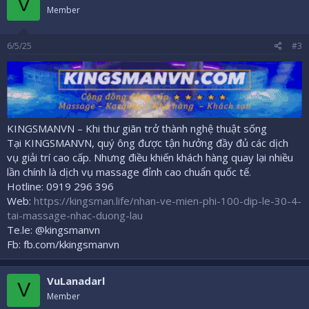
V
Member
6/5/25
#3
KINGSMANVN – Khi thư giãn trở thành nghệ thuật sống
Tại KINGSMANVN, quý ông được tận hưởng đầy đủ các dịch
vụ giải trí cao cấp. Nhưng điều khiến khách hàng quay lại nhiều
lần chính là dịch vụ massage đỉnh cao chuẩn quốc tế.
Hotline: 0919 296 396
Web:
https://kingsman.life/nhan-ve-mien-phi-100-dip-le-30-4-
tai-massage-nhac-duong-lau
Te.le: @kingsmanvn
Fb: fb.com/kkingsmanvn
VuLanadarl
V
Member