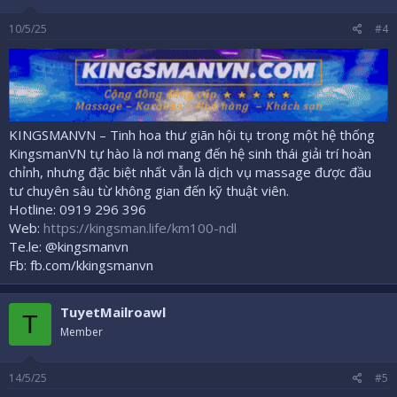
10/5/25
#4
KINGSMANVN – Tinh hoa thư giãn hội tụ trong một hệ thống
KingsmanVN tự hào là nơi mang đến hệ sinh thái giải trí hoàn
chỉnh, nhưng đặc biệt nhất vẫn là dịch vụ massage được đầu
tư chuyên sâu từ không gian đến kỹ thuật viên.
Hotline: 0919 296 396
Web:
https://kingsman.life/km100-ndl
Te.le: @kingsmanvn
Fb: fb.com/kkingsmanvn
TuyetMailroawl
T
Member
14/5/25
#5