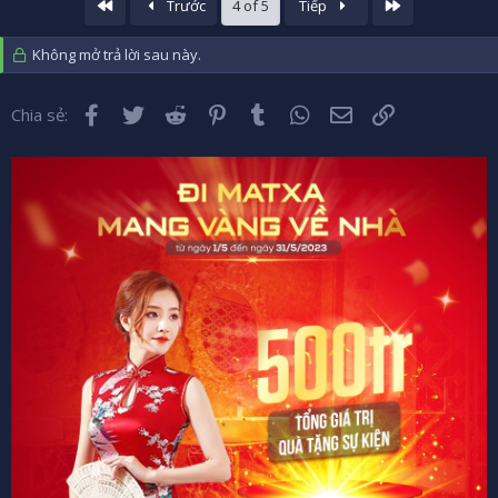
Đầu
Cuối
Trước
4 of 5
Tiếp
Không mở trả lời sau này.
Facebook
Twitter
Reddit
Pinterest
Tumblr
WhatsApp
Email
Liên kết
Chia sẻ: