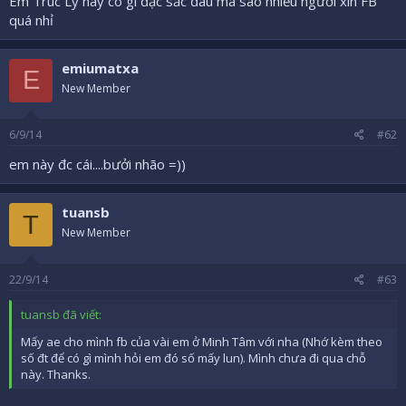
Em Trúc Ly này có gì đặc sắc đâu mà sao nhiều người xin FB
quá nhỉ
emiumatxa
E
New Member
6/9/14
#62
em này đc cái....bưởi nhão =))
tuansb
T
New Member
22/9/14
#63
tuansb đã viết:
Mấy ae cho mình fb của vài em ở Minh Tâm với nha (Nhớ kèm theo
số đt để có gì mình hỏi em đó số mấy lun). Mình chưa đi qua chỗ
này. Thanks.