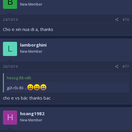
B
New Member
24/10/14
#76
Cho e xin nua di a, thanks
lamborghini
L
New Member
26/10/14
#77
heosg đã viết:
gửi rồi đó ...
cho e vs bác thanks bac
hoang1982
H
New Member