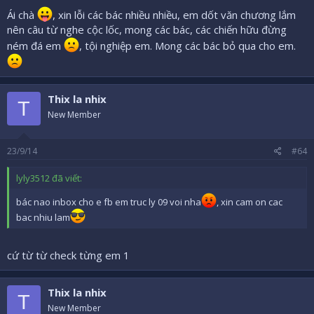
Ái chà
, xin lỗi các bác nhiều nhiều, em dốt văn chương lắm
nên câu từ nghe cộc lốc, mong các bác, các chiến hữu đừng
ném đá em
, tội nghiệp em. Mong các bác bỏ qua cho em.
Thix la nhix
T
New Member
23/9/14
#64
lyly3512 đã viết:
bác nao inbox cho e fb em truc ly 09 voi nha
, xin cam on cac
bac nhiu lam
cứ từ từ check từng em 1
Thix la nhix
T
New Member