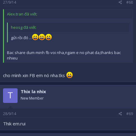
27/9/14
#68
Alex.tran đã viết:
heosg đã viết:
gửi rồi đó ...
Bac share dum minh fb voi nha,ngam e no phat da,thanks bac
nhieu
cho mình xin FB em nó nha.tks
Thix la nhix
T
New Member
28/9/14
#69
Thik em.rui