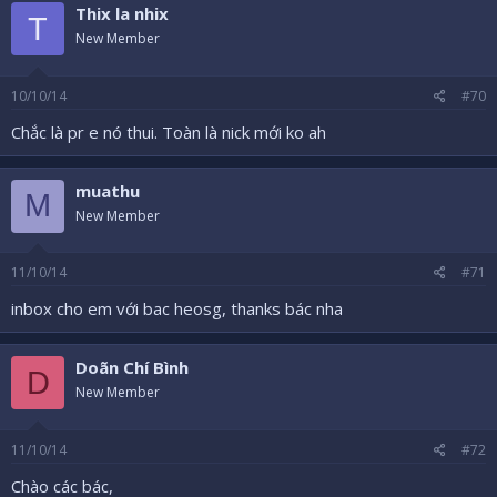
Thix la nhix
T
New Member
10/10/14
#70
Chắc là pr e nó thui. Toàn là nick mới ko ah
muathu
M
New Member
11/10/14
#71
inbox cho em với bac heosg, thanks bác nha
Doãn Chí Bình
D
New Member
11/10/14
#72
Chào các bác,