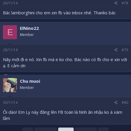
26/11/14
#78
Bác lamborghini cho em xin fb vào inbox nhé. Thanks bác
ElNino22
E
Member
28/11/14
#79
Nãy mới đi e nó. Xin fb mà e ko cho. Bác nào có fb cho e xin với
ạ. E cảm ơn
Chu muoi
Member
30/11/14
#80
Ôi dào! Em Ly này đăng lên FB toàn là hình ăn nhậu ko à xàm
lắm