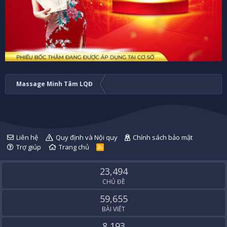
Massage Minh Tâm LQĐ
Liên hệ
Quy định và Nội quy
Chính sách bảo mật
Trợ giúp
Trang chủ
R
S
S
23,494
CHỦ ĐỀ
59,655
BÀI VIẾT
8,193