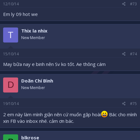
12/10/14
#73
Em ly 09 hot we
Thix la nhix
T
New Member
15/10/14
#74
May bữa nay e binh nên Sv ko tốt. Ae thông cám
Doãn Chí Bình
D
New Member
19/10/14
#75
2 em này làm mình giận nên cứ muốn gặp hoài
Bác cho mình
xin FB vào inbox nhé. cảm ơn bác.
blkrose