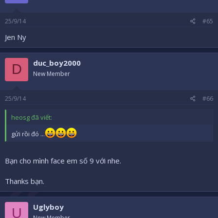
25/9/14
#65
Jen Ny
duc_boy2000
D
New Member
25/9/14
#66
heosg đã viết:
gửi rồi đó ...
Bạn cho mình face em số 9 với nhe.
Thanks bạn.
Uglyboy
U
New Member