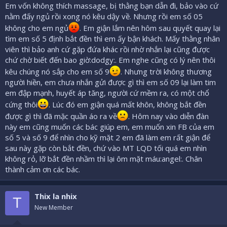
Em vốn không thích massage, bị thằng bạn dẫn đi, bảo vào cứ
nằm đấy ngủ rồi xong nó kêu dậy về. Nhưng rồi em số 05
không cho em ngủ
. Em giận lắm nên hôm sau quyết quay lại
tìm em số 5 định bắt đền thì em ấy bận khách. Mấy thằng nhân
viên thì bảo anh cứ gặp đứa khác rồi nhờ nhắn lại cũng được
chứ chờ biết đến bao giờ:dodgy:. Em nghe cũng có lý nên thôi
kêu chúng nó sắp cho em số 9
. Nhưng trời không thương
người hiền, em chưa nhắn gửi được gì thì em số 09 lại làm tim
em đập mạnh, huyết áp tăng, người cứ mềm ra, có một chổ
cứng thôi
. Lúc đó em giận quá mất khôn, không bắt đền
được gì thì đã mặc quần áo ra về
. Hôm nay vào diễn đàn
này em cũng muốn các bác giúp em, em muốn xin FB của em
số 5 và số 9 để nhìn cho kỹ mặt 2 em đã làm em rất giận để
sau này gặp còn bắt đền, chứ vào MT LQD tối quá em nhìn
không rỏ, lỡ bắt đền nhầm thì lại ôm mặt máu:angel:. Chân
thành cảm ơn các bác.
Thix la nhix
T
New Member