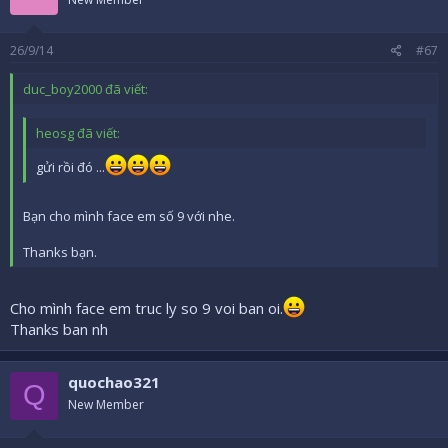
26/9/14
#67
duc_boy2000 đã viết:
heosg đã viết:
gửi rồi đó ...
Bạn cho mình face em số 9 với nhe.
Thanks bạn.
Cho mình face em truc ly so 9 voi ban oi.
Thanks ban nh
quochao321
Q
New Member