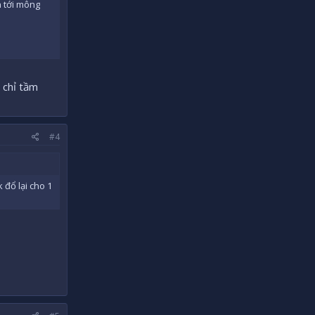
n tới mông
á chỉ tầm
#4
 đổ lại cho 1