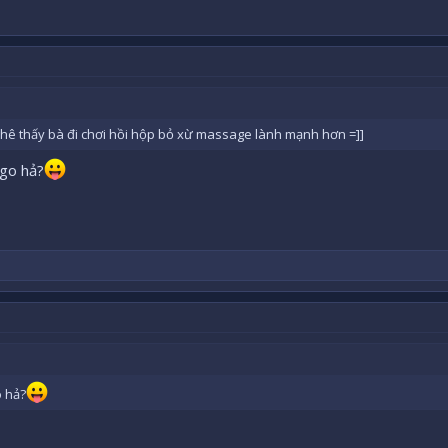
ghê thấy bà đi chơi hồi hộp bỏ xừ massage lành mạnh hơn =]]
ugo hả?
o hả?