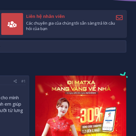
Liên hệ nhân viên
Các chuyên gia của chúng tôi sẵn sàng trả lời câu
hỏi của bạn
#1
 cho mình
nh em giúp
ưỡi từ lưng