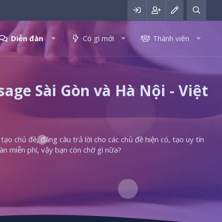
Diễn đàn
Có gì mới
Thành viên
ge Sài Gòn và Hà Nội - Việt
ạo chủ đề, đăng câu trả lời cho các chủ đề hiện có, tạo uy tín
àn miễn phí, vậy bạn còn chờ gì nữa?