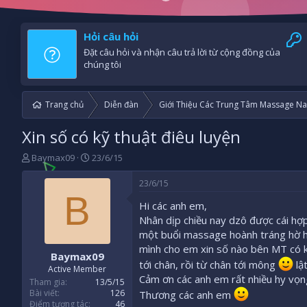
Hỏi câu hỏi
Đặt câu hỏi và nhận câu trả lời từ cộng đồng của
chúng tôi
Trang chủ
Diễn đàn
Giới Thiệu Các Trung Tâm Massage Na
Xin số có kỹ thuật điêu luyện
B
N
Baymax09
23/6/15
ắ
g
t
à
23/6/15
đ
y
B
Hi các anh em,
ầ
b
u
ắ
Nhân dịp chiều nay dzô được cái hợp
t
một buổi massage hoành tráng hờ hờ
đ
mình cho em xin số nào bên MT có kỹ
Baymax09
ầ
tới chân, rồi từ chân tới mông
lật
u
Active Member
Cảm ơn các anh em rất nhiều hy vọng
Tham gia
13/5/15
Bài viết
126
Thương các anh em
Điểm tương tác
46