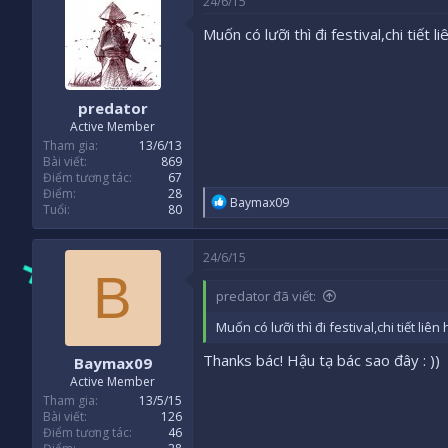
24/6/15
Muốn có lưỡi thì đi festival,chi tiết 
predator
Active Member
Tham gia
13/6/13
Bài viết
869
Điểm tương tác
67
Điểm
28
R
Baymax09
Tuổi
80
e
a
c
24/6/15
t
B
i
predator đã viết:
o
n
Muốn có lưỡi thì đi festival,chi tiết liê
s
:
Thanks bác! Hậu tạ bác sao đây : ))
Baymax09
Active Member
Tham gia
13/5/15
Bài viết
126
Điểm tương tác
46