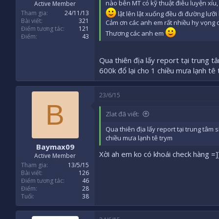
nào bên MT có kỹ thuật điêu luyện xíu,
Active Member
Tham gia
24/11/13
lật lên lật xuống đều đi đường lưỡi 
Bài viết
321
Cảm ơn các anh em rất nhiều hy vọng c
Điểm tương tác
121
Thương các anh em
Điểm
43
Qua thiên địa lấy report tại trung t
600k đổ lại cho 1 chiều mưa lạnh tê
23/6/15
B
Zlat đã viết:
Qua thiên địa lấy report tại trung tâm s
chiều mưa lạnh tê trym
Baymax09
Xời ah em ko có khoái check hàng =]
Active Member
Tham gia
13/5/15
Bài viết
126
Điểm tương tác
46
Điểm
28
Tuổi
38