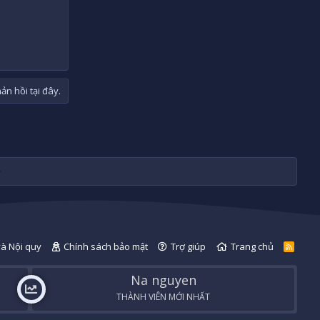
n hồi tại đây.
và Nội quy
Chính sách bảo mật
Trợ giúp
Trang chủ
R
S
S
Na nguyen
THÀNH VIÊN MỚI NHẤT