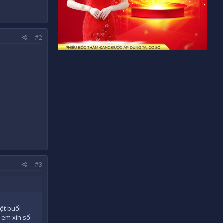
#2
#3
ột buổi
 em xin số