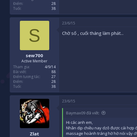
Điểm
28
Tuổi
38
23/6/15
S
Chờ số , cuối tháng làm phát...
sew700
Active Member
Tham gia
4/9/14
Bài viết
88
Điểm tương tác
27
Điểm
28
Tuổi
38
23/6/15
Baymax09 đã viết:
Hi các anh em,
Nhân dịp chiều nay dzô được cái hợp đ
Zlat
massage hoành tráng hờ hờ nói vậy ch