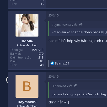
Điểm
28
Tuổi
38
25/6/15
Baymax09 đã viết:
Xời ah em ko có khoái check hàng =]] 
Sao mà hồi hộp vậy bác? Sợ dính H
Hido86
Active Member
Tham gia
15/12/13
Bài viết
979
Điểm tương tác
218
Điểm
83
R
Baymax09
Tuổi
40
e
a
c
25/6/15
t
B
i
Hido86 đã viết:
o
n
s
Sao mà hồi hộp vậy bác? Sợ dính Hug
:
Baymax09
chính hắn =]]
Active Member