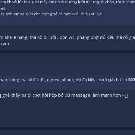
 em khoái lúc thư giãn mấy em nó đi đường lưỡi từ lưng tới chân, rồi từ châ
hết.
ác anh em sẽ giúp cho thằng bé có một buổi chiều vui vẻ.
âm share hàng. tha hồ đi lưỡi , dọn wc, phang phịt đủ kiểu mà rổ gi
 trym
hare hàng. tha hồ đi lưỡi , dọn wc, phang phịt đủ kiểu mà rổ giá chỉ tầm 600k
] ghê thấy bà đi chơi hồi hộp bỏ xừ massage lành mạnh hơn =]]