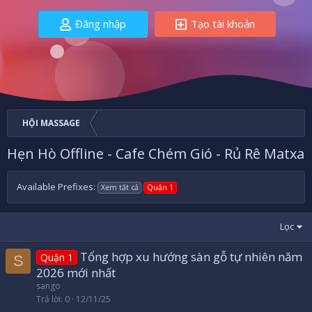
Đăng nhập
Tạo tài khoản
HỘI MASSAGE
Hẹn Hò Offline - Cafe Chém Gió - Rủ Rê Matxa
Available Prefixes:
Xem tất cả
Quận 1
Lọc
Tổng hợp xu hướng sàn gỗ tự nhiên năm
Quận 1
S
2026 mới nhất
sango
Trả lời
0
12/11/25