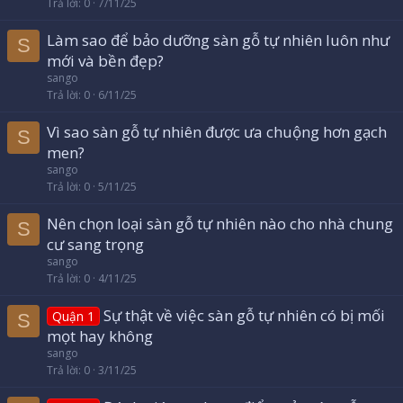
Trả lời
0
7/11/25
Làm sao để bảo dưỡng sàn gỗ tự nhiên luôn như
S
mới và bền đẹp?
sango
Trả lời
0
6/11/25
Vì sao sàn gỗ tự nhiên được ưa chuộng hơn gạch
S
men?
sango
Trả lời
0
5/11/25
Nên chọn loại sàn gỗ tự nhiên nào cho nhà chung
S
cư sang trọng
sango
Trả lời
0
4/11/25
Sự thật về việc sàn gỗ tự nhiên có bị mối
Quận 1
S
mọt hay không
sango
Trả lời
0
3/11/25