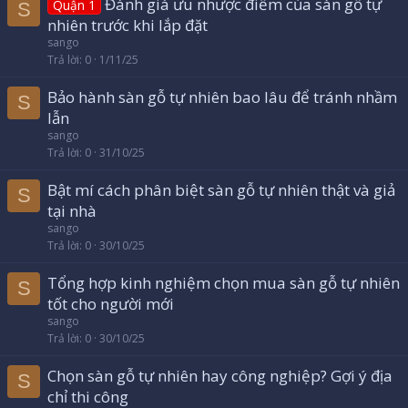
Đánh giá ưu nhược điểm của sàn gỗ tự
Quận 1
S
nhiên trước khi lắp đặt
sango
Trả lời
0
1/11/25
Bảo hành sàn gỗ tự nhiên bao lâu để tránh nhầm
S
lẫn
sango
Trả lời
0
31/10/25
Bật mí cách phân biệt sàn gỗ tự nhiên thật và giả
S
tại nhà
sango
Trả lời
0
30/10/25
Tổng hợp kinh nghiệm chọn mua sàn gỗ tự nhiên
S
tốt cho người mới
sango
Trả lời
0
30/10/25
Chọn sàn gỗ tự nhiên hay công nghiệp? Gợi ý địa
S
chỉ thi công