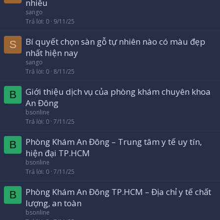
nhiêu
sango
Trả lời
0
9/11/25
Bí quyết chọn sàn gỗ tự nhiên nào có màu đẹp
S
nhất hiện nay
sango
Trả lời
0
8/11/25
Giới thiệu dịch vụ của phòng khám chuyên khoa
B
An Đông
bsonline
Trả lời
0
7/11/25
Phòng Khám An Đông – Trung tâm y tế uy tín,
B
hiện đại TP.HCM
bsonline
Trả lời
0
7/11/25
Phòng Khám An Đông TP.HCM – Địa chỉ y tế chất
B
lượng, an toàn
bsonline