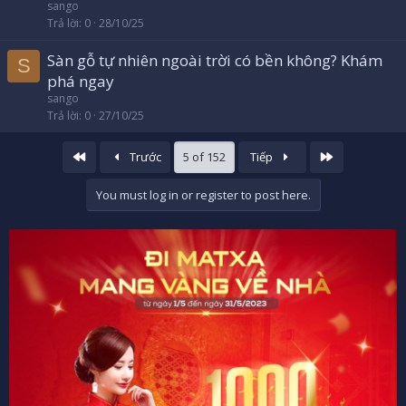
sango
Trả lời
0
28/10/25
Sàn gỗ tự nhiên ngoài trời có bền không? Khám
S
phá ngay
sango
Trả lời
0
27/10/25
Đầu
Cuối
Trước
5 of 152
Tiếp
You must log in or register to post here.