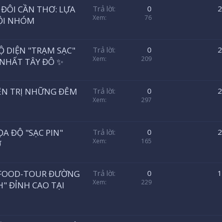
 ĐÔI CẦN THƠ: LỰA
Trả lời
0
2
Xem
76
ỘI NHÓM
Ộ DIỆN "TRẠM SẠC"
Trả lời
0
2
Xem
209
 NHẤT TÂY ĐÔ ✨
YÊN TRỊ NHỮNG ĐÊM
Trả lời
0
2
Xem
297
ỌA ĐỘ "SẠC PIN"
Trả lời
0
2
Xem
165
Ơ
N FOOD-TOUR ĐƯỜNG
Trả lời
0
1
Xem
229
" ĐỈNH CAO TẠI