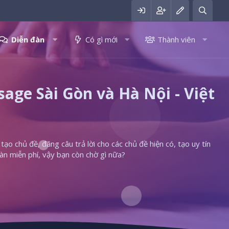
Diễn đàn
Có gì mới
Thành viên
ge Sài Gòn và Hà Nội - Việt
ạo chủ đề, đăng câu trả lời cho các chủ đề hiện có, tạo uy tín
àn miễn phí, vậy bạn còn chờ gì nữa?