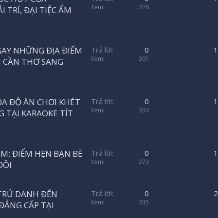
Xem
226
 TRÍ, ĐẠI TIỆC ẨM
GAY NHỮNG ĐỊA ĐIỂM
Trả lời
0
1
Xem
301
ÔI CẦN THƠ SANG
A ĐỘ ĂN CHƠI KHÉT
Trả lời
0
1
Xem
334
G TẠI KARAOKE TÍT
M: ĐIỂM HẸN BẠN BÈ
Trả lời
0
1
Xem
273
ĐÔI
TRỨ DANH ĐẾN
Trả lời
0
2
Xem
335
 ĐẲNG CẤP TẠI