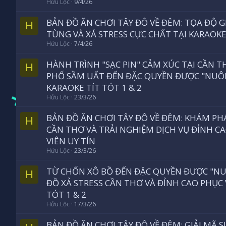
Hửu Lộc
9/4/26
BẢN ĐỒ ĂN CHƠI TÂY ĐÔ VỀ ĐÊM: TỌA ĐỘ GI
H
TÙNG VÀ XẢ STRESS CỰC CHẤT TẠI KARAOKE
Hửu Lộc
7/4/26
HÀNH TRÌNH "SẠC PIN" CẢM XÚC TẠI CẦN 
H
PHỐ SẦM UẤT ĐẾN ĐẶC QUYỀN ĐƯỢC "NUÔN
KARAOKE TÍT TÓT 1 & 2
Hửu Lộc
23/3/26
BẢN ĐỒ ĂN CHƠI TÂY ĐÔ VỀ ĐÊM: KHÁM PH
H
CẦN THƠ VÀ TRẢI NGHIỆM DỊCH VỤ ĐỈNH C
VIÊN UY TÍN
Hửu Lộc
23/3/26
TỪ CHỐN XÔ BỒ ĐẾN ĐẶC QUYỀN ĐƯỢC "NU
H
ĐỒ XẢ STRESS CẦN THƠ VÀ ĐỈNH CAO PHỤC 
TÓT 1 & 2
Hửu Lộc
17/3/26
BẢN ĐỒ ĂN CHƠI TÂY ĐÔ VỀ ĐÊM: GIẢI MÃ 