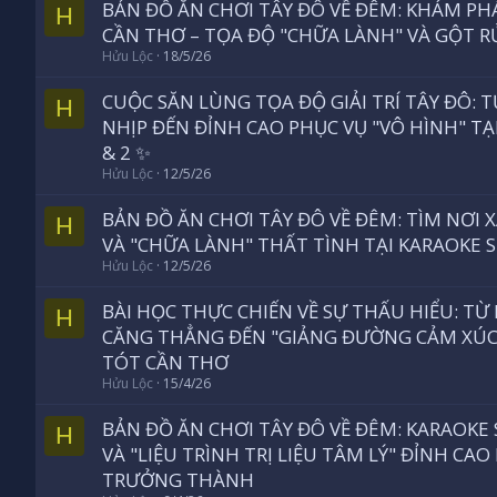
BẢN ĐỒ ĂN CHƠI TÂY ĐÔ VỀ ĐÊM: KHÁM PH
H
CẦN THƠ – TỌA ĐỘ "CHỮA LÀNH" VÀ GỘT 
Hửu Lộc
18/5/26
CUỘC SĂN LÙNG TỌA ĐỘ GIẢI TRÍ TÂY ĐÔ:
H
NHỊP ĐẾN ĐỈNH CAO PHỤC VỤ "VÔ HÌNH" TẠ
& 2 ✨
Hửu Lộc
12/5/26
BẢN ĐỒ ĂN CHƠI TÂY ĐÔ VỀ ĐÊM: TÌM NƠI 
H
VÀ "CHỮA LÀNH" THẤT TÌNH TẠI KARAOKE 
Hửu Lộc
12/5/26
BÀI HỌC THỰC CHIẾN VỀ SỰ THẤU HIỂU: T
H
CĂNG THẲNG ĐẾN "GIẢNG ĐƯỜNG CẢM XÚC"
TÓT CẦN THƠ
Hửu Lộc
15/4/26
BẢN ĐỒ ĂN CHƠI TÂY ĐÔ VỀ ĐÊM: KARAOKE
H
VÀ "LIỆU TRÌNH TRỊ LIỆU TÂM LÝ" ĐỈNH C
TRƯỞNG THÀNH