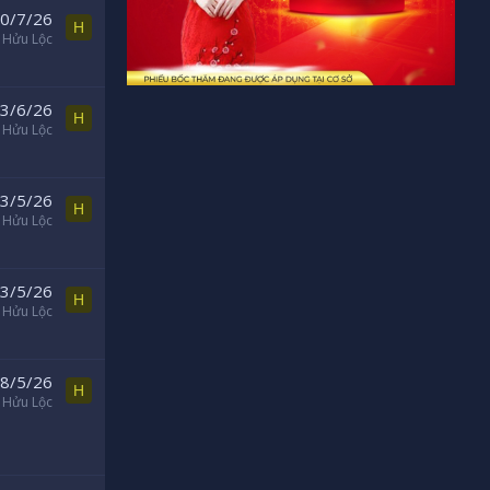
0/7/26
H
Hửu Lộc
3/6/26
H
Hửu Lộc
3/5/26
H
Hửu Lộc
3/5/26
H
Hửu Lộc
8/5/26
H
Hửu Lộc