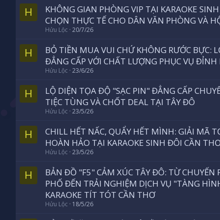
KHÔNG GIAN PHÒNG VIP TẠI KARAOKE SINH
H
CHỌN THỰC TẾ CHO DÂN VĂN PHÒNG VÀ H
Hửu Lộc
20/7/26
BỎ TIỀN MUA VUI CHỨ KHÔNG RƯỚC BỰC: L
H
ĐẲNG CẤP VỚI CHẤT LƯỢNG PHỤC VỤ ĐỈNH
Hửu Lộc
23/6/26
LỘ DIỆN TỌA ĐỘ "SẠC PIN" ĐẲNG CẤP CHU
H
TIỆC TÙNG VÀ CHỐT DEAL TẠI TÂY ĐÔ
Hửu Lộc
23/5/26
CHILL HẾT NẤC, QUẨY HẾT MÌNH: GIẢI MÃ T
H
HOÀN HẢO TẠI KARAOKE SINH ĐÔI CẦN TH
Hửu Lộc
23/5/26
BẢN ĐỒ "F5" CẢM XÚC TÂY ĐÔ: TỪ CHUYẾ
H
PHỐ ĐẾN TRẢI NGHIỆM DỊCH VỤ "TÀNG HÌNH
KARAOKE TÍT TÓT CẦN THƠ
Hửu Lộc
18/5/26