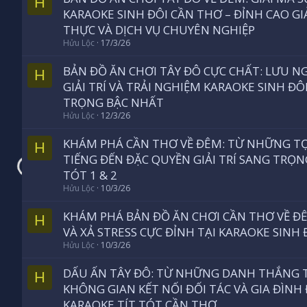
H
KARAOKE SINH ĐÔI CẦN THƠ – ĐỈNH CAO GIẢI
THỰC VÀ DỊCH VỤ CHUYÊN NGHIỆP
Hửu Lộc
17/3/26
BẢN ĐỒ ĂN CHƠI TÂY ĐÔ CỰC CHẤT: LƯU N
H
GIẢI TRÍ VÀ TRẢI NGHIỆM KARAOKE SINH Đ
TRỌNG BẬC NHẤT
Hửu Lộc
12/3/26
KHÁM PHÁ CẦN THƠ VỀ ĐÊM: TỪ NHỮNG TỌ
H
TIẾNG ĐẾN ĐẶC QUYỀN GIẢI TRÍ SANG TRỌN
TÓT 1 & 2
Hửu Lộc
10/3/26
KHÁM PHÁ BẢN ĐỒ ĂN CHƠI CẦN THƠ VỀ ĐÊ
H
VÀ XẢ STRESS CỰC ĐỈNH TẠI KARAOKE SINH 
Hửu Lộc
10/3/26
DẤU ẤN TÂY ĐÔ: TỪ NHỮNG DANH THẮNG 
H
KHÔNG GIAN KẾT NỐI ĐỐI TÁC VÀ GIA ĐÌNH
KARAOKE TÍT TÓT CẦN THƠ ‍‍‍