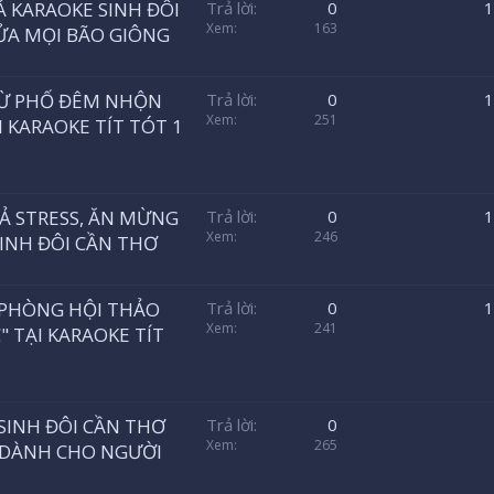
Á KARAOKE SINH ĐÔI
Trả lời
0
1
Xem
163
RỬA MỌI BÃO GIÔNG
 TỪ PHỐ ĐÊM NHỘN
Trả lời
0
1
Xem
251
I KARAOKE TÍT TÓT 1
XẢ STRESS, ĂN MỪNG
Trả lời
0
1
Xem
246
SINH ĐÔI CẦN THƠ
Ừ PHÒNG HỘI THẢO
Trả lời
0
1
Xem
241
 TẠI KARAOKE TÍT
 SINH ĐÔI CẦN THƠ
Trả lời
0
Xem
265
AO DÀNH CHO NGƯỜI