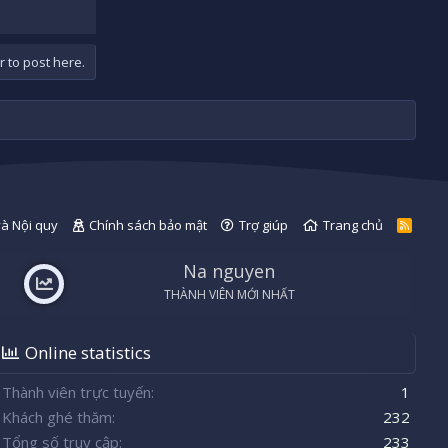
r to post here.
và Nội quy
Chính sách bảo mật
Trợ giúp
Trang chủ
R
S
S
Na nguyen
THÀNH VIÊN MỚI NHẤT
Online statistics
Thành viên trực tuyến
1
Khách ghé thăm
232
Tổng số truy cập
233