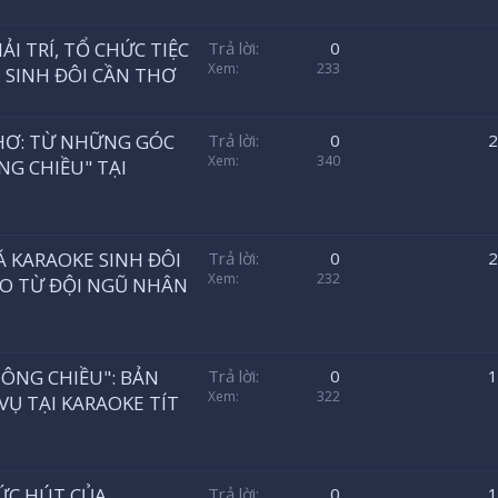
ẢI TRÍ, TỔ CHỨC TIỆC
Trả lời
0
Xem
233
 SINH ĐÔI CẦN THƠ
THƠ: TỪ NHỮNG GÓC
Trả lời
0
2
Xem
340
G CHIỀU" TẠI
Á KARAOKE SINH ĐÔI
Trả lời
0
2
Xem
232
AO TỪ ĐỘI NGŨ NHÂN
ÔNG CHIỀU": BẢN
Trả lời
0
1
Xem
322
VỤ TẠI KARAOKE TÍT
SỨC HÚT CỦA
Trả lời
0
1