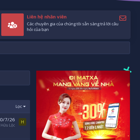
Liên hệ nhân viên
Các chuyên gia của chúng tôi sẵn sàng trả lời câu
hỏi của bạn
Lọc
0/7/26
H
Hửu Lộc