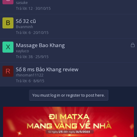
sasuke
Trả lời
12
30/10/15
Số 32 cũ
B
Bvanminh
Trả lời
6
20/10/15
Massage Bao Khang
X
ã
xayluco
Trả lời
38
25/9/15
k
h
Số 8 ms Bảo Khang review
ó
R
rhinoman11122
a
Trả lời
6
8/6/15
You must log in or register to post here.