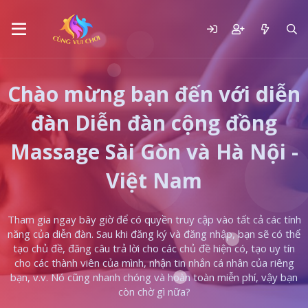
Chào mừng bạn đến với diễn
đàn Diễn đàn cộng đồng
Massage Sài Gòn và Hà Nội -
Việt Nam
Tham gia ngay bây giờ để có quyền truy cập vào tất cả các tính
năng của diễn đàn. Sau khi đăng ký và đăng nhập, bạn sẽ có thể
tạo chủ đề, đăng câu trả lời cho các chủ đề hiện có, tạo uy tín
cho các thành viên của mình, nhận tin nhắn cá nhân của riêng
bạn, v.v. Nó cũng nhanh chóng và hoàn toàn miễn phí, vậy bạn
còn chờ gì nữa?