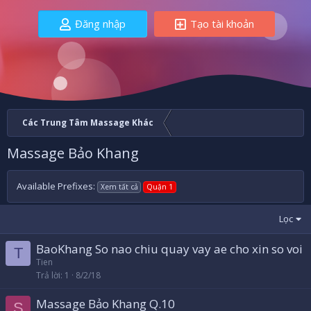
Đăng nhập
Tạo tài khoản
Các Trung Tâm Massage Khác
Massage Bảo Khang
Available Prefixes:
Xem tất cả
Quận 1
Lọc
BaoKhang So nao chiu quay vay ae cho xin so voi
T
Tien
Trả lời
1
8/2/18
Massage Bảo Khang Q.10
S