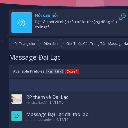
Hỏi câu hỏi
Đặt câu hỏi và nhận câu trả lời từ cộng đồng của
chúng tôi
Trang chủ
Diễn đàn
Giới Thiệu Các Trung Tâm Massage Na
Massage Đại Lạc
Available Prefixes:
Xem tất cả
Quận 1
RP thêm về Đại Lạc!
windstrike77
14/11/15
Massage Đại Lạc đại tào lao
D
daucocaucanhvn
6/12/15