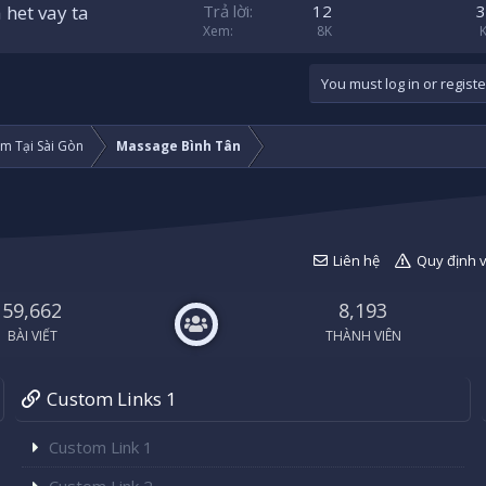
 het vay ta
Trả lời
12
3
Xem
8K
You must log in or registe
m Tại Sài Gòn
Massage Bình Tân
Liên hệ
Quy định 
59,662
8,193
BÀI VIẾT
THÀNH VIÊN
Custom Links 1
Custom Link 1