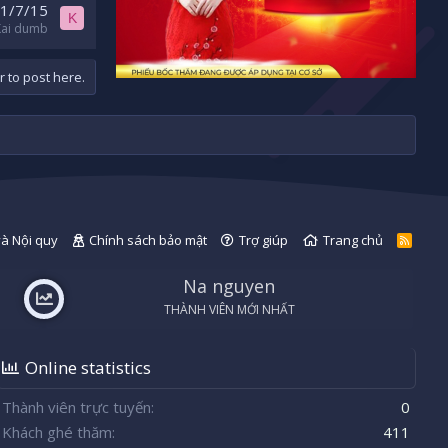
1/7/15
K
Kai dumb
r to post here.
và Nội quy
Chính sách bảo mật
Trợ giúp
Trang chủ
R
S
S
Na nguyen
THÀNH VIÊN MỚI NHẤT
Online statistics
Thành viên trực tuyến
0
Khách ghé thăm
411