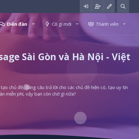
Diễn đàn
Có gì mới
Thành viên
ge Sài Gòn và Hà Nội - Việt
ạo chủ đề, đăng câu trả lời cho các chủ đề hiện có, tạo uy tín
àn miễn phí, vậy bạn còn chờ gì nữa?