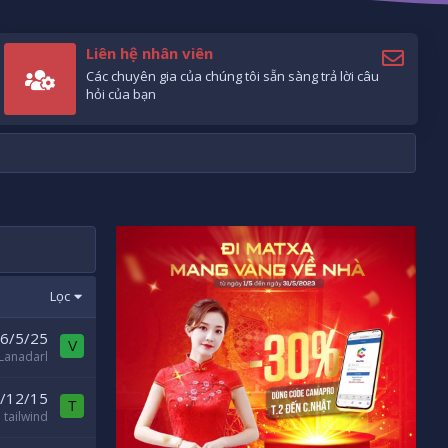
Liên hệ nhân viên
Các chuyên gia của chúng tôi sẵn sàng trả lời câu
hỏi của bạn
Lọc
6/5/25
V
Lanadarl
/12/15
T
tailwind