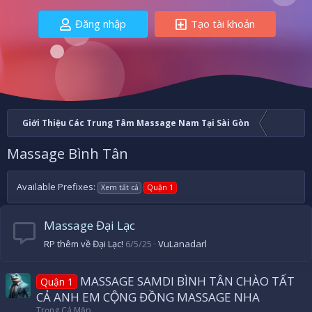
Đăng nhập
Tạo tài khoản
Giới Thiệu Các Trung Tâm Massage Nam Tại Sài Gòn
Massage Bình Tân
Available Prefixes:
Xem tất cả
Quận 1
Massage Đại Lạc
RP thêm về Đại Lạc!
6/5/25
VuLanadarl
MASSAGE SAMDI BÌNH TÂN CHÀO TẤT
Quận 1
CẢ ANH EM CỘNG ĐỒNG MASSAGE NHA
Trọng Cá Mập