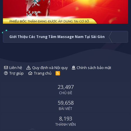
Giới Thiệu Các Trung Tâm Massage Nam Tại Sài Gòn
Liên hệ
Quy định và Nội quy
Chính sách bảo mật
Trợ giúp
Trang chủ
R
S
S
23,497
CHỦ ĐỀ
59,658
BÀI VIẾT
8,193
THÀNH VIÊN