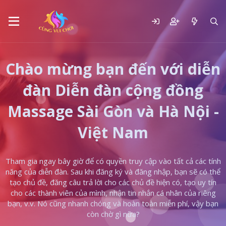
Chào mừng bạn đến với diễn
đàn Diễn đàn cộng đồng
Massage Sài Gòn và Hà Nội -
Việt Nam
Tham gia ngay bây giờ để có quyền truy cập vào tất cả các tính
năng của diễn đàn. Sau khi đăng ký và đăng nhập, bạn sẽ có thể
tạo chủ đề, đăng câu trả lời cho các chủ đề hiện có, tạo uy tín
cho các thành viên của mình, nhận tin nhắn cá nhân của riêng
bạn, v.v. Nó cũng nhanh chóng và hoàn toàn miễn phí, vậy bạn
còn chờ gì nữa?