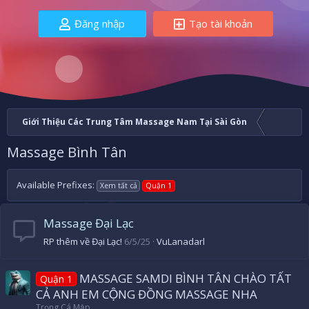
Đăng nhập
Tạo tài khoản
Giới Thiệu Các Trung Tâm Massage Nam Tại Sài Gòn
Massage Bình Tân
Available Prefixes:
Xem tất cả
Quận 1
Massage Đại Lạc
RP thêm về Đại Lạc!
6/5/25
VuLanadarl
MASSAGE SAMDI BÌNH TÂN CHÀO TẤT
Quận 1
CẢ ANH EM CỘNG ĐỒNG MASSAGE NHA
Trọng Cá Mập