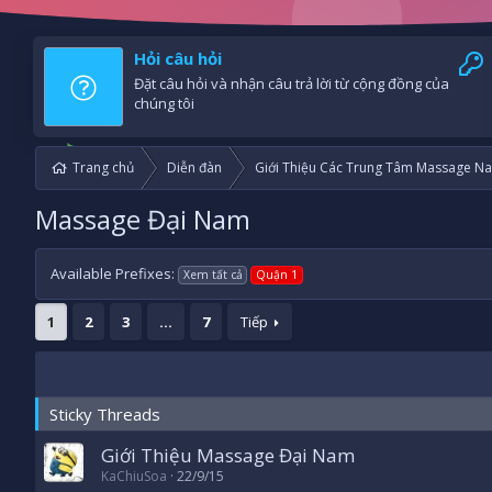
Hỏi câu hỏi
Đặt câu hỏi và nhận câu trả lời từ cộng đồng của
chúng tôi
Trang chủ
Diễn đàn
Giới Thiệu Các Trung Tâm Massage Na
Massage Đại Nam
Available Prefixes:
Xem tất cả
Quận 1
1
2
3
…
7
Tiếp
Sticky Threads
Giới Thiệu Massage Đại Nam
KaChiuSoa
22/9/15