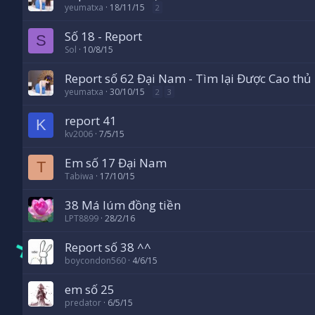
yeumatxa
18/11/15
2
Số 18 - Report
S
Sol
10/8/15
Report số 62 Đại Nam - Tìm lại Được Cao thủ
yeumatxa
30/10/15
2
3
report 41
K
kv2006
7/5/15
Em số 17 Đại Nam
T
Tabiwa
17/10/15
38 Má lúm đồng tiền
LPT8899
28/2/16
Report số 38 ^^
boycondon560
4/6/15
em số 25
predator
6/5/15