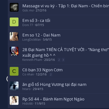
Massage vi vu ký - Tập 1: Đại Nam - Chiến bi
Giấc mơ
27/2/16
Em số 3- ca tối
D
Doni 77
6/7/15
Em so 12 - Dai Nam
LongDickMan
5/6/15
28 Đại Nam TRÊN CẢ TUYỆT VỜI - "Nàng thơ" k
xuất giang hồ ^ ^
Kenneth Pham
20/2/16
2
3
Cô bạn 33 Ngon Cơm
C
Co nhan
12/2/16
2
ăn giỗ tổ Hùng Vương tại đại nam
hitaro
29/4/15
Rp Số 44 – Bánh Kem Ngọt Ngào
Hido86
11/9/15