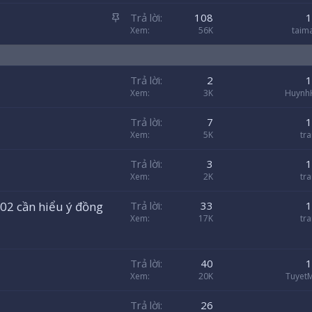
n
D
Trả lời
108
1
l
á
Xem
56K
taim
ê
n
n
l
c
ê
a
Trả lời
2
1
n
o
Xem
3K
Huynh
c
a
Trả lời
7
1
o
Xem
5K
tr
Trả lời
3
1
Xem
2K
tr
 02 cần hiểu ý đồng
Trả lời
33
1
Xem
17K
tr
Trả lời
40
1
Xem
20K
TuyetM
Trả lời
26