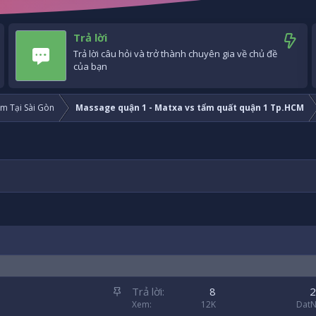
Trả lời
Trả lời câu hỏi và trở thành chuyên gia về chủ đề
của bạn
m Tại Sài Gòn
Massage quận 1 - Matxa vs tẩm quất quận 1 Tp.HCM
D
Trả lời
8
2
á
Xem
12K
DatN