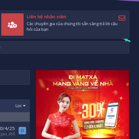
Liên hệ nhân viên
Các chuyên gia của chúng tôi sẵn sàng trả lời câu
hỏi của bạn
Lọc
0/4/25
D
gau_456