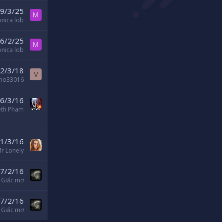
9/3/25
M
nica lob
6/2/25
M
nica lob
2/3/18
V
ho33016
6/3/16
eth Pham
1/3/16
r Lonely
7/2/16
Giấc mơ
7/2/16
Giấc mơ