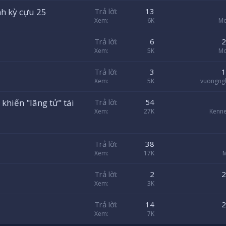
nh kỳ cựu 25
Trả lời
13
Xem
6K
Mo
Trả lời
6
2
Xem
5K
Mo
Trả lời
3
1
Xem
5K
vuongng
hiến "lãng tử" tái
Trả lời
54
Xem
27K
Kenn
Trả lời
38
Xem
17K
M
Trả lời
2
2
Xem
3K
Trả lời
14
2
Xem
7K