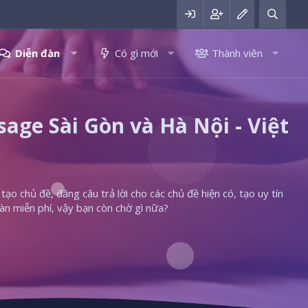
Diễn đàn
Có gì mới
Thành viên
ge Sài Gòn và Hà Nội - Việt
ạo chủ đề, đăng câu trả lời cho các chủ đề hiện có, tạo uy tín
àn miễn phí, vậy bạn còn chờ gì nữa?