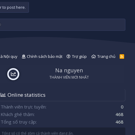
r to post here.
và Nội quy
Chính sách bảo mật
Trợ giúp
Trang chủ
R
S
S
Na nguyen
THÀNH VIÊN MỚI NHẤT
Online statistics
Thành viên trực tuyến
0
Khách ghé thăm
468
Tổng số truy cập
468
Tổng số có thể gồm cả thành viên đang ẩn.