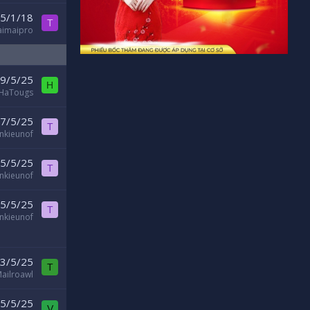
5/1/18
T
aimaipro
9/5/25
H
HaTougs
7/5/25
T
ankieunof
5/5/25
T
ankieunof
5/5/25
T
ankieunof
3/5/25
T
ailroawl
5/5/25
V