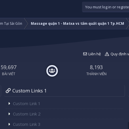
You must log in or registe
m Tại Sài Gòn
Massage quận 1 - Matxa vs tẩm quất quận 1 Tp.HCM
Liên hệ
Quy định 
59,697
8,193
BÀI VIẾT
THÀNH VIÊN
Custom Links 1
Custom Link 1
Custom Link 2
Custom Link 3