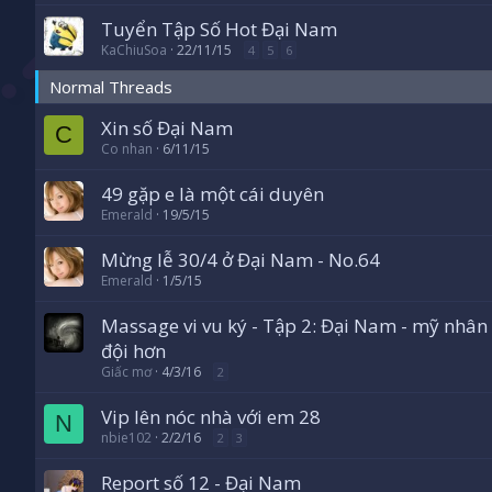
Tuyển Tập Số Hot Đại Nam
KaChiuSoa
22/11/15
4
5
6
Normal Threads
Xin số Đại Nam
C
Co nhan
6/11/15
49 gặp e là một cái duyên
Emerald
19/5/15
Mừng lễ 30/4 ở Đại Nam - No.64
Emerald
1/5/15
Massage vi vu ký - Tập 2: Đại Nam - mỹ nhân
đội hơn
Giấc mơ
4/3/16
2
Vip lên nóc nhà với em 28
N
nbie102
2/2/16
2
3
Report số 12 - Đại Nam