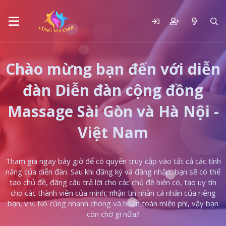
Chào mừng bạn đến với diễn
đàn Diễn đàn cộng đồng
Massage Sài Gòn và Hà Nội -
Việt Nam
Tham gia ngay bây giờ để có quyền truy cập vào tất cả các tính
năng của diễn đàn. Sau khi đăng ký và đăng nhập, bạn sẽ có thể
tạo chủ đề, đăng câu trả lời cho các chủ đề hiện có, tạo uy tín
cho các thành viên của mình, nhận tin nhắn cá nhân của riêng
bạn, v.v. Nó cũng nhanh chóng và hoàn toàn miễn phí, vậy bạn
còn chờ gì nữa?