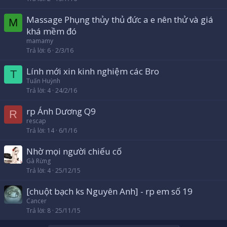
Massage Phụng thủy thủ đức a e nên thử và giá
M
khá mềm đó
mamamy
Trả lời
6
2/3/16
Lính mới xin kinh nghiệm các Bro
T
Tuấn Huỳnh
Trả lời
4
24/2/16
rp Ánh Dương Q9
R
rescap
Trả lời
14
6/1/16
Nhờ mọi người chiếu cố
Gà Rừng
Trả lời
4
25/12/15
[chuột bạch ks Nguyên Anh] - rp em số 19
Cancer
Trả lời
8
25/11/15