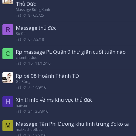
Thủ Đức
Massage Rừng Xanh
Trả lời
8
6/5/25
Massage thủ đức
R
Rờ Cê
Trả lời
6
7/2/18
Rp massage PL Quận 9 thư giãn cuối tuần nào
C
chumthuduc
Trả lời
16
11/12/16
Rp bé 08 Hoành Thành TD
Gà Rừng
Trả lời
7
14/9/16
Xin tí info về ms khu vực thủ đức
H
haivan
Trả lời
24
26/8/16
Massage Tân Phi Dương khu linh trung đc ko ta
M
matxachuotbach
Trả lời
2
13/7/16