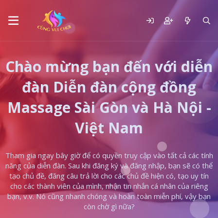
Chào mừng bạn đến với diễn
đàn Diễn đàn cộng đồng
Massage Sài Gòn và Hà Nội -
Việt Nam
Tham gia ngay bây giờ để có quyền truy cập vào tất cả các tính
năng của diễn đàn. Sau khi đăng ký và đăng nhập, bạn sẽ có thể
tạo chủ đề, đăng câu trả lời cho các chủ đề hiện có, tạo uy tín
cho các thành viên của mình, nhận tin nhắn cá nhân của riêng
bạn, v.v. Nó cũng nhanh chóng và hoàn toàn miễn phí, vậy bạn
còn chờ gì nữa?