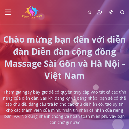
Chào mừng bạn đến với diễn
đàn Diễn đàn cộng đồng
Massage Sài Gòn và Hà Nội -
Việt Nam
Tham gia ngay bây giờ để có quyền truy cập vào tất cả các tính
năng của diễn đàn. Sau khi đăng ký và đăng nhập, bạn sẽ có thể
tạo chủ đề, đăng câu trả lời cho các chủ đề hiện có, tạo uy tín
cho các thành viên của mình, nhận tin nhắn cá nhân của riêng
bạn, v.v. Nó cũng nhanh chóng và hoàn toàn miễn phí, vậy bạn
còn chờ gì nữa?