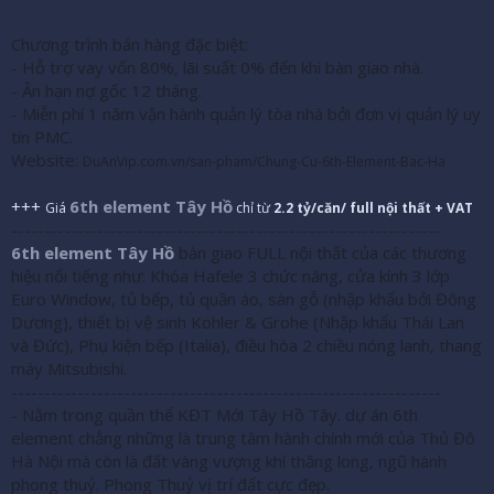
Chương trình bán hàng đặc biệt:
- Hỗ trợ vay vốn 80%, lãi suất 0% đến khi bàn giao nhà.
- Ân hạn nợ gốc 12 tháng.
- Miễn phí 1 năm vận hành quản lý tòa nhà bởi đơn vị quản lý uy
tín PMC.
Website:
DuAnVip.com.vn/san-pham/Chung-Cu-6th-Element-Bac-Ha
+++
6th element Tây Hồ
Giá
chỉ từ
2.2 tỷ/căn/ full nội thất + VAT
-----------------------------------------------------------------
6th element Tây Hồ
bàn giao FULL nội thất của các thương
hiệu nổi tiếng như: Khóa Hafele 3 chức năng, cửa kính 3 lớp
Euro Window, tủ bếp, tủ quần áo, sàn gỗ (nhập khẩu bởi Đông
Dương), thiết bị vệ sinh Kohler & Grohe (Nhập khẩu Thái Lan
và Đức), Phụ kiện bếp (Italia), điều hòa 2 chiều nóng lanh, thang
máy Mitsubishi.
-----------------------------------------------------------------
- Nằm trong quần thể KĐT Mới Tây Hồ Tây.
dự án 6th
element
chẳng những là trung tâm hành chính mới của Thủ Đô
Hà Nội mà còn là đất vàng vượng khí thăng long, ngũ hành
phong thuỷ. Phong Thuỷ vị trí đất cực đẹp.