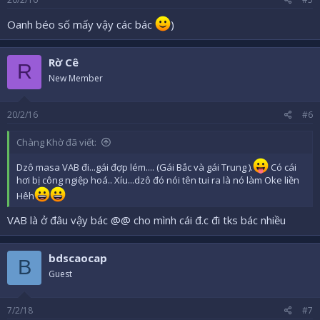
:
Oanh béo số mấy vậy các bác
)
Rờ Cê
R
New Member
20/2/16
#6
Chàng Khờ đã viết:
Dzô masa VAB đi...gái đợp lém.... (Gái Bắc và gái Trung ).
Có cái
hơi bị công ngiệp hoá.. Xíu...dzô đó nói tên tui ra là nó làm Oke liền
Hêh
VAB là ở đâu vậy bác @@ cho mình cái đ.c đi tks bác nhiều
bdscaocap
B
Guest
7/2/18
#7