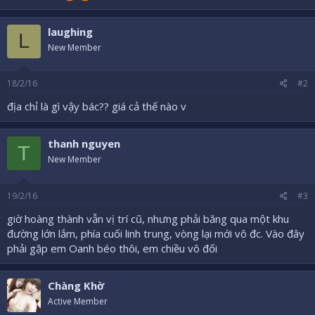
laughing
L
New Member
18/2/16
#2
địa chỉ là gì vậy bác?? giá cả thế nào v
thanh nguyen
T
New Member
19/2/16
#3
giờ hoàng thành vẫn vị trí cũ, nhưng phải băng qua một khu
đường lớn lắm, phía cuối linh trung, vòng lại mới vô đc. Vào đây
phải gặp em Oanh béo thôi, em chiều vô đối
Chàng Khờ
Active Member