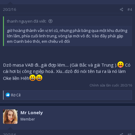
20/2/16
#4
thanh nguyen đã viết:
giờ hoàng thành vẫn vị trí cũ, nhưng phải băng qua một khu đường
lớn lắm, phía cuối linh trung, vòng lại mới vô đc. Vào đây phải gặp
em Oanh béo thôi, em chiều vô đối
Dzô masa VAB đi...gái đợp lém.... (Gái Bắc và gái Trung ).
Có
cái hơi bị công ngiệp hoá.. Xíu...dzô đó nói tên tui ra là nó làm
Oke liền Hêh
Chỉnh sửa lần cuối:
20/2/16
R
Rờ Cê
e
a
c
Mr Lonely
t
i
Member
o
n
s
20/2/16
#5