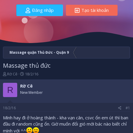
Đăng nhập
Tạo tài khoản
Massage quận Thủ Đức - Quận 9
Massage thủ đức
B
N
Rờ Cê
18/2/16
ắ
g
t
à
Rờ Cê
R
đ
y
New Member
ầ
b
u
ắ
t
18/2/16
#1
đ
ầ
Mình hay đi ở hoàng thành - kha vạn cân, csvc ổn em út thì ban
u
đầu đi random cũng ổn. Giờ muốn đổi gió mới bác nào biết chỉ
mình với ^^