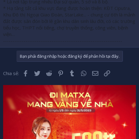
* Là nơi tập trung nhiều Đại sứ quán, 5 sở và 8 bộ.
* Hạ tầng tất cả khu vực đang được hoàn thiện: KĐT Ciputra,
Khu Đô thị Ngoại Giao Đoàn, StarLake...
- chung cư 6th là mảnh
đất được săn đón bởi lẽ gần khu dân sinh lâu đời, có các trường
tiểu học, THPT nổi tiếng, chợ truyền thống, công viên, bệnh
viện…
----------------------------------------------------------------
Bạn phải đăng nhập hoặc đăng ký để phản hồi tại đây.
Facebook
Twitter
Reddit
Pinterest
Tumblr
WhatsApp
Email
Liên kết
Chia sẻ: