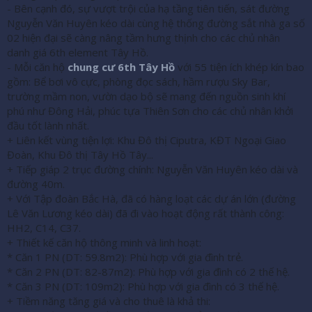
- Bên cạnh đó, sự vượt trội của hạ tầng tiên tiến, sát đường
Nguyễn Văn Huyên kéo dài cùng hệ thống đường sắt nhà ga số
02 hiện đại sẽ càng nâng tầm hưng thịnh cho các chủ nhân
danh giá 6th element Tây Hồ.
- Mỗi căn hộ
chung cư 6th Tây Hồ
với 55 tiện ích khép kín bao
gồm: Bể bơi vô cực, phòng đọc sách, hầm rượu Sky Bar,
trường mầm non, vườn dạo bộ sẽ mang đến nguồn sinh khí
phú như Đông Hải, phúc tựa Thiên Sơn cho các chủ nhân khởi
đầu tốt lành nhất.
+ Liên kết vùng tiện lợi: Khu Đô thị Ciputra, KĐT Ngoại Giao
Đoàn, Khu Đô thị Tây Hồ Tây...
+ Tiếp giáp 2 trục đường chính: Nguyễn Văn Huyên kéo dài và
đường 40m.
+ Với Tập đoàn Bắc Hà, đã có hàng loạt các dự án lớn (đường
Lê Văn Lương kéo dài) đã đi vào hoạt động rất thành công:
HH2, C14, C37.
+ Thiết kế căn hộ thông minh và linh hoạt:
* Căn 1 PN (DT: 59.8m2): Phù hợp với gia đình trẻ.
* Căn 2 PN (DT: 82-87m2): Phù hợp với gia đình có 2 thế hệ.
* Căn 3 PN (DT: 109m2): Phù hợp với gia đình có 3 thế hệ.
+ Tiềm năng tăng giá và cho thuê là khả thi: