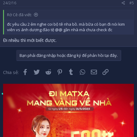
24/2/16
#5
Rờ Cê đã viết:
đc yêu cầu 2 ẻm nghe coi bộ tê nha bồ. mà bữa có bạn đi nói kim
viên vs ánh dương đào tệ @@ gần nhà mà chưa check đc
Đi nhiều thì mới biết được.
Bạn phải đăng nhập hoặc đăng ký để phản hồi tại đây.
Facebook
Twitter
Reddit
Pinterest
Tumblr
WhatsApp
Email
Liên kết
Chia sẻ: