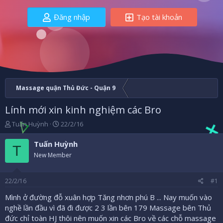
Đăng nhập
Tạo tài khoản
Massage quận Thủ Đức - Quận 9
Lính mới xin kinh nghiệm các Bro
B
N
Tuấn Huỳnh
22/2/16
ắ
g
t
à
Tuấn Huỳnh
T
đ
y
New Member
ầ
b
u
ắ
t
22/2/16
#1
đ
ầ
Mình ở đường đỗ xuân hợp Tăng nhơn phú B ... Nay muốn vào
u
nghề lần đầu vì đã đi được 2 3 lần bên 179 Massage bên Thủ
đức chỉ toàn HJ thôi nên muốn xin các Bro về các chỗ massage