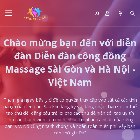
Chào mừng bạn đến với diễn
đàn Diễn đàn cộng đồng
Massage Sài Gòn và Hà Nội -
Việt Nam
Tham gia ngay bây giờ để có quyền truy cập vào tất cả các tính
năng của diễn đàn. Sau khi đăng ký và đăng nhập, bạn sẽ có thể
tạo chủ đề, đăng câu trả lời cho các chủ đề hiện có, tạo uy tín
cho các thành viên của mình, nhận tin nhắn cá nhân của riêng
bạn, v.v. Nó cũng nhanh chóng và hoàn toàn miễn phí, vậy bạn
còn chờ gì nữa?