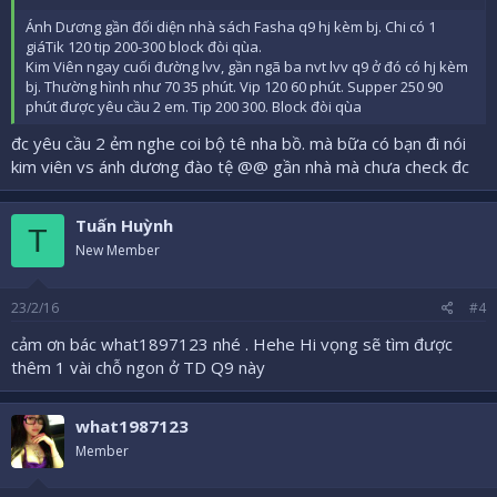
Ánh Dương gần đối diện nhà sách Fasha q9 hj kèm bj. Chi có 1
giáTik 120 tip 200-300 block đòi qùa.
Kim Viên ngay cuối đường lvv, gần ngã ba nvt lvv q9 ở đó có hj kèm
bj. Thường hình như 70 35 phút. Vip 120 60 phút. Supper 250 90
phút được yêu cầu 2 em. Tip 200 300. Block đòi qùa
đc yêu cầu 2 ẻm nghe coi bộ tê nha bồ. mà bữa có bạn đi nói
kim viên vs ánh dương đào tệ @@ gần nhà mà chưa check đc
Tuấn Huỳnh
T
New Member
23/2/16
#4
cảm ơn bác what1897123 nhé . Hehe Hi vọng sẽ tìm được
thêm 1 vài chỗ ngon ở TD Q9 này
what1987123
Member