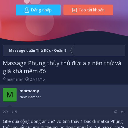
Đăng nhập
Tạo tài khoản
Massage quận Thủ Đức - Quận 9
Massage Phụng thủy thủ đức a e nên thử và
giá khá mềm đó
B
N
mamamy
27/11/15
ắ
g
t
à
mamamy
M
đ
y
New Member
ầ
b
u
ắ
t
27/11/15
#1
đ
ầ
Ghé qua cộng đồng ăn chơi vô tình thấy 1 bác đi matxa Phụng
u
thủy nói về các em. Nghe nói nó đông ghê lắm. A e nào đi chưa.