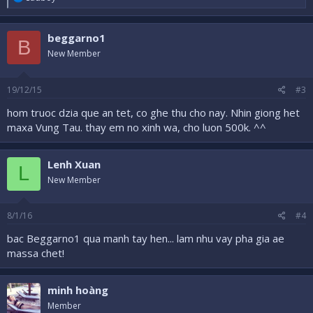
e
a
c
beggarno1
t
B
i
New Member
o
n
s
19/12/15
#3
:
hom truoc dzia que an tet, co ghe thu cho nay. Nhin giong het
maxa Vung Tau. thay em no xinh wa, cho luon 500k. ^^
Lenh Xuan
L
New Member
8/1/16
#4
bac Beggarno1 qua manh tay hen... lam nhu vay pha gia ae
massa chet!
minh hoàng
Member