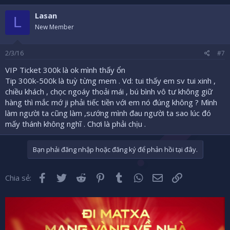
a
c
Lasan
t
L
i
New Member
o
n
s
2/3/16
#7
:
VIP Ticket 300k là ok mình thấy ổn
Tip 300k-500k là tuỳ từng mem . Vd: tui thấy em sv tui xinh ,
chiều khách , chọc ngoáy thoải mái , bú bình vô tư không giữ
hàng thì mắc mớ ji phải tiếc tiền với em nó đúng không ? Mình
làm người ta cũng làm ,sướng mình đau người ta sao lúc đó
mấy thánh không nghĩ . Chơi là phải chịu .
Bạn phải đăng nhập hoặc đăng ký để phản hồi tại đây.
Facebook
Twitter
Reddit
Pinterest
Tumblr
WhatsApp
Email
Liên kết
Chia sẻ: