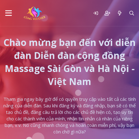
Chào mừng bạn đến với diễn
đàn Diễn đàn cộng đồng
Massage Sài Gòn và Hà Nội -
Việt Nam
Tham gia ngay bây giờ để có quyền truy cập vào tất cả các tính
năng của diễn đàn. Sau khi đăng ký và đăng nhập, bạn sẽ có thể
tạo chủ đề, đăng câu trả lời cho các chủ đề hiện có, tạo uy tín
cho các thành viên của mình, nhận tin nhắn cá nhân của riêng
bạn, v.v. Nó cũng nhanh chóng và hoàn toàn miễn phí, vậy bạn
còn chờ gì nữa?