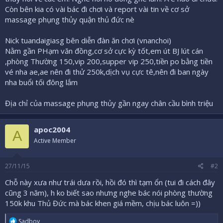
Còn bên kia có vài bác đi chơi và report vài tin về cơ sở
massage phụng thủy quận thủ đức nè
Nick tuandaigiasg bên diễn đàn ăn chơi (vnanchoi)
Nằm gần PHạm văn đồng,cơ sở cực kỳ tốt,em út BJ lút cán
,phòng Thường 150,vip 200,supper vip 250,tiền po bằng tiền
vé nha ae,ae nên đi thử 250k,dịch vụ cực tê,nên đi ban ngày
nha buổi tối đông lắm
Địa chỉ của massage phụng thủy gần ngay chân cầu bình triệu
apoc2004
A
Active Member
27/11/15
#2
Chỗ này xưa như trái dưa rồi, hồi đó thì tạm ổn (tui đi cách đây
cũng 3 năm), h ko biết sao nhưng nghe bác nói phòng thường
150k khu Thủ Đức mà bác khen giá mềm, chịu bác luôn =))
R
Sadboy