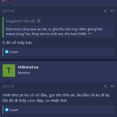
25/1/16
#5
beggarno1 đã viết:
hom truoc dzia que an tet, co ghe thu cho nay. Nhin giong het
maxa Vung Tau. thay em no xinh wa, cho luon 500k. ^^
E đó số mấy bác
R
Lasan
e
a
c
thikmatxa
t
T
i
Member
o
n
s
25/1/16
#6
:
Hình như pt ko có số đâu, gọi tên thôi ah, lâu lắm rồi ko đi lại,
hồi đó đi thấy csvc đẹp, sv nhiệt tình
R
Lasan
e