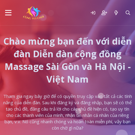
Chào mừng bạn đến với diễn
đàn Diễn đàn cộng đồng
Massage Sài Gòn và Hà Nội -
Việt Nam
Tham gia ngay bây giờ để có quyền truy cập vào tất cả các tính
năng của diễn đàn. Sau khi đăng ký và đăng nhập, bạn sẽ có thể
tạo chủ đề, đăng câu trả lời cho các chủ đề hiện có, tạo uy tín
cho các thành viên của mình, nhận tin nhắn cá nhân của riêng
bạn, v.v. Nó cũng nhanh chóng và hoàn toàn miễn phí, vậy bạn
còn chờ gì nữa?