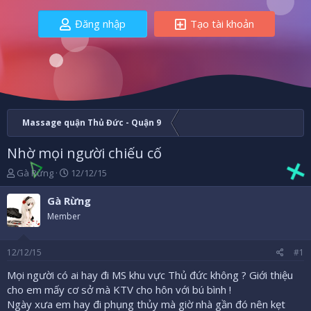
Đăng nhập
Tạo tài khoản
Massage quận Thủ Đức - Quận 9
Nhờ mọi người chiếu cố
B
N
Gà Rừng
12/12/15
ắ
g
t
à
Gà Rừng
đ
y
Member
ầ
b
u
ắ
t
12/12/15
#1
đ
ầ
Mọi người có ai hay đi MS khu vực Thủ đức không ? Giới thiệu
u
cho em mấy cơ sở mà KTV cho hôn với bú bình !
Ngày xưa em hay đi phụng thủy mà giờ nhà gần đó nên kẹt