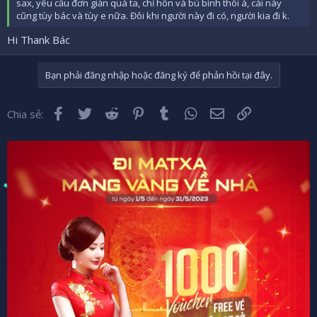
sax, yêu cầu đơn giản quá ta, chỉ hôn và bú bình thôi á, cái này
cũng tùy bác và tùy e nữa. Đôi khi người này đi có, người kia đi k.
Hi Thank Bác
Bạn phải đăng nhập hoặc đăng ký để phản hồi tại đây.
Facebook
Twitter
Reddit
Pinterest
Tumblr
WhatsApp
Email
Liên kết
Chia sẻ: