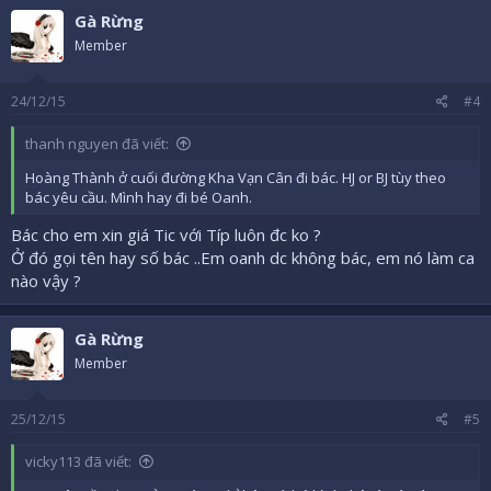
Gà Rừng
Member
24/12/15
#4
thanh nguyen đã viết:
Hoàng Thành ở cuối đường Kha Vạn Cân đi bác. HJ or BJ tùy theo
bác yêu cầu. Mình hay đi bé Oanh.
Bác cho em xin giá Tic với Típ luôn đc ko ?
Ở đó gọi tên hay số bác ..Em oanh dc không bác, em nó làm ca
nào vậy ?
Gà Rừng
Member
25/12/15
#5
vicky113 đã viết: