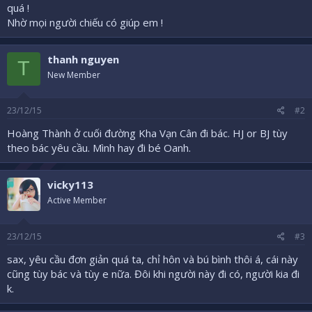
quá !
Nhờ mọi người chiếu có giúp em !
thanh nguyen
T
New Member
23/12/15
#2
Hoàng Thành ở cuối đường Kha Vạn Cân đi bác. HJ or BJ tùy
theo bác yêu cầu. Mình hay đi bé Oanh.
vicky113
Active Member
23/12/15
#3
sax, yêu cầu đơn giản quá ta, chỉ hôn và bú bình thôi á, cái này
cũng tùy bác và tùy e nữa. Đôi khi người này đi có, người kia đi
k.