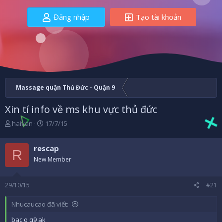
Đăng nhập
Tạo tài khoản
Massage quận Thủ Đức - Quận 9
Xin tí info về ms khu vực thủ đức
B
N
haivan
17/7/15
ắ
g
t
à
rescap
đ
y
R
ầ
b
New Member
u
ắ
t
29/10/15
#21
đ
ầ
u
Nhucaucao đã viết:
bac o q9 ak