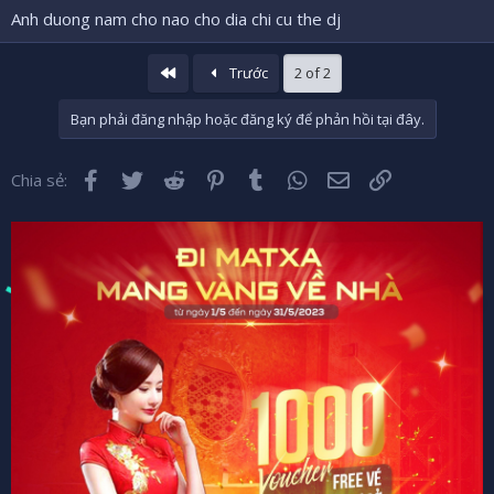
Anh duong nam cho nao cho dia chi cu the dj
Đầu
Trước
2 of 2
Bạn phải đăng nhập hoặc đăng ký để phản hồi tại đây.
Facebook
Twitter
Reddit
Pinterest
Tumblr
WhatsApp
Email
Liên kết
Chia sẻ: