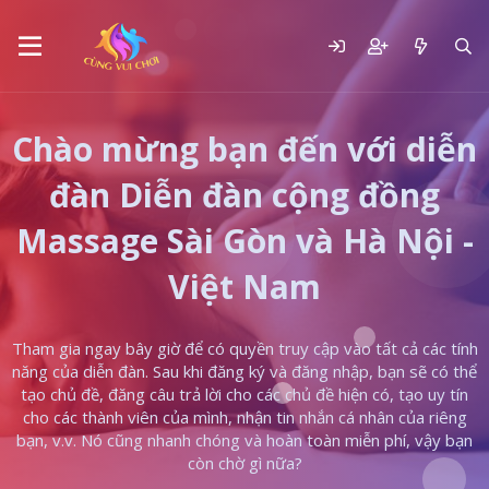
Chào mừng bạn đến với diễn
đàn Diễn đàn cộng đồng
Massage Sài Gòn và Hà Nội -
Việt Nam
Tham gia ngay bây giờ để có quyền truy cập vào tất cả các tính
năng của diễn đàn. Sau khi đăng ký và đăng nhập, bạn sẽ có thể
tạo chủ đề, đăng câu trả lời cho các chủ đề hiện có, tạo uy tín
cho các thành viên của mình, nhận tin nhắn cá nhân của riêng
bạn, v.v. Nó cũng nhanh chóng và hoàn toàn miễn phí, vậy bạn
còn chờ gì nữa?