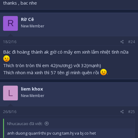
thanks , bac nhe
Rờ Cê
R
New Member
18/2/16
#24
Bác đi hoàng thành ak giờ có mấy em xinh lắm nhiệt tình nữa
Thích tròn tròn thì em 42(nương) với 32(mạnh)
Thích nhon mà xinh thì 57 tên gì mình quên rồi
.
liem khox
L
New Member
26/8/16
#25
Nhucaucao đã viết:
anh duong quan9 thi pv cung tam.hj va bj co het