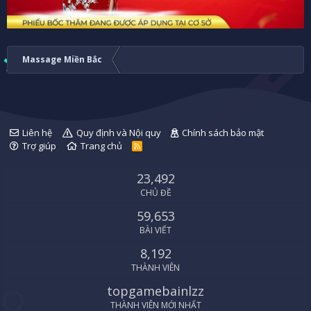
Massage Miền Bắc
Liên hệ
Quy định và Nội quy
Chính sách bảo mật
Trợ giúp
Trang chủ
R
S
S
23,492
CHỦ ĐỀ
59,653
BÀI VIẾT
8,192
THÀNH VIÊN
topgamebainlzz
THÀNH VIÊN MỚI NHẤT