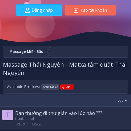
Đăng nhập
Tạo tài khoản
Massage Miền Bắc
Massage Thái Nguyên - Matxa tẩm quất Thái
Nguyên
Available Prefixes:
Xem tất cả
Quận 1
Lọc
Bạn thường đi thư giản vào lúc nào ???
T
trankieunof
Trả lời
1
6/5/25