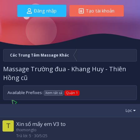
Đăng nhập
Tạo tài khoản
Các Trung Tâm Massage Khác
Massage Trường đua - Khang Huy - Thiên
Hồng cũ
Available Prefixes:
Xem tất cả
Quận 1
Lọc
Xin số mấy em V3 to
T
thixmongto
Trả lời
5
30/5/25