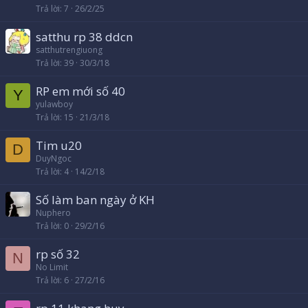
Trả lời
7
26/2/25
satthu rp 38 ddcn
satthutrengiuong
Trả lời
39
30/3/18
RP em mới số 40
Y
yulawboy
Trả lời
15
21/3/18
Tim u20
D
DuyNgoc
Trả lời
4
14/2/18
Số làm ban ngày ở KH
Nuphero
Trả lời
0
29/2/16
rp số 32
N
No Limit
Trả lời
6
27/2/16