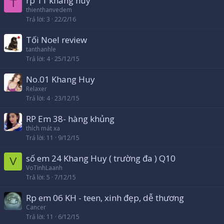
rp 11 khang huy
T
thienthanvedem
Trả lời
3
22/2/16
Tối Noel review
tanthanhle
Trả lời
4
25/12/15
No.01 Khang Huy
Relaxer
Trả lời
4
23/12/15
RP Em 38- hàng khủng
thích mát xa
Trả lời
11
9/12/15
số em 24 Khang Huy ( trường đa ) Q10
V
VoTinhLaanh
Trả lời
5
7/12/15
Rp em 06 KH - teen, xinh đẹp, dễ thương
Cancer
Trả lời
11
6/12/15