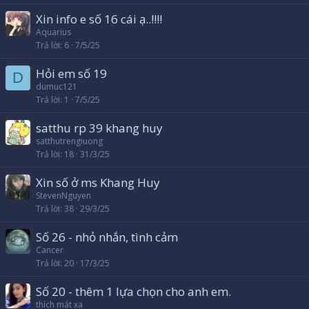
Xin info e số 16 cái ạ..!!!!
Aquarius
Trả lời
6
7/5/25
Hỏi em số 19
D
dumuc121
Trả lời
1
7/5/25
satthu rp 39 khang huy
satthutrengiuong
Trả lời
18
31/3/25
Xin số ở ms Khang Huy
StevenNguyen
Trả lời
38
29/3/25
Số 26 - nhỏ nhắn, tình cảm
Cancer
Trả lời
20
17/3/25
Số 20 - thêm 1 lựa chọn cho anh em.
thích mát xa