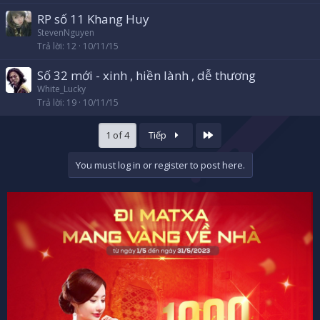
RP số 11 Khang Huy
StevenNguyen
Trả lời
12
10/11/15
Số 32 mới - xinh , hiền lành , dễ thương
White_Lucky
Trả lời
19
10/11/15
Cuối
1 of 4
Tiếp
You must log in or register to post here.