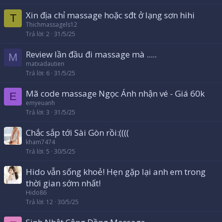
o
Xin địa chỉ massage hoặc sđt ở lạng sơn hihi
T
Thichmassagels12
Trả lời
2
31/5/25
Review lần đầu đi massage mà .....
M
matxadautien
Trả lời
6
31/5/25
Mã code massage Ngọc Ánh nhận vé - Giá 60k
E
emyeuanh
Trả lời
3
31/5/25
Chắc sắp tới Sài Gòn rồi:((((
kham7474
Trả lời
5
30/5/25
Hido vẫn sống khoẻ! Hẹn gặp lại anh em trong
thời gian sớm nhất!
Hido86
Trả lời
12
30/5/25