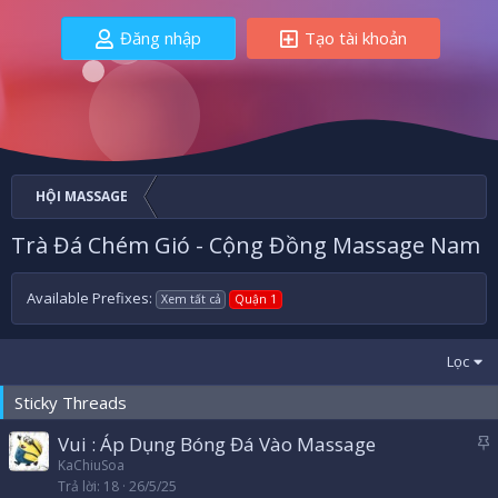
Đăng nhập
Tạo tài khoản
HỘI MASSAGE
Trà Đá Chém Gió - Cộng Đồng Massage Nam
Available Prefixes:
Xem tất cả
Quận 1
Lọc
Sticky Threads
Vui : Áp Dụng Bóng Đá Vào Massage
á
KaChiuSoa
Trả lời
18
26/5/25
n