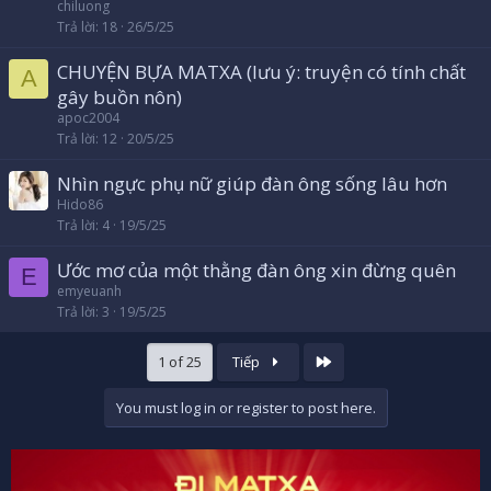
chiluong
Trả lời
18
26/5/25
CHUYỆN BỰA MATXA (lưu ý: truyện có tính chất
A
gây buồn nôn)
apoc2004
Trả lời
12
20/5/25
Nhìn ngực phụ nữ giúp đàn ông sống lâu hơn
Hido86
Trả lời
4
19/5/25
Ước mơ của một thằng đàn ông xin đừng quên
E
emyeuanh
Trả lời
3
19/5/25
Cuối
1 of 25
Tiếp
You must log in or register to post here.