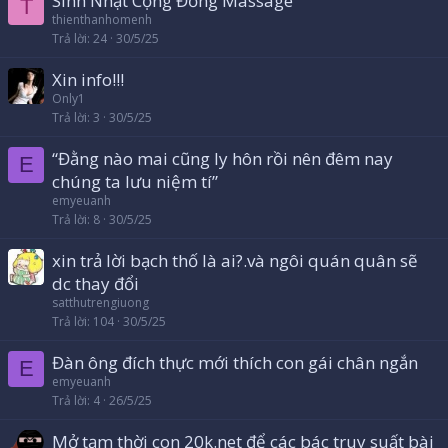
Sinh Nhật Cộng Đồng Massage
T
thienthanhomenh
Trả lời
24
30/5/25
Xin info!!!
Only1
Trả lời
3
30/5/25
“Đằng nào mai cũng ly hôn rồi nên đêm nay
E
chúng ta lưu niệm tí”
emyeuanh
Trả lời
8
30/5/25
xin trả lời bạch thố là ai?.và ngôi quán quân sẽ
dc thay đổi
satthutrengiuong
Trả lời
104
30/5/25
Đàn ông đích thực mới thích con gái chân ngắn
E
emyeuanh
Trả lời
4
26/5/25
Mở tạm thời con 20k.net để các bác truy suất bài