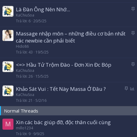
l
Là Đàn Ông Nên Nhớ...
ê
á
KaChiuSoa
n
Trả lời
6
20/5/25
n
c
l
a
Massage nhập môn – những điều cơ bản nhất
ê
o
á
các newbie cần phải biết
n
n
Hido86
c
l
Trả lời
43
19/5/25
a
ê
o
<=> Hầu Tử Trộm Đào - Đơn Xin Đc Bóp
n
á
KaChiuSoa
c
Trả lời
26
15/5/25
n
a
l
o
D
Khảo Sát Vui : Tết Này Massa Ở Đâu ?
ê
á
ì
KaChiuSoa
n
Trả lời
21
5/2/16
n
n
c
l
h
a
Normal Threads
ê
c
o
n
h
Xin các bác giúp đỡ, độc thân cuối cùng
M
c
ọ
millo1234
a
n
Trả lời
9
9/9/25