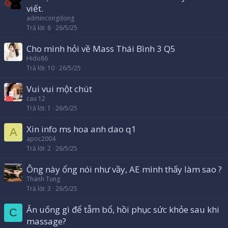
viết.
admincongdong
Trả lời
8
26/5/25
Cho mình hỏi về Mass Thái Bình 3 Q5
Hido86
Trả lời
10
26/5/25
Vui vui một chút
cau 12
Trả lời
1
26/5/25
Xin info ms hoa anh dao q1
A
apoc2004
Trả lời
2
26/5/25
Ông này ổng nói như vầy, AE mình thấy làm sao ?
Thanh Tung
Trả lời
3
26/5/25
Ăn uống gì để tẫm bổ, hồi phục sức khỏe sau khi
C
massage?