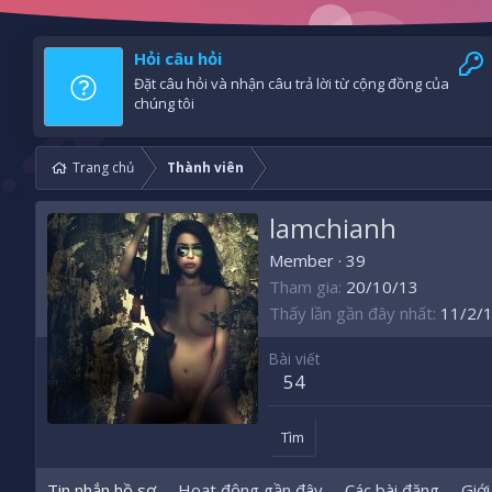
Hỏi câu hỏi
Đặt câu hỏi và nhận câu trả lời từ cộng đồng của
chúng tôi
Trang chủ
Thành viên
lamchianh
Member
·
39
Tham gia
20/10/13
Thấy lần gần đây nhất
11/2/
Bài viết
54
Tìm
Tin nhắn hồ sơ
Hoạt động gần đây
Các bài đăng
Giới