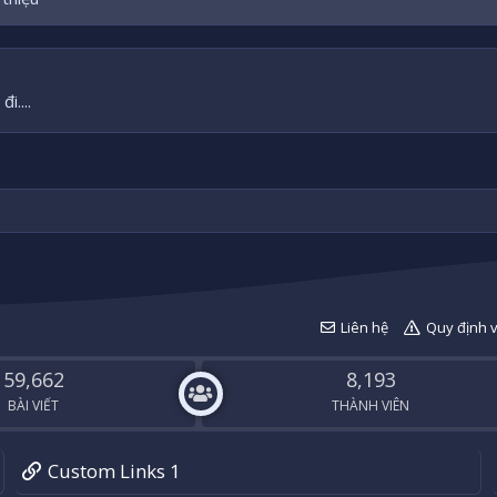
i....
Liên hệ
Quy định 
59,662
8,193
BÀI VIẾT
THÀNH VIÊN
Custom Links 1