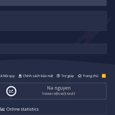
và Nội quy
Chính sách bảo mật
Trợ giúp
Trang chủ
R
S
S
Na nguyen
THÀNH VIÊN MỚI NHẤT
Online statistics