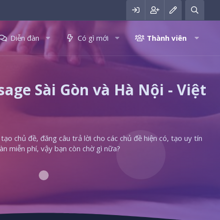
Diễn đàn
Có gì mới
Thành viên
ge Sài Gòn và Hà Nội - Việt
ạo chủ đề, đăng câu trả lời cho các chủ đề hiện có, tạo uy tín
àn miễn phí, vậy bạn còn chờ gì nữa?