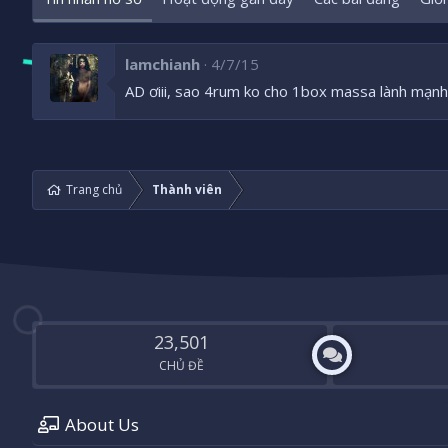
lamchianh
4/7/15
AD ơiii, sao 4rum ko cho 1box massa lành mạnh đ
Trang chủ
Thành viên
23,501
CHỦ ĐỀ
About Us