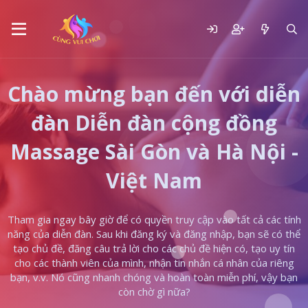
Chào mừng bạn đến với diễn
đàn Diễn đàn cộng đồng
Massage Sài Gòn và Hà Nội -
Việt Nam
Tham gia ngay bây giờ để có quyền truy cập vào tất cả các tính
năng của diễn đàn. Sau khi đăng ký và đăng nhập, bạn sẽ có thể
tạo chủ đề, đăng câu trả lời cho các chủ đề hiện có, tạo uy tín
cho các thành viên của mình, nhận tin nhắn cá nhân của riêng
bạn, v.v. Nó cũng nhanh chóng và hoàn toàn miễn phí, vậy bạn
còn chờ gì nữa?