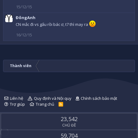
15/12/15
ĐôngAnh
CN mắc đi vs gấu rồi bác ơ, t7 thì may ra
16/12/15
Thành viên
Liên hệ
Quy định và Nội quy
Chính sách bảo mật
Trợ giúp
Trang chủ
R
S
S
23,542
CHỦ ĐỀ
59,704