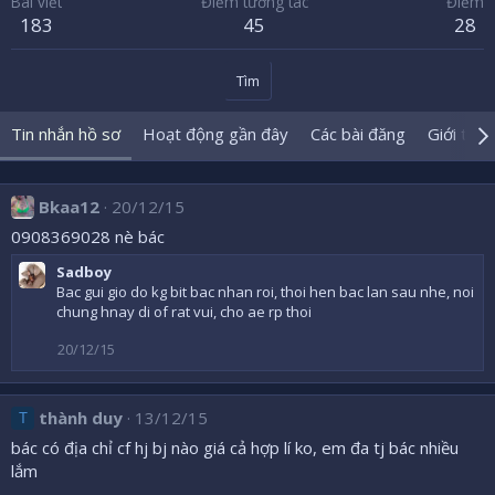
Bài viết
Điểm tương tác
Điểm
183
45
28
Tìm
Tin nhắn hồ sơ
Hoạt động gần đây
Các bài đăng
Giới thiệ
Bkaa12
20/12/15
0908369028 nè bác
Sadboy
Bac gui gio do kg bit bac nhan roi, thoi hen bac lan sau nhe, noi
chung hnay di of rat vui, cho ae rp thoi
20/12/15
thành duy
13/12/15
T
bác có địa chỉ cf hj bj nào giá cả hợp lí ko, em đa tj bác nhiều
lắm