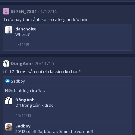
SE7EN_7831
1/12/15
S
Trưa nay bác rảnh ko ra cafe giao lưu hihi
danchoi80
Where?
1/12/15
ĐôngAnh
20/11/15
tối t7 đi ms sẵn coi el classico ko bạn?
R
Sadboy
e
Hiện bình luận trước…
a
c
ĐôngAnh
t
Off trong tuần k đi đc
i
o
15/12/15
n
s
Sadboy
:
20/12 có off đó, bác ra với mn cho vui nhé!!!