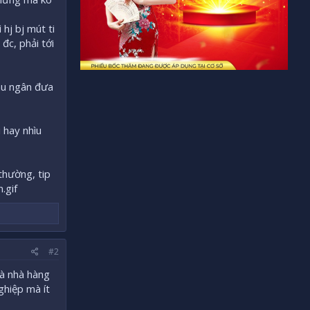
hj bj mút ti
đc, phải tới
thu ngân đưa
i hay nhìu
thường, tip
#2
và nhà hàng
ghiệp mà ít