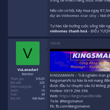
trong để Khách hàng được hoàn thiệ
Nếu còn cơ hội, hãy mua ngay 87,5m
dự án Vinhomes star city
– Nơi c
Tự hào tận hưởng cuộc sống tiện ng
vinhomes thanh hoá
- BIỂU TƯỢ
10/5/25
V
VuLanadarl
Member
KINGSMANVN – Trải nghiệm trọn gói
Tham gia
5/5/25
KingsmanVN tự hào là nơi mang đến h
Bài viết
225
được đầu tư chuyên sâu từ không gia
Điểm tương tác
0
Hotline: 0919 296 396
Điểm
16
Tuổi
49
Web:
https://kingsman.life/villa
Địa chỉ
Việt Nam
Te.le: @kingsmanvn
Fb: fb.com/kkingsmanvn