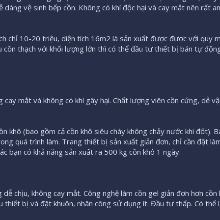
dễ dàng vệ sinh bếp cồn. Không có khí độc hại và cay mắt nên rất a
ạch chỉ 10-20 triệu, diện tích 16m2 là sản xuất được được với quy 
ụ cồn thạch với khối lượng lớn thì có thể đầu tư thiết bị bán tự độ
 cay mắt và không có khí gây hại. Chất lượng viên cồn cứng, dễ vậ
ồn khô (bao gồm cả cồn khô siêu cháy không chảy nước khi đốt). B
ong quá trình làm. Trang thiết bị sản xuất giản đơn, chỉ cần đặt làm
ác bạn có khả năng sản xuất ra 500 kg cồn khô 1 ngày.
g dễ chịu, không cay mắt. Công nghệ làm cồn gel giản đơn hơn cồn 
 thiết bị và đặt khuôn, nhân công sử dụng ít. Đầu tư thấp. Có thể