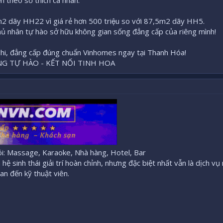
n theo sở thích cá nhân.
2 dãy HH22 vì giá rẻ hơn 500 triệu so với 87,5m2 dãy HH5.
hủ nhân tự hào sở hữu không gian sống đẳng cấp của riêng mình!
hi, đẳng cấp đúng chuẩn Vinhomes ngay tại Thanh Hóa!
NG TỰ HÀO - KẾT NỐI TINH HOA
: Massage, Karaoke, Nhà hàng, Hotel, Bar
ệ sinh thái giải trí hoàn chỉnh, nhưng đặc biệt nhất vẫn là dịch v
n đến kỹ thuật viên.