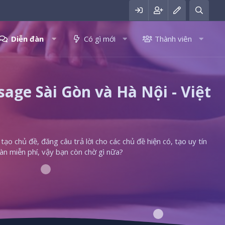
Diễn đàn
Có gì mới
Thành viên
ge Sài Gòn và Hà Nội - Việt
ạo chủ đề, đăng câu trả lời cho các chủ đề hiện có, tạo uy tín
àn miễn phí, vậy bạn còn chờ gì nữa?