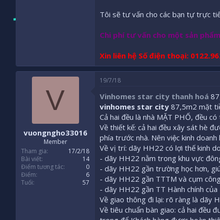
Tôi sẽ tư vấn cho các bạn tự trực ti
Chi phí tư vấn cho một sản phẩm
Xin liên hệ Số điện thoại: 0122.9
19/7/18
V
Vinhomes star city thanh hoá
87,
vinhomes star city
87,5m2 mặt tiề
Cả hai đều là nhà MẶT PHỐ, đều c
Về thiết kế: cả hai đều xây sát hè
vuongngho33016
phía trước nhà. Nên việc kinh doanh k
Member
Về vị trí: dãy HH22 có lợi thế kin
Tham gia
17/2/18
- dãy HH22 nằm trong khu vực đông d
Bài viết
14
Điểm tương tác
0
- dãy HH22 gần trường học hơn, giu
Điểm
6
- dãy HH22 gần TTTM và cụm công trì
Tuổi
57
- dãy HH22 gần TT Hành chính của T
Về giao thông đi lại: rõ ràng là dã
Về tiêu chuẩn bàn giao: cả hai đều