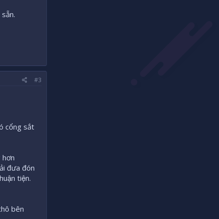
 sẵn.
#3
́ cổng sắt
g hơn
ải đưa đón
uận tiện.
 thô bên