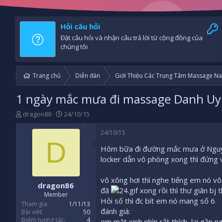
Hỏi câu hỏi
Đặt câu hỏi và nhận câu trả lời từ cộng đồng của
chúng tôi
Trang chủ
Diễn đàn
Giới Thiệu Các Trung Tâm Massage Na
1 ngày mắc mưa đi massage Danh Uy
B
N
dragon86
24/10/15
ắ
g
t
à
24/10/15
đ
y
D
Hôm bữa đi đường mắc mưa ở Nguyễ
ầ
b
u
ắ
locker dẫn vô phòng xong thì đứng v
t
đ
vô xông hơi thì nghe tiếng em nó v
dragon86
ầ
đã
xong rồi thì thư giãn bj t
u
Member
Hỏi số thì đc bít em nó mang số 6
Tham gia
1/11/13
đánh giá:
Bài viết
50
Điểm tương tác
4
em mặt xinh nhìn rất thích, lại gầ