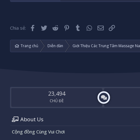
Facebook
Twitter
Reddit
Pinterest
Tumblr
WhatsApp
Email
Liên kết
Chia sẻ:
Trang chủ
Diễn đàn
Giới Thiệu Các Trung Tâm Massage Na
23,494
CHỦ ĐỀ
About Us
Cộng đồng Cùng Vui Chơi