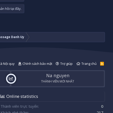
n hồi tại đây.
ssage Danh Uy
và Nội quy
Chính sách bảo mật
Trợ giúp
Trang chủ
R
S
S
Na nguyen
THÀNH VIÊN MỚI NHẤT
Online statistics
Thành viên trực tuyến
0
Khách ghé thăm
217