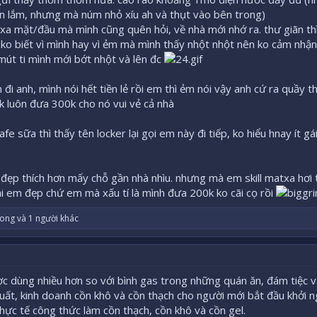
n lắm, nhưng mà núm nhỏ xíu ah và thụt vào bên trong)
a mặt/đầu mà mình cũng quên hỏi, về nhà mới nhớ ra. thư giãn thì 
bj ko biết vì mình hay vì ẻm mà mình thấy nhột nhột nên ko cảm nhận 
 mút ti mình mới bớt nhột và lên đc
 đi anh, mình nói hết tiền lẻ rồi em thì ẻm nói vậy anh cứ ra quầy 
 ok luôn đưa 300k cho nó vui vẻ cả nhà
fe sữa thì thấy tên locker lại gọi em này đi tiếp, ko hiểu hnay ít gá
 đẹp thích hơn mấy chỗ gần nhà nhìu. nhưng mà em skill matxa hơi 
i em đẹp chứ em mà xấu tí là mình đưa 200k ko cãi cọ rồi
uong
và 1 người khác
c dùng nhiều hơn so với bình gas trong những quán ăn, đám tiệc 
n xuất, kinh doanh cồn khô và cồn thạch cho người mới bắt đầu khởi n
hực tế công thức làm cồn thạch, cồn khô và cồn gel.