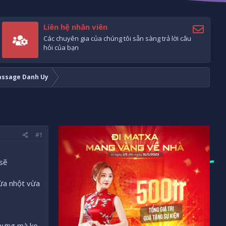
Liên hệ nhân viên
Các chuyên gia của chúng tôi sẵn sàng trả lời câu
hỏi của bạn
ssage Danh Uy
#1
 sẽ
vừa nhột vừa
nhưng mà ko