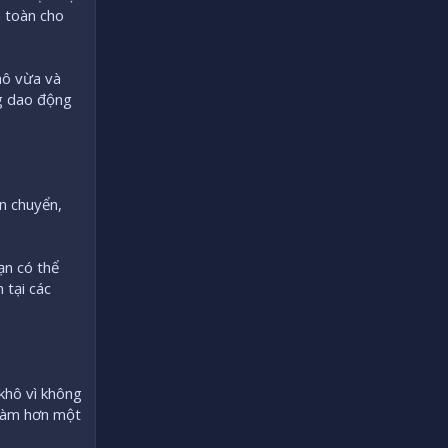
n toàn cho
mô vừa và
ng dao động
n chuyển,
ạn có thể
 tại các
khô vì không
 làm hơn một