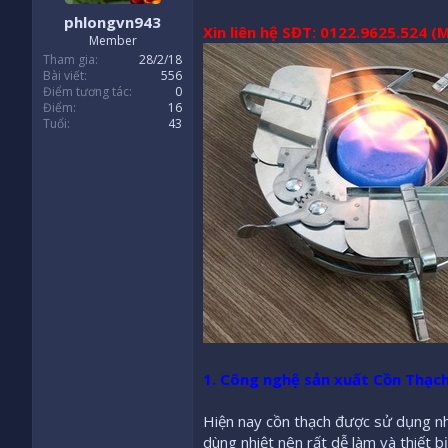
:
phlongvn943
Xin liên hệ SĐT: 0122.9625.524 (
Member
Tham gia
28/2/18
Bài viết
556
Điểm tương tác
0
Điểm
16
Tuổi
43
1. Công nghệ sản xuất Cồn Thạc
Hiện nay cồn thạch được sử dụng nhi
dùng nhiệt nên rất dễ làm và thiết b