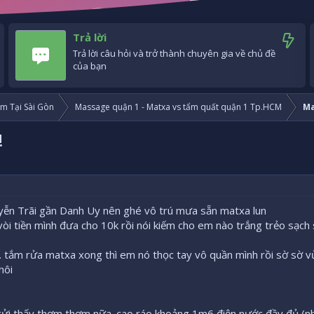
Trả lời
Trả lời câu hỏi và trở thành chuyên gia về chủ đề
của bạn
m Tại Sài Gòn
Massage quận 1 - Matxa vs tẩm quất quận 1 Tp.HCM
Ma
!
n Trãi gần Danh Uy nên ghé vô trú mưa sẵn matxa lun
òi tiền mình đưa cho 10k rồi nói kiếm cho em nào trắng trẻo sạch
ô. tắm rửa matxa xong thì em nó thọc tay vô quần mình rồi sờ sờ 
hôi
n ngửi thấy thơm thơm nữa. cao ráo khoảng 1m6 điện nước đầy đủ (