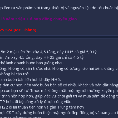
ếp làm ra sản phẩm với trang thiết bị và nguyên liệu do tôi chuẩn bị
 là năm triệu. Có hợp đồng chuyển giao.
625.524 (Mr. Thành)
5m2 mặt tiền 7m xây 4,5 tầng, dãy HH5 có giá 5,0 tỷ
n 7m xây 4,5 tầng, dãy HH22 giá chỉ có 4,5 tỷ
ó thể kinh doanh buôn bán giống nhau.
 đường, không có sân trước nhà, không có tường rào hai bên, không co
hông bị cản trở.
h doanh buôn bán lớn hơn là dãy HH5,
ân cư hơn, nên việc buôn bán sẽ có nhiều khách và bán đắt hàn
́p con bạn sẽ tự đi học mà không mất một người thường xuyên ph
nh hỗn hợp hơn, giúp việc vui chơi giải trí và mua sắm dễ dàng th
P hơn, đi bộ cũng xử lý được công việc
y HH22 đi lại thuận tiện hơn và gần Trung tâm hơn
 được CĐT xây dựng hoàn thiện mặt ngoài đẹp đồng bộ và bàn giao