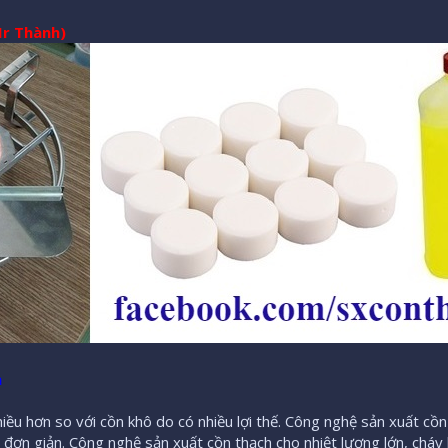
Mr Thành)
h
ều hơn so với cồn khô do có nhiều lợi thế. Công nghệ sản xuất cồ
ị đơn giản. Công nghệ sản xuất cồn thạch cho nhiệt lượng lớn, cháy 