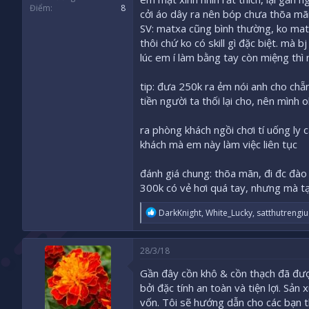
Điểm
8
cởi áo dây ra nên bóp chưa thõa mã
SV: matxa cũng bình thường, ko matx
thôi chứ ko có skill gì đặc biệt. mà 
lúc em í làm bằng tay còn miệng thì
tip: đưa 250k ra ẻm nói anh cho chẵn
tiền người ta thối lại cho, nên mình
ra phòng khách ngồi chơi tí uống ly ca
khách mà em này làm việc liên tục
đánh giá chung: thõa mãn, đi đc đào
300k có vẻ hơi quá tay, nhưng mà tạ
R
DarkKnight
,
White_Lucky
,
satthutrengi
e
a
c
28/3/18
t
i
Gần đây cồn khô & cồn thạch đã đượ
o
bởi đặc tính an toàn và tiện lợi. Sả
n
s
vốn. Tôi sẽ hướng dẫn cho các bạn t