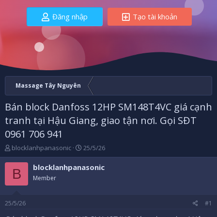
Đăng nhập
Tạo tài khoản
Massage Tây Nguyên
Bán block Danfoss 12HP SM148T4VC giá cạnh
tranh tại Hậu Giang, giao tận nơi. Gọi SĐT
0961 706 941
B
N
blocklanhpanasonic
25/5/26
ắ
g
t
à
blocklanhpanasonic
B
đ
y
Member
ầ
b
u
ắ
t
25/5/26
#1
đ