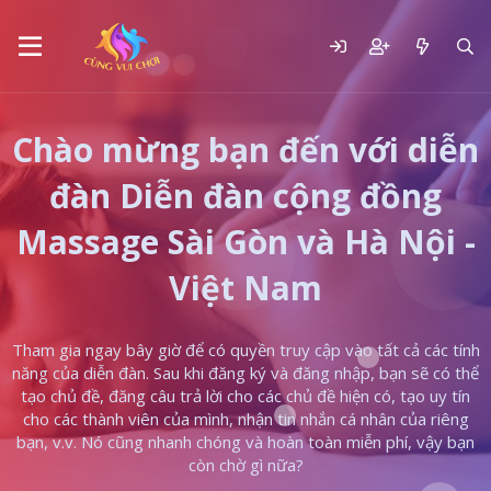
Chào mừng bạn đến với diễn
đàn Diễn đàn cộng đồng
Massage Sài Gòn và Hà Nội -
Việt Nam
Tham gia ngay bây giờ để có quyền truy cập vào tất cả các tính
năng của diễn đàn. Sau khi đăng ký và đăng nhập, bạn sẽ có thể
tạo chủ đề, đăng câu trả lời cho các chủ đề hiện có, tạo uy tín
cho các thành viên của mình, nhận tin nhắn cá nhân của riêng
bạn, v.v. Nó cũng nhanh chóng và hoàn toàn miễn phí, vậy bạn
còn chờ gì nữa?