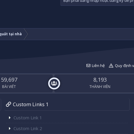
Bạn phải đăng nhập hoặc đăng ký để phả
uất tại nhà
Liên hệ
Quy định 
59,697
8,193
BÀI VIẾT
THÀNH VIÊN
Custom Links 1
Custom Link 1
Custom Link 2