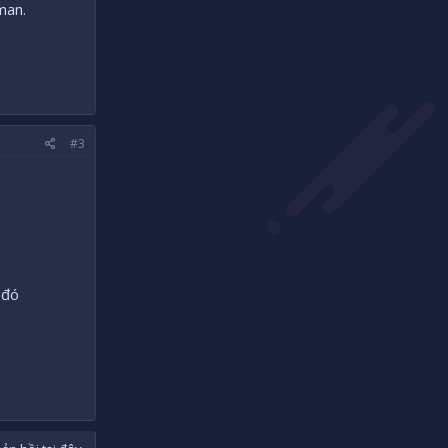
man.
#3
 đó