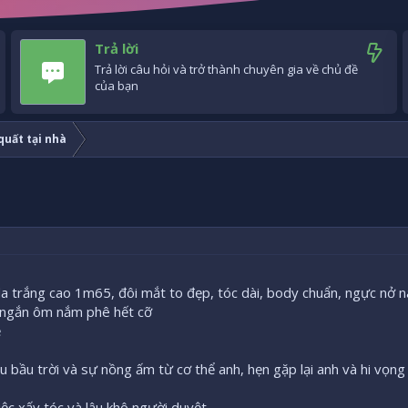
Trả lời
Trả lời câu hỏi và trở thành chuyên gia về chủ đề
của bạn
uất tại nhà
 da trắng cao 1m65, đôi mắt to đẹp, tóc dài, body chuẩn, ngực nở 
 ngắn ôm nắm phê hết cỡ
e
 bầu trời và sự nồng ấm từ cơ thể anh, hẹn gặp lại anh và hi vọn
việc xấy tóc và lâu khô người duyệt