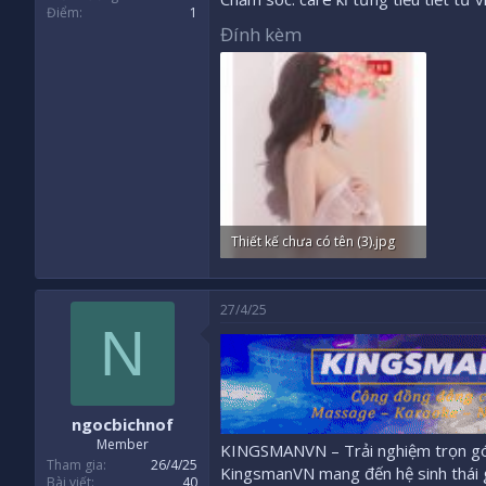
Điểm
1
Đính kèm
Thiết kế chưa có tên (3).jpg
1.9 MB · Xem: 243
27/4/25
N
ngocbichnof
Member
KINGSMANVN – Trải nghiệm trọn gói
Tham gia
26/4/25
KingsmanVN mang đến hệ sinh thái gi
Bài viết
40