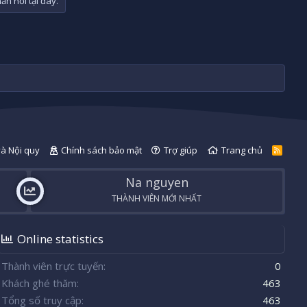
n hồi tại đây.
và Nội quy
Chính sách bảo mật
Trợ giúp
Trang chủ
R
S
S
Na nguyen
THÀNH VIÊN MỚI NHẤT
Online statistics
Thành viên trực tuyến
0
Khách ghé thăm
463
Tổng số truy cập
463