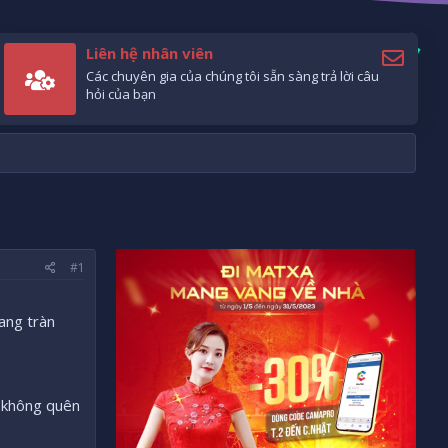
Liên hệ nhân viên
Các chuyên gia của chúng tôi sẵn sàng trả lời câu
hỏi của bạn
#1
nang tràn
g không quên