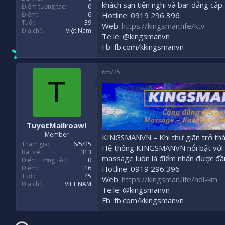
khách sạn tiện nghi và bar đẳng cấ
Điểm tương tác
0
Hotline: 0919 296 396
Điểm
6
Tuổi
39
Web:
https://kingsman.life/ktv
Địa chỉ
Việt Nam
Te.le: @kingsmanvn
Fb: fb.com/kkingsmanvn
6/5/25
T
TuyetMailroawl
Member
KINGSMANVN – Khi thư giãn trở thà
Tham gia
6/5/25
Hệ thống KINGSMANVN nổi bật với c
Bài viết
313
massage luôn là điểm nhấn được đầu 
Điểm tương tác
0
Hotline: 0919 296 396
Điểm
16
Tuổi
45
Web:
https://kingsman.life/ndl-km
Địa chỉ
VIET NAM
Te.le: @kingsmanvn
Fb: fb.com/kkingsmanvn