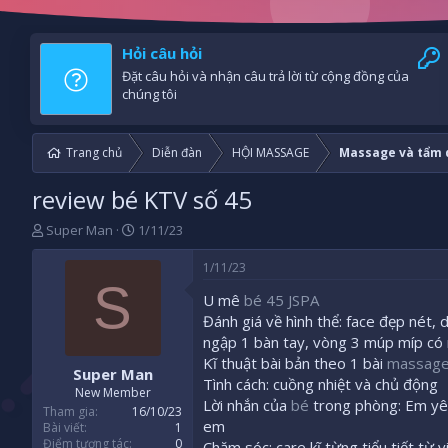
Hỏi câu hỏi
Đặt câu hỏi và nhận câu trả lời từ cộng đồng của
chúng tôi
Trang chủ
Diễn đàn
HỘI MASSAGE
Massage và tẩm q
review bé KTV số 45
B
N
Super Man
1/11/23
ắ
g
t
à
1/11/23
đ
y
S
U mê
bé 45 JSPA
ầ
b
u
ắ
Đánh giá về hình thể: face đẹp nét,
t
ngập 1 bàn tay, vòng 3 múp míp có
đ
Kĩ thuật bài bản theo 1 bài
massag
Super Man
ầ
Tình cách: cuồng nhiệt và chủ động
u
New Member
Lời nhắn của
bé
trong phòng: Em yêu
Tham gia
16/10/23
em
Bài viết
1
Điểm tương tác
0
Chăm sóc: care kĩ từng tiểu tiết từ 