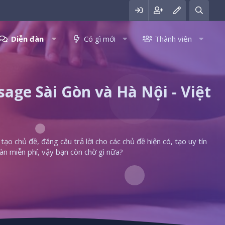
Diễn đàn
Có gì mới
Thành viên
ge Sài Gòn và Hà Nội - Việt
ạo chủ đề, đăng câu trả lời cho các chủ đề hiện có, tạo uy tín
àn miễn phí, vậy bạn còn chờ gì nữa?