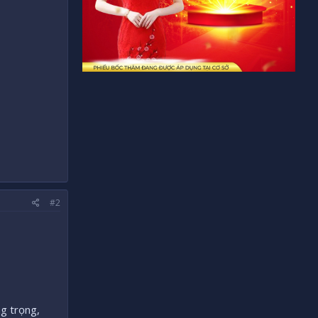
#2
ng trọng,