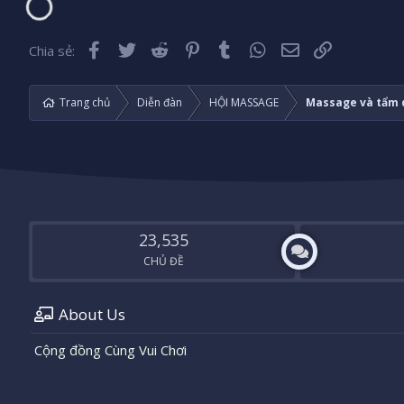
Facebook
Twitter
Reddit
Pinterest
Tumblr
WhatsApp
Email
Liên kết
Chia sẻ:
Trang chủ
Diễn đàn
HỘI MASSAGE
Massage và tẩm q
23,535
CHỦ ĐỀ
About Us
Cộng đồng Cùng Vui Chơi