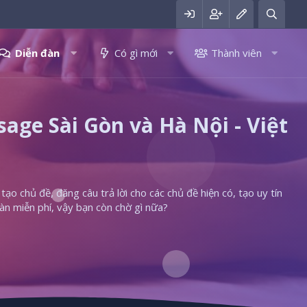
Diễn đàn
Có gì mới
Thành viên
ge Sài Gòn và Hà Nội - Việt
ạo chủ đề, đăng câu trả lời cho các chủ đề hiện có, tạo uy tín
àn miễn phí, vậy bạn còn chờ gì nữa?