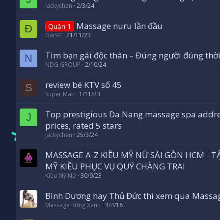
jackychan
2/3/24
Massage nuru lần đầu
Quận 1
Đ
Đạt92
21/11/23
Tìm bạn gái độc thân – Đúng người đúng thờ
N
NDG GROUP
2/10/24
review bé KTV số 45
S
Super Man
1/11/23
Top prestigious Da Nang massage spa addre
J
prices, rated 5 stars
jackychan
25/3/24
MASSAGE A-Z KIỀU MỸ NỮ SÀI GÒN HCM -
MỸ KIỀU PHỤC VỤ QUÝ CHÀNG TRAI
Kiều Mỹ Nữ
30/9/23
Bình Dương hay Thủ Đức thì xem qua Massa
Massage Rừng Xanh
4/4/18