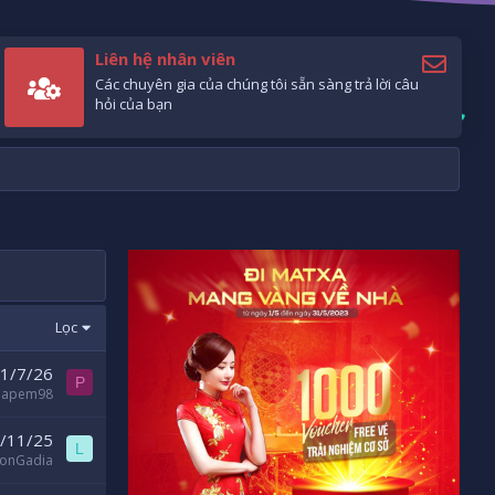
Liên hệ nhân viên
Các chuyên gia của chúng tôi sẵn sàng trả lời câu
hỏi của bạn
Lọc
1/7/26
P
hapem98
/11/25
L
eonGadia