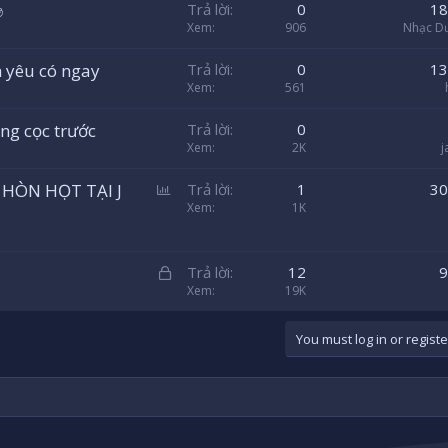
✊
Trả lời
0
18
Xem
906
Nhạc D
 yêu có ngay
Trả lời
0
13
Xem
561
ng cọc trước
Trả lời
0
Xem
2K
j
B
HÒN HỌT TẠI J
Trả lời
1
30
ì
Xem
1K
n
h
Đ
c
Trả lời
12
9
ã
Xem
19K
h
k
ọ
h
n
You must log in or registe
ó
a