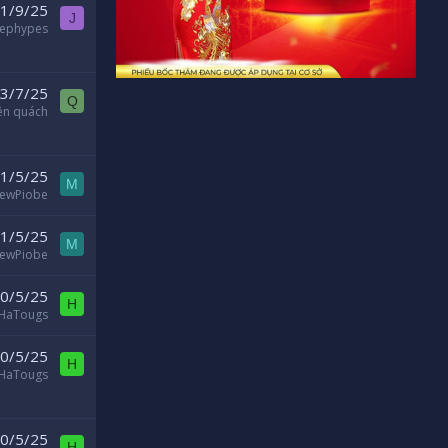
1/9/25
J
sephypes
3/7/25
Q
ên quách
1/5/25
M
ewPiobe
1/5/25
M
ewPiobe
0/5/25
H
HaTougs
0/5/25
H
HaTougs
0/5/25
H