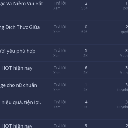
ạc Và Niềm Vui Bất
Trả lời
2
1
Xem
584
Jo
ng Đích Thực Giữa
Trả lời
0
2
Xem
525
quy
ười yêu phù hợp
Trả lời
5
3
Xem
2K
Math
 HOT hiện nay
Trả lời
6
3
Xem
2K
Math
ge cho nữ chuẩn
Trả lời
1
3
Xem
2K
Huynh
iệu quả, tiện lợi,
Trả lời
4
3
Xem
3K
Huynh
 HOT hiện nay
Trả lời
3
2