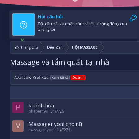
Hỏi câu hỏi
Đặt câu hỏi và nhận câu trả lời từ cộng đồng của
chúng tôi
Trang chủ
Diễn đàn
HỘI MASSAGE
Massage và tẩm quất tại nhà
Available Prefixes:
Xem tất cả
Quận 1
khánh hòa
P
phapem98
31/7/26
Massager yoni cho nữ
M
massager yoni
14/9/25