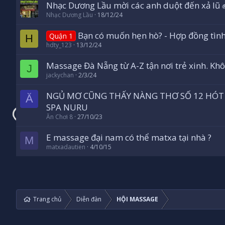
Nhạc Dương Lầu mời các anh duột đến xả lũ 
Nhạc Dương Lầu
18/12/24
Bạn có muốn hẹn hò? - Hợp đồng tình
Quận 1
H
hdty_123
13/12/24
Massage Đà Nẵng từ A-Z tận nơi trẻ xinh. Khô
J
jackychan
2/3/24
NGỦ MƠ CŨNG THẤY NÀNG THƠ SỐ 12 HÓT 
Ă
SPA NURU
Ăn Chơi 8
27/10/23
E massage đại nam có thể matxa tại nhà ?
M
matxadautien
4/10/15
Trang chủ
Diễn đàn
HỘI MASSAGE