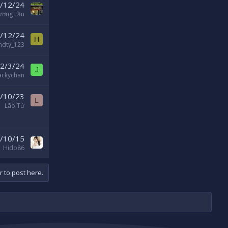
/12/24
ương Lầu
/12/24
H
hdty_123
2/3/24
J
ackychan
/10/23
L
Lão Tứ
/10/15
Hido86
r to post here.