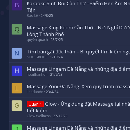
Karaoke Sinh Đôi Cần Thơ – Điểm Hẹn Âm Nh
B
Tận
Bảo Lê
24/8/25
Massage King Room Cần Thơ – Nơi Nghỉ Dưỡ
Q
Lòng Thành Phố
quyên quách
23/7/25
Tìm bạn gái độc thân – Bí quyết tìm kiếm ng
N
NDG GROUP
1/10/24
Massage Lingam Đà Nẵng và những địa điểm
H
hoaithanhdn
21/9/23
Massage Yoni Đà Nẵng. Xem quy trình massa
L
linhdandn
23/4/24
Glow - Ứng dụng đặt Massage tại nhà h
Quận 1
G
tiết kiệm
Glow Wellness
27/12/23
Massage Lingam Đà Nẵng và những địa điểm
J