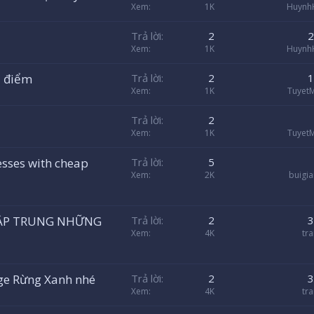
Xem
1K
Huynh
Trả lời
2
2
Xem
1K
Huynh
i điểm
Trả lời
2
1
Xem
1K
TuyetM
Trả lời
2
Xem
1K
TuyetM
sses with cheap
Trả lời
5
Xem
2K
buigi
 TẬP TRUNG NHỮNG
Trả lời
2
3
Xem
4K
tr
ge Rừng Xanh nhé
Trả lời
2
3
Xem
4K
tr