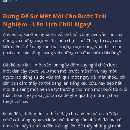
Đừng Để Sự Mệt Mỏi Cản Bước Trải
Nghiệm – Lên Lịch Chill Ngay!
Anh em ạ, Sài Gòn ngoài kia vẫn hối hả, công việc vẫn còn chất
đống, và những cuộc vui thì luôn chực chờ. Chúng ta cày cuốc
kiếm tiền là để nâng cao chất lượng cuộc sống, vậy thì cớ sao
phải cam chịu sống chung với những cơn đau nhức dai dẳng?
Bất kể bạn là ai, một sếp lớn ngày đêm suy nghĩ chiến lược,
một dân cày code, SEO mòn mỏi trước màn hình, hay một
người lao động tự do vừa trải qua một ngày dài mệt nhọc... chỉ
cần bạn cảm thấy cơ thể đang lên tiếng kêu cứu, hãy dẹp hết
mọi thứ sang một bên và tự thưởng cho mình một buổi tối cuối
tuần, hoặc ngay sau giờ tan ca để ghé qua trạm dừng chân
tuyệt vời này.
Mình để lại thông tin cụ thể ở đây cho anh em nào cần "cấp
cứu" cột sống ngay và luôn nhé. Không cần phải đi đâu xa xôi
tìm kiếm, hãy tự mình đến trải nghiệm để thấy những gì mình