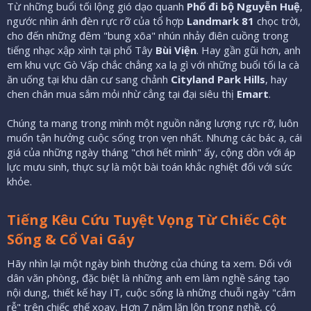
Từ những buổi tối lộng gió dạo quanh
Phố đi bộ Nguyễn Huệ
,
ngước nhìn ánh đèn rực rỡ của tổ hợp
Landmark 81
chọc trời,
cho đến những đêm "bung xõa" nhún nhảy điên cuồng trong
tiếng nhạc xập xình tại phố Tây
Bùi Viện
. Hay gần gũi hơn, anh
em khu vực Gò Vấp chắc chẳng xa lạ gì với những buổi tối la cà
ăn uống tại khu dân cư sang chảnh
Cityland Park Hills
, hay
chen chân mua sắm mỏi nhừ cẳng tại đại siêu thị
Emart
.
Chúng ta mang trong mình một nguồn năng lượng rực rỡ, luôn
muốn tận hưởng cuộc sống trọn vẹn nhất. Nhưng các bác ạ, cái
giá của những ngày tháng "chơi hết mình" ấy, cộng dồn với áp
lực mưu sinh, thực sự là một bài toán khắc nghiệt đối với sức
khỏe.
Tiếng Kêu Cứu Tuyệt Vọng Từ Chiếc Cột
Sống & Cổ Vai Gáy
Hãy nhìn lại một ngày bình thường của chúng ta xem. Đối với
dân văn phòng, đặc biệt là những anh em làm nghề sáng tạo
nội dung, thiết kế hay IT, cuộc sống là những chuỗi ngày "cắm
rễ" trên chiếc ghế xoay. Hơn 7 năm lăn lộn trong nghề, có