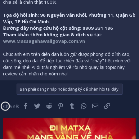
chia sẻ là chân thật 100%.
Tọa độ hồi sinh:
96 Nguyễn Văn Khối, Phường 11, Quận Gò
Vấp, TP.Hồ Chí Minh.
Đường dây nóng cứu hộ cột sống
:
0909 331 196
Tham khảo thêm không gian & dịch vụ tại:
www.Massagehawaiigovap.com.vn
Chúc anh em trên diễn đàn luôn giữ được phong độ đỉnh cao,
cột sống dẻo dai để tiếp tục chiến đấu và "cháy" hết mình với
đam mê nhé! Ai đi trải nghiệm về rồi nhớ quay lại topic này
review cảm nhận cho xôm nha!
Bạn phải đăng nhập hoặc đăng ký để phản hồi tại đây.
Facebook
Twitter
Reddit
Pinterest
Tumblr
WhatsApp
Email
Liên kết
Chia sẻ: