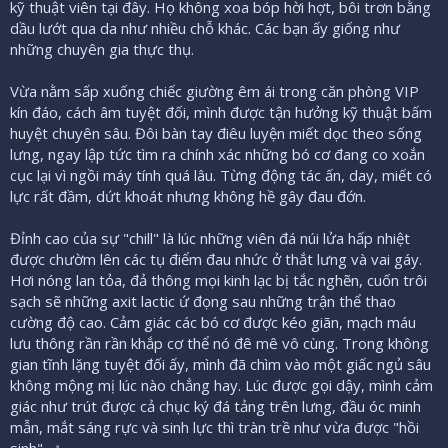
kỹ thuật viên tại đây. Họ không xoa bóp hời hợt, bôi trơn bằng
dầu lướt qua da như nhiều chỗ khác. Các bạn ấy giống như
những chuyên gia thực thụ.
Vừa nằm sấp xuống chiếc giường êm ái trong căn phòng VIP
kín đáo, cách âm tuyệt đối, mình được tận hưởng kỹ thuật bấm
huyệt chuyên sâu. Đôi bàn tay điêu luyện miết dọc theo sống
lưng, ngay lập tức tìm ra chính xác những bó cơ đang co xoắn
cục lại vì ngồi máy tính quá lâu. Từng động tác ấn, day, miết có
lực rất đầm, dứt khoát nhưng không hề gây đau đớn.
Đỉnh cao của sự "chill" là lúc những viên đá núi lửa hấp nhiệt
được chườm lên các tụ điểm đau nhức ở thắt lưng và vai gáy.
Hơi nóng lan tỏa, đả thông mọi kinh lạc bị tắc nghẽn, cuốn trôi
sạch sẽ những axit lactic ứ đọng sau những trận thể thao
cường độ cao. Cảm giác các bó cơ được kéo giãn, mạch máu
lưu thông rần rần khắp cơ thể nó đê mê vô cùng. Trong không
gian tĩnh lặng tuyệt đối ấy, mình đã chìm vào một giấc ngủ sâu
không mộng mị lúc nào chẳng hay. Lúc được gọi dậy, mình cảm
giác như trút được cả chục ký đá tảng trên lưng, đầu óc minh
mẫn, mắt sáng rực và sinh lực thì tràn trề như vừa được "hồi
sinh". ‍♂️