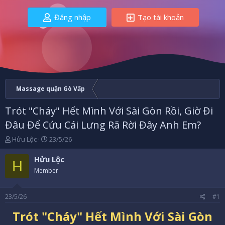
Đăng nhập
Tạo tài khoản
Massage quận Gò Vấp
Trót "Cháy" Hết Mình Với Sài Gòn Rồi, Giờ Đi
Đâu Để Cứu Cái Lưng Rã Rời Đây Anh Em?
B
N
Hửu Lộc
23/5/26
ắ
g
t
à
Hửu Lộc
H
đ
y
Member
ầ
b
u
ắ
t
23/5/26
#1
đ
ầ
Trót "Cháy" Hết Mình Với Sài Gòn
u