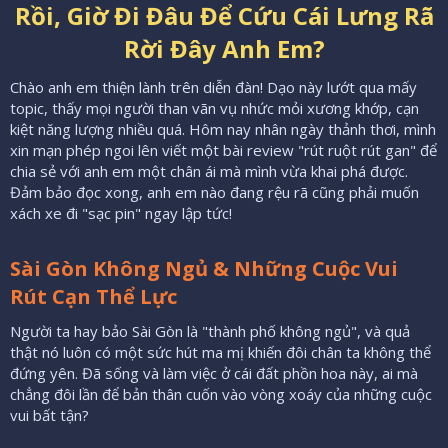
Rồi, Giờ Đi Đâu Để Cứu Cái Lưng Rã
Rời Đây Anh Em?
Chào anh em thiện lành trên diễn đàn! Dạo này lướt qua mấy
topic, thấy mọi người than vãn vụ nhức mỏi xương khớp, cạn
kiệt năng lượng nhiều quá. Hôm nay nhân ngày thảnh thơi, mình
xin mạn phép ngoi lên viết một bài review "rút ruột rút gan" để
chia sẻ với anh em một chân ái mà mình vừa khai phá được.
Đảm bảo đọc xong, anh em nào đang rệu rã cũng phải muốn
xách xe đi "sạc pin" ngay lập tức!
Sài Gòn Không Ngủ & Những Cuộc Vui
Rút Cạn Thể Lực
Người ta hay bảo Sài Gòn là "thành phố không ngủ", và quả
thật nó luôn có một sức hút ma mị khiến đôi chân ta không thể
đứng yên. Đã sống và làm việc ở cái đất phồn hoa này, ai mà
chẳng đôi lần để bản thân cuốn vào vòng xoáy của những cuộc
vui bất tận?