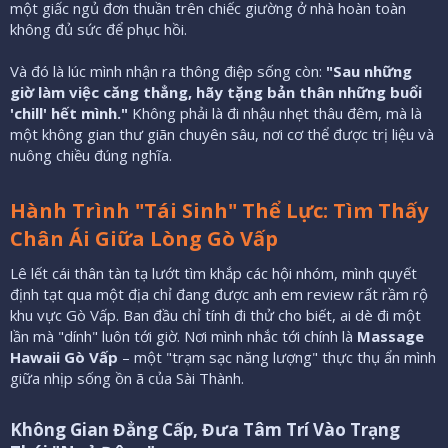
một giấc ngủ đơn thuần trên chiếc giường ở nhà hoàn toàn
không đủ sức để phục hồi.
Và đó là lúc mình nhận ra thông điệp sống còn:
"Sau những
giờ làm việc căng thẳng, hãy tặng bản thân những buổi
'chill' hết mình."
Không phải là đi nhậu nhẹt thâu đêm, mà là
một không gian thư giãn chuyên sâu, nơi cơ thể được trị liệu và
nuông chiều đúng nghĩa.
Hành Trình "Tái Sinh" Thể Lực: Tìm Thấy
Chân Ái Giữa Lòng Gò Vấp
Lê lết cái thân tàn tạ lướt tìm khắp các hội nhóm, mình quyết
định tạt qua một địa chỉ đang được anh em review rất rầm rộ
khu vực Gò Vấp. Ban đầu chỉ tính đi thử cho biết, ai dè đi một
lần mà "dính" luôn tới giờ. Nơi mình nhắc tới chính là
Massage
Hawaii Gò Vấp
– một "trạm sạc năng lượng" thực thụ ẩn mình
giữa nhịp sống ồn ã của Sài Thành.
Không Gian Đẳng Cấp, Đưa Tâm Trí Vào Trạng