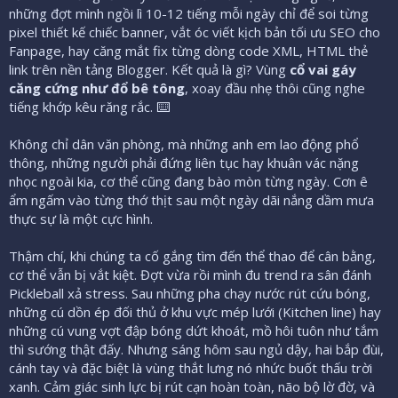
những đợt mình ngồi lì 10-12 tiếng mỗi ngày chỉ để soi từng
pixel thiết kế chiếc banner, vắt óc viết kịch bản tối ưu SEO cho
Fanpage, hay căng mắt fix từng dòng code XML, HTML thẻ
link trên nền tảng Blogger. Kết quả là gì? Vùng
cổ vai gáy
căng cứng như đổ bê tông
, xoay đầu nhẹ thôi cũng nghe
tiếng khớp kêu răng rắc. ⌨️
Không chỉ dân văn phòng, mà những anh em lao động phổ
thông, những người phải đứng liên tục hay khuân vác nặng
nhọc ngoài kia, cơ thể cũng đang bào mòn từng ngày. Cơn ê
ẩm ngấm vào từng thớ thịt sau một ngày dãi nắng dầm mưa
thực sự là một cực hình.
Thậm chí, khi chúng ta cố gắng tìm đến thể thao để cân bằng,
cơ thể vẫn bị vắt kiệt. Đợt vừa rồi mình đu trend ra sân đánh
Pickleball xả stress. Sau những pha chạy nước rút cứu bóng,
những cú dồn ép đối thủ ở khu vực mép lưới (Kitchen line) hay
những cú vung vợt đập bóng dứt khoát, mồ hôi tuôn như tắm
thì sướng thật đấy. Nhưng sáng hôm sau ngủ dậy, hai bắp đùi,
cánh tay và đặc biệt là vùng thắt lưng nó nhức buốt thấu trời
xanh. Cảm giác sinh lực bị rút cạn hoàn toàn, não bộ lờ đờ, và