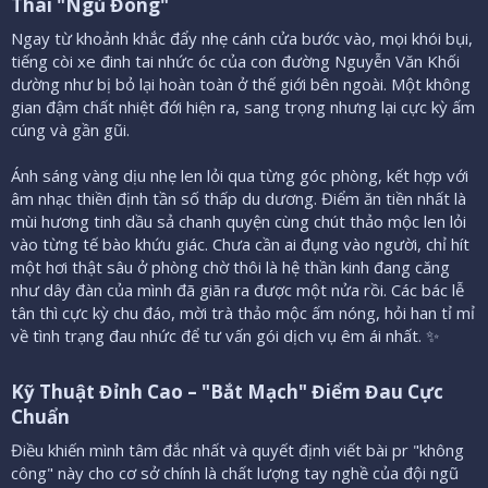
Thái "Ngủ Đông"
Ngay từ khoảnh khắc đẩy nhẹ cánh cửa bước vào, mọi khói bụi,
tiếng còi xe đinh tai nhức óc của con đường Nguyễn Văn Khối
dường như bị bỏ lại hoàn toàn ở thế giới bên ngoài. Một không
gian đậm chất nhiệt đới hiện ra, sang trọng nhưng lại cực kỳ ấm
cúng và gần gũi.
Ánh sáng vàng dịu nhẹ len lỏi qua từng góc phòng, kết hợp với
âm nhạc thiền định tần số thấp du dương. Điểm ăn tiền nhất là
mùi hương tinh dầu sả chanh quyện cùng chút thảo mộc len lỏi
vào từng tế bào khứu giác. Chưa cần ai đụng vào người, chỉ hít
một hơi thật sâu ở phòng chờ thôi là hệ thần kinh đang căng
như dây đàn của mình đã giãn ra được một nửa rồi. Các bác lễ
tân thì cực kỳ chu đáo, mời trà thảo mộc ấm nóng, hỏi han tỉ mỉ
về tình trạng đau nhức để tư vấn gói dịch vụ êm ái nhất. ✨
Kỹ Thuật Đỉnh Cao – "Bắt Mạch" Điểm Đau Cực
Chuẩn
Điều khiến mình tâm đắc nhất và quyết định viết bài pr "không
công" này cho cơ sở chính là chất lượng tay nghề của đội ngũ