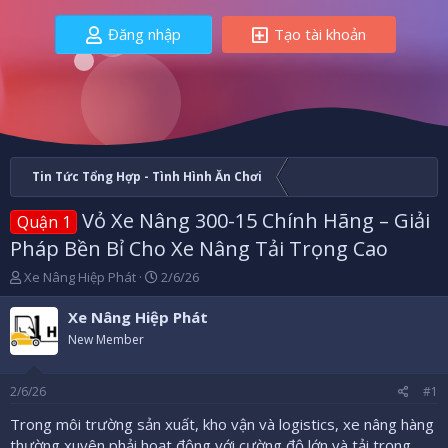
Đăng nhập
Tạo tài khoản
Tin Tức Tổng Hợp - Tình Hình Ăn Chơi
Vỏ Xe Nâng 300-15 Chính Hãng – Giải
Quận 1
Pháp Bền Bỉ Cho Xe Nâng Tải Trọng Cao
B
N
Xe Nâng Hiệp Phát
2/6/26
ắ
g
t
à
Xe Nâng Hiệp Phát
đ
y
New Member
ầ
b
u
ắ
t
2/6/26
#1
đ
ầ
Trong môi trường sản xuất, kho vận và logistics, xe nâng hàng
u
thường xuyên phải hoạt động với cường độ lớn và tải trọng