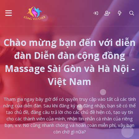
Chào mừng bạn đến với diễn
đàn Diễn đàn cộng đồng
Massage Sài Gòn và Hà Nội -
Việt Nam
Tham gia ngay bây giờ để có quyền truy cập vào tất cả các tính
năng của diễn đàn. Sau khi đăng ký và đăng nhập, bạn sẽ có thể
tạo chủ đề, đăng câu trả lời cho các chủ đề hiện có, tạo uy tín
cho các thành viên của mình, nhận tin nhắn cá nhân của riêng
bạn, v.v. Nó cũng nhanh chóng và hoàn toàn miễn phí, vậy bạn
còn chờ gì nữa?