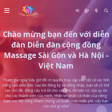
Chào mừng bạn đến với diễn
đàn Diễn đàn cộng đồng
Massage Sài Gòn và Hà Nội -
Việt Nam
Tham gia ngay bây giờ để có quyền truy cập vào tất cả các tính
năng của diễn đàn. Sau khi đăng ký và đăng nhập, bạn sẽ có thể
tạo chủ đề, đăng câu trả lời cho các chủ đề hiện có, tạo uy tín
cho các thành viên của mình, nhận tin nhắn cá nhân của riêng
bạn, v.v. Nó cũng nhanh chóng và hoàn toàn miễn phí, vậy bạn
còn chờ gì nữa?