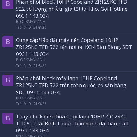
Phân phối block 10HP Copeland ZR125KC TFD
B
522 số lượng nhiều, giá tốt tại kho. Gọi Hotline
0931 143 034
BLOCKMAYLANH
Trả lời
0
21/3/26
Cung cấp*lắp đặt máy nén Copeland 10HP
B
ZR125KC TFD 522 tận nơi tại KCN Bàu Bàng. SĐT
0931 143 034
BLOCKMAYLANH
Trả lời
0
21/3/26
Phân phối block máy lạnh 10HP Copeland
B
ZR125KC TFD 522 trên toàn quốc, có sẵn hàng.
SĐT 0931 143 034
BLOCKMAYLANH
Trả lời
0
21/3/26
Thay block điều hòa Copeland 10HP ZR125KC
B
TFD 522 tại Bình Thuận, bảo hành dài hạn. Call
0931 143 034
BLOCKMAYLANH