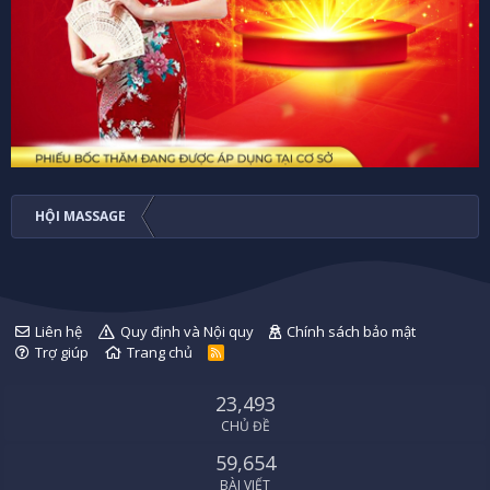
HỘI MASSAGE
Liên hệ
Quy định và Nội quy
Chính sách bảo mật
Trợ giúp
Trang chủ
R
S
S
23,493
CHỦ ĐỀ
59,654
BÀI VIẾT