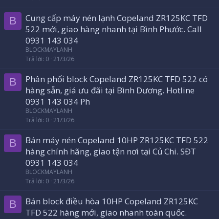
Cung cấp máy nén lạnh Copeland ZR125KC TFD
B
522 mới, giao hàng nhanh tại Bình Phước. Call
0931 143 034
BLOCKMAYLANH
Trả lời
0
21/3/26
Phân phối block Copeland ZR125KC TFD 522 có
B
hàng sẵn, giá ưu đãi tại Bình Dương. Hotline
0931 143 034 Ph
BLOCKMAYLANH
Trả lời
0
21/3/26
Bán máy nén Copeland 10HP ZR125KC TFD 522
B
hàng chính hãng, giao tận nơi tại Củ Chi. SĐT
0931 143 034
BLOCKMAYLANH
Trả lời
0
21/3/26
Bán block điều hòa 10HP Copeland ZR125KC
B
TFD 522 hàng mới, giao nhanh toàn quốc.