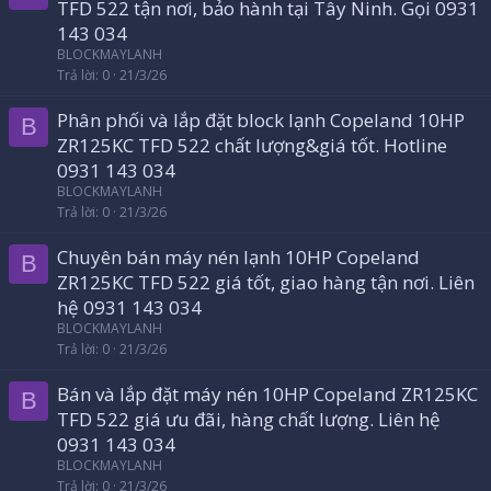
TFD 522 tận nơi, bảo hành tại Tây Ninh. Gọi 0931
143 034
BLOCKMAYLANH
Trả lời
0
21/3/26
Phân phối và lắp đặt block lạnh Copeland 10HP
B
ZR125KC TFD 522 chất lượng&giá tốt. Hotline
0931 143 034
BLOCKMAYLANH
Trả lời
0
21/3/26
Chuyên bán máy nén lạnh 10HP Copeland
B
ZR125KC TFD 522 giá tốt, giao hàng tận nơi. Liên
hệ 0931 143 034
BLOCKMAYLANH
Trả lời
0
21/3/26
Bán và lắp đặt máy nén 10HP Copeland ZR125KC
B
TFD 522 giá ưu đãi, hàng chất lượng. Liên hệ
0931 143 034
BLOCKMAYLANH
Trả lời
0
21/3/26