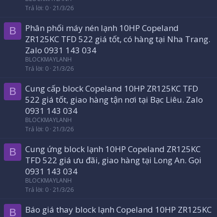
Trả lời
0
21/3/26
Phân phối máy nén lạnh 10HP Copeland
B
ZR125KC TFD 522 giá tốt, có hàng tại Nha Trang.
Zalo 0931 143 034
BLOCKMAYLANH
Trả lời
0
21/3/26
Cung cấp block Copeland 10HP ZR125KC TFD
B
522 giá tốt, giao hàng tận nơi tại Bạc Liêu. Zalo
0931 143 034
BLOCKMAYLANH
Trả lời
0
21/3/26
Cung ứng block lạnh 10HP Copeland ZR125KC
B
TFD 522 giá ưu đãi, giao hàng tại Long An. Gọi
0931 143 034
BLOCKMAYLANH
Trả lời
0
21/3/26
Báo giá thay block lạnh Copeland 10HP ZR125KC
B