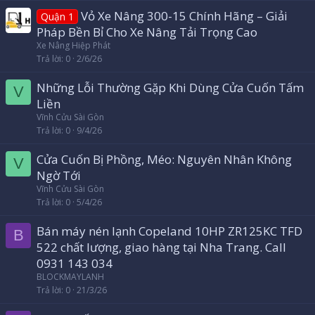
Vỏ Xe Nâng 300-15 Chính Hãng – Giải
Quận 1
Pháp Bền Bỉ Cho Xe Nâng Tải Trọng Cao
Xe Nâng Hiệp Phát
Trả lời
0
2/6/26
Những Lỗi Thường Gặp Khi Dùng Cửa Cuốn Tấm
V
Liền
Vĩnh Cửu Sài Gòn
Trả lời
0
9/4/26
Cửa Cuốn Bị Phồng, Méo: Nguyên Nhân Không
V
Ngờ Tới
Vĩnh Cửu Sài Gòn
Trả lời
0
5/4/26
Bán máy nén lạnh Copeland 10HP ZR125KC TFD
B
522 chất lượng, giao hàng tại Nha Trang. Call
0931 143 034
BLOCKMAYLANH
Trả lời
0
21/3/26